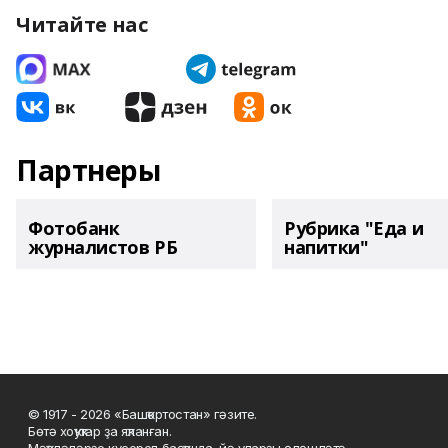
Читайте нас
Партнеры
Фотобанк
Рубрика "Еда и
журналистов РБ
напитки"
© 1917 - 2026 «Башҡортостан» гәзите.
Бөтә хоҡуҡтар ҙа яҡланған.