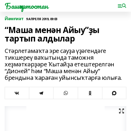
Башҡортостан
Йәмғиәт
9 АПРЕЛЯ 2019, 09:03
“Маша менән Айыу”ҙы
тартып алдылар
Стәрлетамаҡта эре сауҙа үҙәгендәге
тикшереү ваҡытында таможня
хеҙмәткәрҙәре Ҡытайҙа етештерелгән
“Дисней” һәм “Маша менән Айыу”
брендына ҡараған уйынсыҡтарға юлыға.