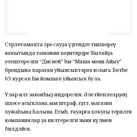
Стәрлетамаҡта эре сауҙа үҙәгендәге тикшереү
ваҡытында таможня хеҙмәткәрҙәре Ҡытайҙа
етештерелгән “Дисней” һәм “Маша менән Айыу”
брендына ҡараған уйынсыҡтарға юлыға. Бөтәһе
63 ҡурсаҡ һәм йомшаҡ уйынсыҡ була.
Улар илгә законһыҙ индерелгән. Әле ғәйеплеләрҙең
шәхесе асыҡлана, әммә штраф, ғәҙәттә, магазин
хужаһына һалына. Етмәһә, тауарға хоҡуғы теркәлгән
компаниялар ҙа килтерелгән зыян күләмен
билдәләйәсәк.