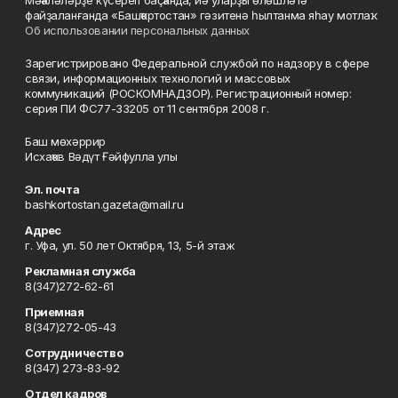
Мәҡәләләрҙе күсереп баҫҡанда, йә уларҙы өлөшләтә
файҙаланғанда «Башҡортостан» гәзитенә һылтанма яһау мотлаҡ.
Об использовании персональных данных
Зарегистрировано Федеральной службой по надзору в сфере
связи, информационных технологий и массовых
коммуникаций (РОСКОМНАДЗОР). Регистрационный номер:
серия ПИ ФС77-33205 от 11 сентября 2008 г.
Баш мөхәррир
Исхаҡов Вәдүт Ғәйфулла улы
Эл. почта
bashkortostan.gazeta@mail.ru
Адрес
г. Уфа, ул. 50 лет Октября, 13, 5-й этаж
Рекламная служба
8(347)272-62-61
Приемная
8(347)272-05-43
Сотрудничество
8(347) 273-83-92
Отдел кадров