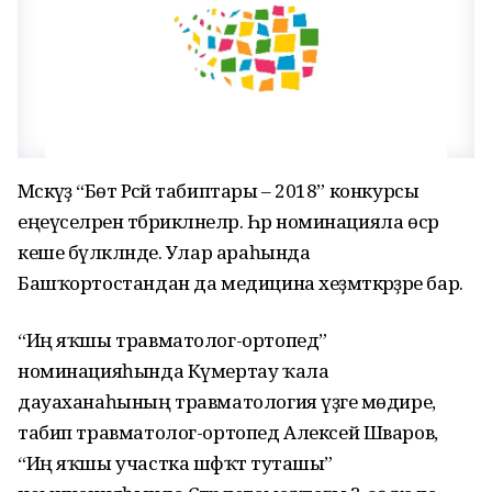
Мәскәүҙә “Бөтә Рәсәй табиптары – 2018” конкурсы
еңеүселәрен тәбрикләнеләр. Һәр номинацияла өсәр
кеше бүләкләнде. Улар араһында
Башҡортостандан да медицина хеҙмәткәрҙәре бар.
“Иң яҡшы травматолог-ортопед”
номинацияһында Күмертау ҡала
дауаханаһының травматология үҙәге мөдире,
табип травматолог-ортопед Алексей Шваров, ә
“Иң яҡшы участка шәфҡәт туташы”