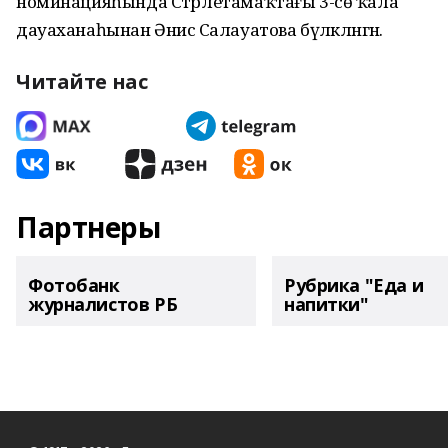
номинацияһында Стәрлетамаҡтағы 3-сө ҡала
дауаханаһынан Әнисә Салауатова бүләкләнгән.
Читайте нас
Партнеры
Фотобанк
Рубрика "Еда и
журналистов РБ
напитки"