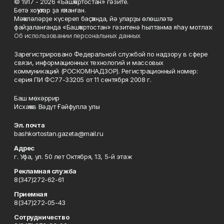
© 1917 - 2026 «Башҡортостан» гәзите.
Бөтә хоҡуҡтар ҙа яҡланған.
Мәҡәләләрҙе күсереп баҫҡанда, йә уларҙы өлөшләтә
файҙаланғанда «Башҡортостан» гәзитенә һылтанма яһау мотлаҡ.
Об использовании персональных данных
Зарегистрировано Федеральной службой по надзору в сфере
связи, информационных технологий и массовых
коммуникаций (РОСКОМНАДЗОР). Регистрационный номер:
серия ПИ ФС77-33205 от 11 сентября 2008 г.
Баш мөхәррир
Исхаҡов Вәдүт Ғәйфулла улы
Эл. почта
bashkortostan.gazeta@mail.ru
Адрес
г. Уфа, ул. 50 лет Октября, 13, 5-й этаж
Рекламная служба
8(347)272-62-61
Приемная
8(347)272-05-43
Сотрудничество