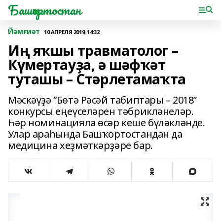
Башҡортостан
Йәмғиәт
10 АПРЕЛЯ 2019, 14:32
Иң яҡшы травматолог –
Күмертауҙа, ә шәфҡәт
туташы – Стәрлетамаҡта
Мәскәүҙә “Бөтә Рәсәй табиптары – 2018”
конкурсы еңеүселәрен тәбрикләнеләр.
Һәр номинацияла өсәр кеше бүләкләнде.
Улар араһында Башҡортостандан да
медицина хеҙмәткәрҙәре бар.