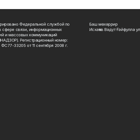
рировано Федеральной службой по
Баш мөхәррир
в сфере связи, информационных
Исхаҡов Вәдүт Ғәйфулла у
ий и массовых коммуникаций
НАДЗОР). Регистрационный номер:
 ФС77-33205 от 11 сентября 2008 г.