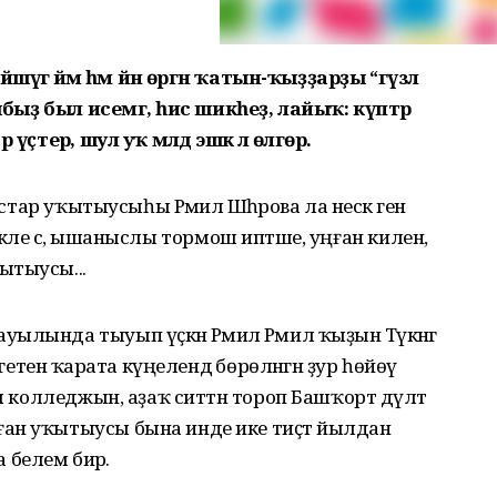
әшәүгә йәм һәм йән өргән ҡатын-ҡыҙҙарҙы “гүзәл
рыбыҙ был исемгә, һис шикһеҙ, лайыҡ: күптәр
ҫтерә, шул уҡ мәлдә эшкә лә өлгөрә.
стар уҡытыусыһы Рәмилә Шәһәрова ла нескә генә
әрлекле әсә, ышаныслы тормош иптәше, уңған килен,
ытыусы...
лында тыуып үҫкән Рәмилә Рәмил ҡыҙын Тәүәкәнгә
гетенә ҡарата күңелендә бөрөләнгән ҙур һөйөү
я колледжын, аҙаҡ ситтән тороп Баш­ҡорт дәүләт
ан уҡытыусы бына инде ике тиҫтә йылдан
белем бирә.