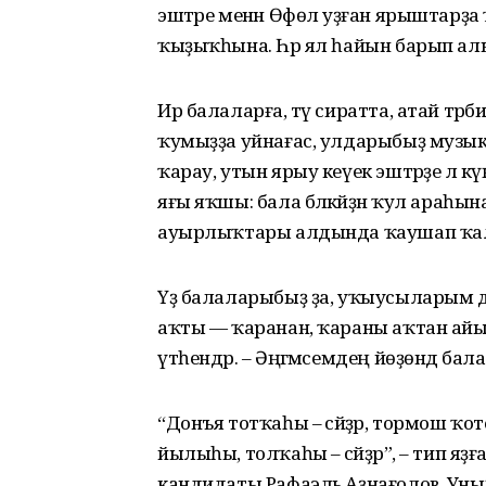
эштәре менән Өфөлә уҙған ярыштарҙа
ҡыҙыҡһына. Һәр ял һайын барып алы
Ир балаларға, тәү сиратта, атай тәр
ҡумыҙҙа уйнағас, улдарыбыҙ музык
ҡарау, утын ярыу кеүек эштәрҙе лә 
яғы яҡшы: бала бәләкәйҙән ҡул араһын
ауырлыҡтары алдында ҡаушап ҡал
Үҙ балаларыбыҙ ҙа, уҡыусы­ларым д
аҡты — ҡаранан, ҡараны аҡтан айы
үтһендәр. – Әңгәмәсемдең йөҙөндә ба
“Донъя тотҡаһы – әсәйҙәр, тормош ҡото, ыр
йылыһы, толҡаһы – әсәйҙәр”, – тип яҙғ
кандидаты Рафаэль Аҙнағолов. Уның һү