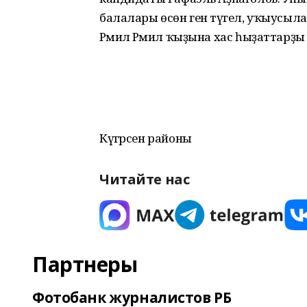
балалары өсөн генә түгел, уҡыусылар
Рәмилә Рәмил ҡыҙына хас һыҙаттар
Күгәрсен районы
Читайте нас
Партнеры
Фотобанк журналистов РБ