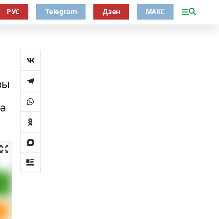
РУС
Telegram
Дзен
МАКС
ҙы
кә