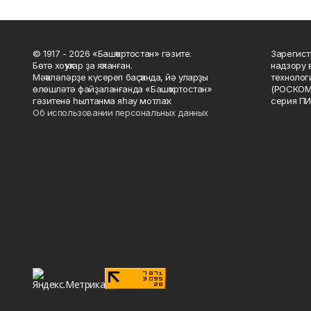
© 1917 - 2026 «Башҡортостан» гәзите.
Зарегист
Бөтә хоҡуҡтар ҙа яҡланған.
надзору 
Мәҡәләләрҙе күсереп баҫҡанда, йә уларҙы
технолог
өлөшләтә файҙаланғанда «Башҡортостан»
(РОСКОМ
гәзитенә һылтанма яһау мотлаҡ.
серия ПИ
Об использовании персональных данных