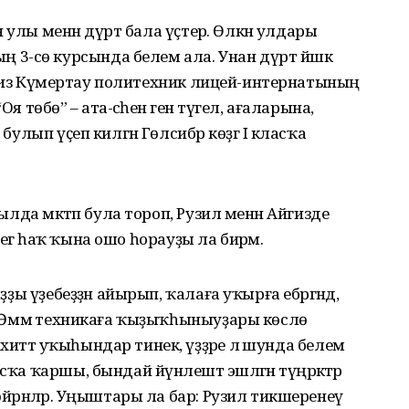
йән улы менән дүрт бала үҫтерә. Өлкән улдары
3-сө курсында белем ала. Унан дүрт йәшкә
й Айгиз Күмертау политехник лицей-интернатының
я төбө” – ата-әсәһенә генә түгел, ағаларына,
булып үҫеп килгән Гөлсибәр көҙгә I класҡа
уылда мәктәп була тороп, Рузил менән Айгизде
кешегә һаҡ ҡына ошо һорауҙы ла бирәм.
ҙҙы үҙебеҙҙән айырып, ҡалаға уҡырға ебәргәндә,
ә. Әммә техникаға ҡыҙыҡһыныуҙары көслө
иттә уҡыһындар тинек, үҙҙәре лә шунда белем
ҡа ҡаршы, бындай йүнәлештә эшләгән түңәрәктәр
өйрәнәләр. Уңыштары ла бар: Рузил тикшеренеү