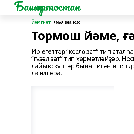
Башҡортостан
Йәмғиәт
7 МАЯ 2019, 10:50
Тормош йәме, ғә
Ир-егеттәр “көслө зат” тип атал
“гүзәл зат” тип хөрмәтләйҙәр. Не
лайыҡ: күптәр бына тигән итеп до
лә өлгөрә.