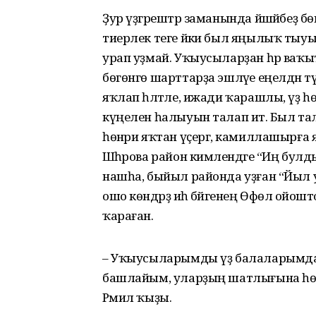
Ҙур үҙгәрештәр заманында йәшәйбеҙ б
тиерлек теге йәки был яңылыҡ тыуып 
урап уҙмай. Уҡыу­сыларҙан һәр ваҡ
бөгөнгө шарттарҙа эшләүе еңел­дән 
яҡлап һә­ләт­ле, ижади ҡарашлы, үҙ 
күңелен һалыуын талап итә. Был 
һөнәри яҡтан үҫер­гә, камиллашырға я
Шәһәрова район кимәлендәге “Иң булд
нашһа, быйыл районда уҙған “Йыл 
ошо көндәрҙә иһә бәйгенең Өфөлә ойо
ҡараған.
– Уҡыусыларымды үҙ балаларымдай 
башлайым, уларҙың шатлығына һөйө
Рәмил ҡыҙы.