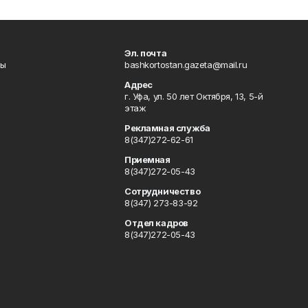
Эл. почта
лы
bashkortostan.gazeta@mail.ru
Адрес
г. Уфа, ул. 50 лет Октября, 13, 5-й
этаж
Рекламная служба
8(347)272-62-61
Приемная
8(347)272-05-43
Сотрудничество
8(347) 273-83-92
Отдел кадров
8(347)272-05-43