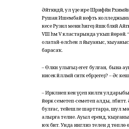
Әйткәндәй, ул үҙе ире Шәриф­йән Рәхим
Рушан Ишембай нефть колледжының 
кесе Рузил менән һигеҙ йәшкә бәләкә
VIII һәм V кластарында уҡып йөрөй. “О
олатай-өләсәһенә лә йыуаныс, ҡыуаныс 
барасаҡ.
– Өлкән улығыҙ егет булған, ә бына а
нисек йәлләмәй ситкә ебәрҙегеҙ? – Әсә 
– Иркәләнеп кенә үҫеп килгән улдарыбы
йөрәк семетеп-семетеп алды, әлбитт
булғас, тейешле шарттарҙа, шул мөх
алырға теләне. Ауыл ерендә, ҡыҙғаныс
юҡ бит. Унда инглиз телен дә төплө 