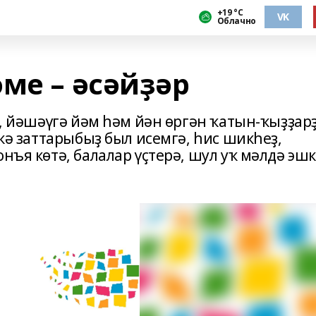
+19 °С
VK
Облачно
ме – әсәйҙәр
һа, йәшәүгә йәм һәм йән өргән ҡатын-ҡыҙҙар
скә заттарыбыҙ был исемгә, һис шикһеҙ,
нъя көтә, балалар үҫтерә, шул уҡ мәлдә эш