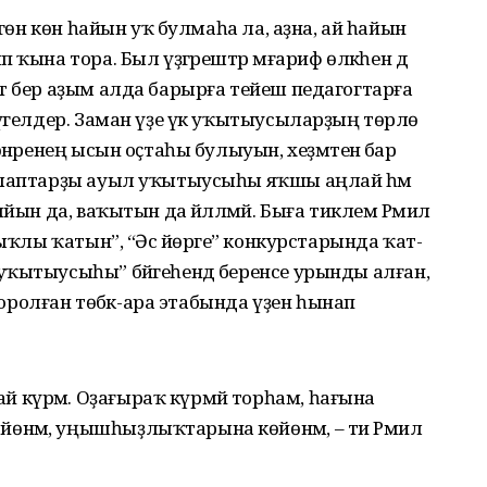
өгөн көн һайын уҡ булмаһа ла, аҙна, ай һайын
ҡына тора. Был үҙгәрештәр мәға­риф өлкәһен дә
ыт бер аҙым алда барырға тейеш педагогтарға
түгелдер. Заман үҙе үк уҡы­тыу­сыларҙың төрлө
һөнәренең ысын оҫтаһы булыуын, хеҙмәтенә бар
талаптарҙы ауыл уҡытыусыһы яҡшы аңлай һәм
йын да, ваҡытын да йәлләмәй. Быға тиклем Рәмилә
ыҡлы ҡатын”, “Әсә йөрәге” конкурстарында ҡат­
уҡытыусыһы” бәйгеһендә беренсе урынды алған,
шторолған төбәк-ара этабында үҙен һынап
күрәм. Оҙағыраҡ күрмәй торһам, һағына
нәм, уңышһыҙлыҡтарына көйөнәм, – ти Рәмилә