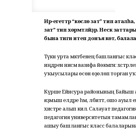
Ир-егеттәр “көслө зат” тип аталһа, й
зат” тип хөрмәтләйҙәр. Нескә затта
бына тигән итеп донъя көтә, балалар ү
Тәүәкән урта мәктәбенең башланғыс кла
иңдәренә нисәмә вазифа йөкмәгән: хәст
уҡыу­сылары өсөн өҙөлөп торған уҡ
Күрше Ейәнсура районының Байыш ауы
яҙмыш елдәре һәм, әлбиттә, ошо ауыл е
хистәре алып килә. Салауат педагоги
педагогия университетын тамамлағ
ашыу баш­ланғыс класс балаларына 