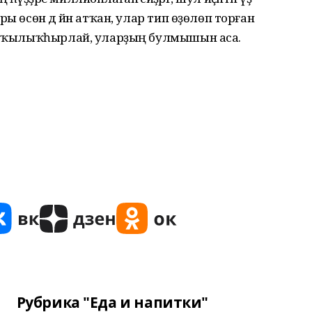
ы өсөн дә йән атҡан, улар тип өҙөлөп торған
ҙы ҡылыҡһырлай, уларҙың булмышын аса.
Рубрика "Еда и напитки"