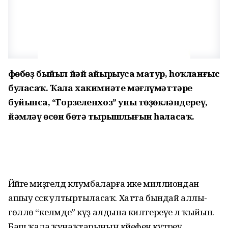
Өфөбөҙ быйыл йәй айырыуса матур, һоҡланғыс
буласаҡ. Ҡала хакимиәте мәғлүмәттәре
буйынса, “Горзеленхоз” уны төҙөкләндереү,
йәмләү өсөн бөтә тырышлығын һаласаҡ.
Йәйге миҙгелдә клумбаларға ике миллиондан
ашыу сәскә ултыртыласаҡ. Хатта бындай аллы-
гөллө “келәмде” күҙ алдына килтереүе лә ҡыйын.
Баш ҡала ҡунаҡтарының кәйефен күтәреү,