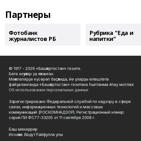
Партнеры
Фотобанк
Рубрика "Еда и
журналистов РБ
напитки"
© 1917 - 2026 «Башҡортостан» гәзите.
Бөтә хоҡуҡтар ҙа яҡланған.
Мәҡәләләрҙе күсереп баҫҡанда, йә уларҙы өлөшләтә
файҙаланғанда «Башҡортостан» гәзитенә һылтанма яһау мотлаҡ.
Об использовании персональных данных
Зарегистрировано Федеральной службой по надзору в сфере
связи, информационных технологий и массовых
коммуникаций (РОСКОМНАДЗОР). Регистрационный номер:
серия ПИ ФС77-33205 от 11 сентября 2008 г.
Баш мөхәррир
Исхаҡов Вәдүт Ғәйфулла улы