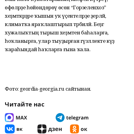
өфөләрҙе һөйөндөрөү өсөн “Горзеленхоз”
хеҙмәткәрҙәре ҡышын уҡ үҫентеләрҙе әҙерләй,
климатҡа яраҡлаштырып тәрбиәләй. Беҙгә
хужалыҡтың тырыш хеҙмәтен баһаларға,
һоҡланырға, улар тыуҙырған гүзәллекте күҙ
ҡараһындай һаҡларға ғына ҡала.
Фото: geordia-georgia.ru cайтынан.
Читайте нас