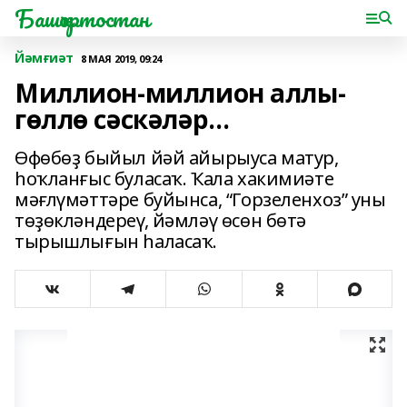
Башҡортостан
Йәмғиәт
8 МАЯ 2019, 09:24
Миллион-миллион аллы-
гөллө сәскәләр…
Өфөбөҙ быйыл йәй айырыуса матур,
һоҡланғыс буласаҡ. Ҡала хакимиәте
мәғлүмәттәре буйынса, “Горзеленхоз” уны
төҙөкләндереү, йәмләү өсөн бөтә
тырышлығын һаласаҡ.