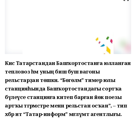
Кисә Татарстандан Башҡортостанға юлланған
тепловоз һәм уның биш буш вагоны
рельстарҙан төшкән. “Бөгөлмә” тимер юлы
станцияһында Башҡортостандағы сортҡа
бүлеүсе станцияға китеп барған йөк поезы
артҡы тәгәрмәстәре менән рельстан осҡан”, – тип
хәбәр итә “Татар-информ” мәғлүмәт агентлығы.