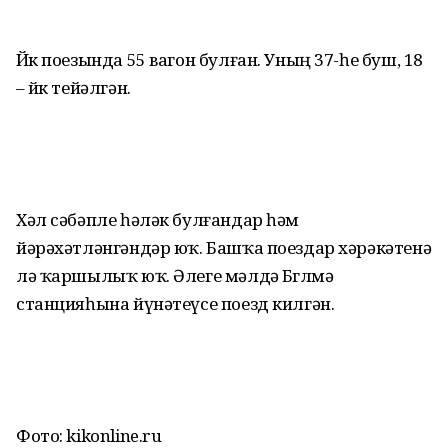
Йөк поезында 55 вагон булған. Уның 37-һе буш, 18
– йөк тейәлгән.
Хәл сәбәпле һәләк булғандар һәм
йәрәхәтләнгәндәр юҡ. Башҡа поездар хәрәкәтенә
лә ҡаршылыҡ юҡ. Әлеге мәлдә Бөгөлмә
станцияһына йүнәтеүсе поезд килгән.
Фото: kikonline.ru