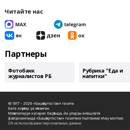
Читайте нас
Партнеры
Фотобанк
Рубрика "Еда и
журналистов РБ
напитки"
© 1917 - 2026 «Башҡортостан» гәзите.
Бөтә хоҡуҡтар ҙа яҡланған.
Мәҡәләләрҙе күсереп баҫҡанда, йә уларҙы өлөшләтә
файҙаланғанда «Башҡортостан» гәзитенә һылтанма яһау мотлаҡ.
Об использовании персональных данных