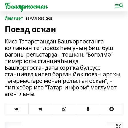
Башҡортостан
Йәмғиәт
14 МАЯ 2019, 09:33
Поезд осҡан
Кисә Татарстандан Башҡортостанға
юлланған тепловоз һәм уның биш буш
вагоны рельстарҙан төшкән. “Бөгөлмә”
тимер юлы станцияһында
Башҡортостандағы сортҡа бүлеүсе
станцияға китеп барған йөк поезы артҡы
тәгәрмәстәре менән рельстан осҡан”, –
тип хәбәр итә “Татар-информ” мәғлүмәт
агентлығы.