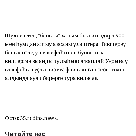
Шулай итеп, "башлы" ханым был йылдарҙа 500
мең һумдан ашыу аҡсаны үҙләштерә. Тикшереү
башланғас, ул вазифаһынан бушатыла,
килтергән зыянды тулыһынса ҡаплай. Уғрыға үҙ
вазифаһын уҫал ниәттә файҙаланған өсөн закон
алдында яуап бирергә тура киләсәк.
Фото: 35.rodina.news.
Читайте нас