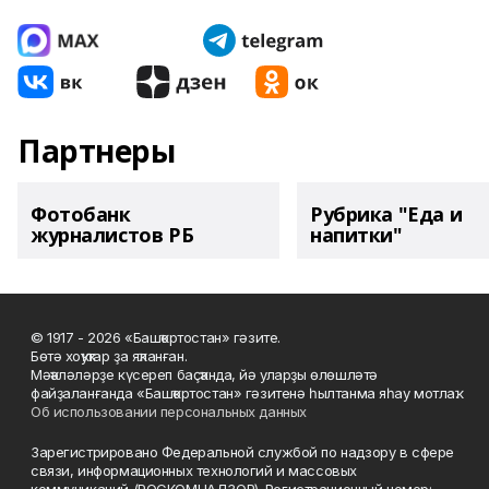
Партнеры
Фотобанк
Рубрика "Еда и
журналистов РБ
напитки"
© 1917 - 2026 «Башҡортостан» гәзите.
Бөтә хоҡуҡтар ҙа яҡланған.
Мәҡәләләрҙе күсереп баҫҡанда, йә уларҙы өлөшләтә
файҙаланғанда «Башҡортостан» гәзитенә һылтанма яһау мотлаҡ.
Об использовании персональных данных
Зарегистрировано Федеральной службой по надзору в сфере
связи, информационных технологий и массовых