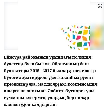
Ейәнсура районының урындағы полиция
бүлегендә була был хәл. Ойошманың баш
бухгалтеры 2015 –2017 йылдарҙа эске эштәр
бүлеге хеҙмәткәрҙәренә, үҙенә законһыҙ рәүештә
премиялар яҙа, матди ярҙам, компенсация
алырға ла онотмай. Әлбиттә, бүтәндәргә тулы
сумманы күсермәгән, уларҙың бер ни ҡәҙәр
өлөшөн үҙенә ҡалдырған.