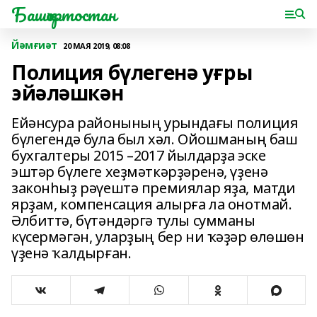
Башҡортостан
Йәмғиәт
20 МАЯ 2019, 08:08
Полиция бүлегенә уғры
эйәләшкән
Ейәнсура районының урындағы полиция
бүлегендә була был хәл. Ойошманың баш
бухгалтеры 2015 –2017 йылдарҙа эске
эштәр бүлеге хеҙмәткәрҙәренә, үҙенә
законһыҙ рәүештә премиялар яҙа, матди
ярҙам, компенсация алырға ла онотмай.
Әлбиттә, бүтәндәргә тулы сумманы
күсермәгән, уларҙың бер ни ҡәҙәр өлөшөн
үҙенә ҡалдырған.