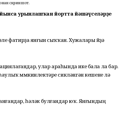
онан скриншот.
 буйынса урынлашҡан йортта йәшәүселәрҙе
лмәле фатирҙа янғын сыҡҡан. Хужалары өйҙә
ациялағандар, улар араһында ике бала ла бар.
н һаулыҡ мөмкинлектәре сикләнгән кешене лә
аланғандар, һәләк булғандар юҡ. Янғындың