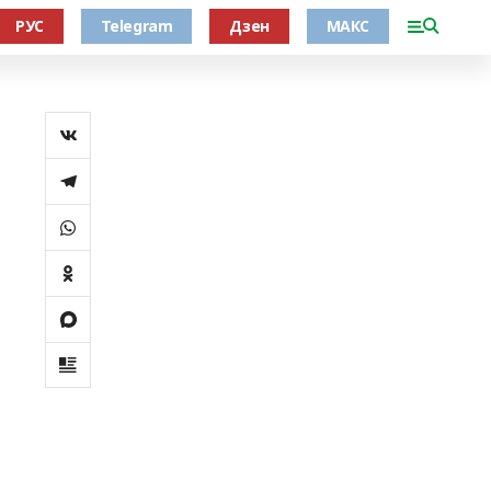
РУС
Telegram
Дзен
МАКС