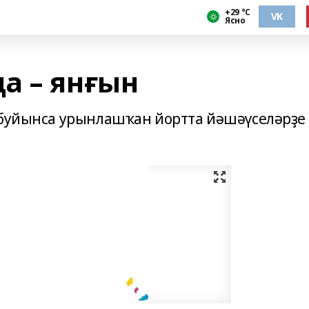
+29 °С
VK
Ясно
а – янғын
 буйынса урынлашҡан йортта йәшәүселәрҙе