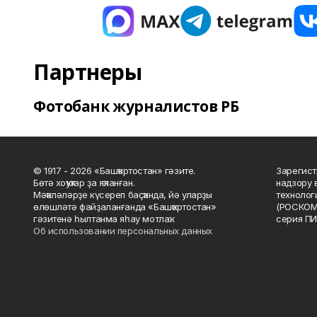
Партнеры
Фотобанк журналистов РБ
© 1917 - 2026 «Башҡортостан» гәзите.
Зарегист
Бөтә хоҡуҡтар ҙа яҡланған.
надзору 
Мәҡәләләрҙе күсереп баҫҡанда, йә уларҙы
технолог
өлөшләтә файҙаланғанда «Башҡортостан»
(РОСКОМ
гәзитенә һылтанма яһау мотлаҡ.
серия ПИ
Об использовании персональных данных