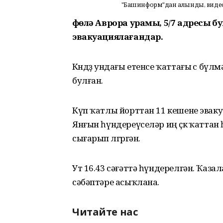
"Башинформ"дан алынды, виде
Өфөлә Аврора урамы, 5/7 адресы
эвакуациялағандар.
Көндөҙ ундағы етенсе ҡаттағы өс бү
булған.
Күп ҡатлы йорттан 11 кешене эваку
Янғын һүндереүселәр иң өҫкө ҡатта
сығарып өлгөргән.
Ут 16.43 сәғәттә һүндерелгән. Ҡаз
сәбәптәре асыҡлана.
Читайте нас