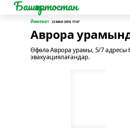
Башҡортостан
Йәмғиәт
22 МАЯ 2019, 17:47
Аврора урамынд
Өфөлә Аврора урамы, 5/7 адресы
эвакуациялағандар.