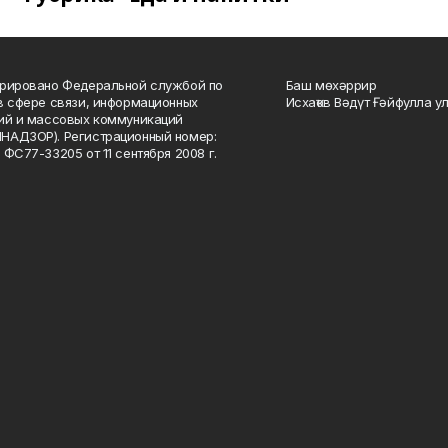
рировано Федеральной службой по
Баш мөхәррир
в сфере связи, информационных
Исхаҡов Вәдүт Ғәйфулла у
ий и массовых коммуникаций
НАДЗОР). Регистрационный номер:
 ФС77-33205 от 11 сентября 2008 г.