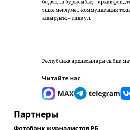
беҙҙең төп бурысыбыҙ – архив фонд
эшкә мәғлүмәт-коммуникация техн
ашырҙыҡ, – тине ул.
Республика архивсылары өсөн бик м
Читайте нас
Партнеры
Фотобанк журналистов РБ