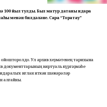
ә 100 йыл тулды. Был матур датаны идара
аһы менән билдәләне. Сара “Торатау”
мә ойошторолдо. Ул архив хеҙмәтенең тарихына
рхив доку­менттарының виртуаль күр­гәҙмәһе
 идаралыҡ иғлан иткән шәжәрәләр
н алғайны.