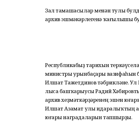
Зал тамашасылар менән тулы булды. 
архив эшмәкәрлегенә ҡағылышы бу
Республикабыҙ тарихын теркәүселәр
министры урынбаҫары вази­фа­һын б
Илшат Тажетдинов тәбрик­ләне. У
лыса баш­ҡарыусы Радий Хә­би­ровт
архив хеҙ­мәт­кәрҙәренең эшен юғар
Илшат Азамат улы ида­ралыҡтың ал
юғары наградаларын тапшырҙы.