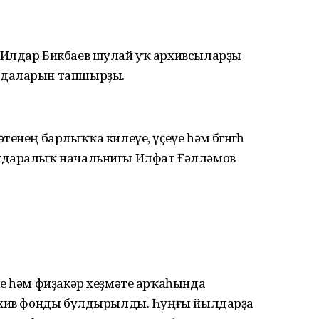
 Илдар Бикбаев шулай уҡ архивсыларҙы
адаларын тапшырҙы.
нең барлыҡҡа килеүе, үҫеүе һәм бөгөнгөһө
идаралыҡ начальнигы Илфат Ғәлләмов
ле һәм фиҙа­кәр хеҙмәте арҡаһында
архив фонды булдырылды. Һуңғы йылдарҙа