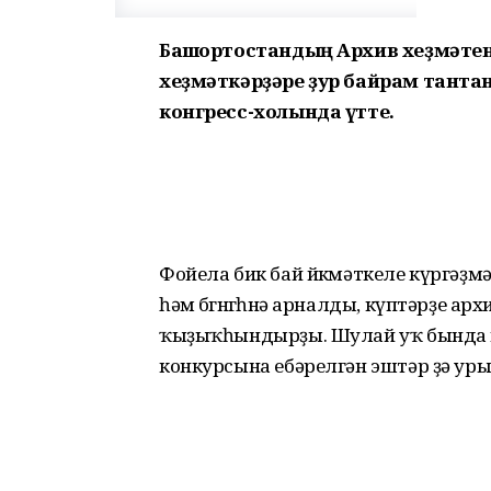
Башҡортостандың Архив хеҙмәтен
хеҙмәткәрҙәре ҙур байрам тантан
конгресс-холында үтте.
Фойела бик бай йөкмәт­келе күргәҙ
һәм бөгөнгөһөнә арналды, күптәрҙе а
ҡыҙыҡһын­дырҙы. Шулай уҡ бында
конкурсына ебәрелгән эштәр ҙә уры