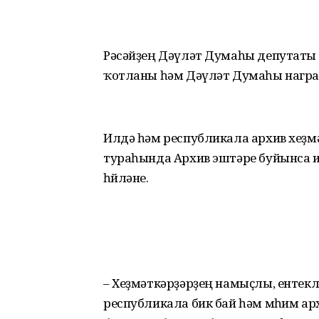
Рәсәйҙең Дәүләт Думаһы депутаты
ҡотланы һәм Дәүләт Думаһы нагр
Илдә һәм республикала архив хеҙмәте
тураһында Архив эштәре буйынса 
һөйләне.
– Хеҙмәткәрҙәрҙең на­мыҫ­лы, ентек
республикала бик бай һәм мө­һим 