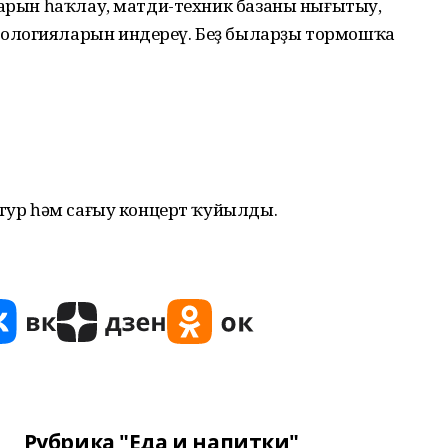
тарын һаҡлау, матди-техник базаны нығытыу,
ологияларын инде­реү. Беҙ быларҙы тормошҡа
атур һәм сағыу концерт ҡуйылды.
Рубрика "Еда и напитки"