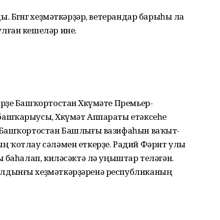
Бөгөнгө хеҙмәт­кәрҙәр, ветерандар бары­һы ла
лған кешеләр ине.
ҙе Башҡорт­ос­тан Хөкүмәте Премьер-
ашҡарыусы, Хөкү­мәт Аппараты етәксеһе
л Башҡортостан Башлығы вазифаһын ваҡыт­
ың ҡотлау сәләмен ет­керҙе. Радий Фәрит улы
ы баһалап, килә­сәктә лә уңыштар теләгән.
дынғы хеҙ­мәткәрҙәренә респуб­ли­каның