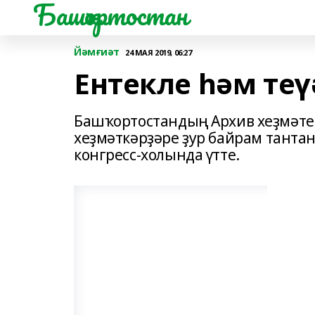
Башҡортостан
Йәмғиәт
24 МАЯ 2019, 06:27
Ентекле һәм теү
Башҡортостандың Архив хеҙмәтен
хеҙмәткәрҙәре ҙур байрам тантан
конгресс-холында үтте.