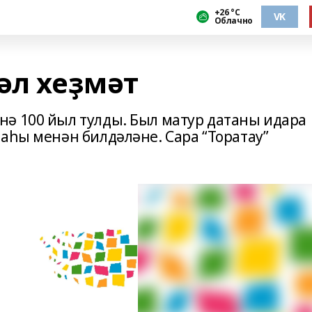
+26 °С
VK
Облачно
әл хеҙмәт
ә 100 йыл тулды. Был матур датаны идара
аһы менән билдәләне. Сара “Торатау”