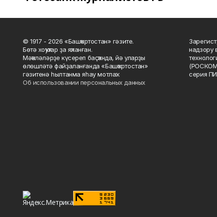
© 1917 - 2026 «Башҡортостан» гәзите.
Зарегист
Бөтә хоҡуҡтар ҙа яҡланған.
надзору 
Мәҡәләләрҙе күсереп баҫҡанда, йә уларҙы
технолог
өлөшләтә файҙаланғанда «Башҡортостан»
(РОСКОМ
гәзитенә һылтанма яһау мотлаҡ.
серия ПИ
Об использовании персональных данных