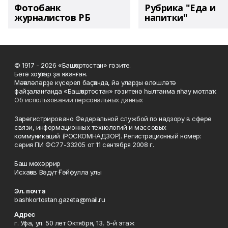
Фотобанк
Рубрика "Еда и
журналистов РБ
напитки"
© 1917 - 2026 «Башҡортостан» гәзите.
Бөтә хоҡуҡтар ҙа яҡланған.
Мәҡәләләрҙе күсереп баҫҡанда, йә уларҙы өлөшләтә
файҙаланғанда «Башҡортостан» гәзитенә һылтанма яһау мотлаҡ.
Об использовании персональных данных
Зарегистрировано Федеральной службой по надзору в сфере
связи, информационных технологий и массовых
коммуникаций (РОСКОМНАДЗОР). Регистрационный номер:
серия ПИ ФС77-33205 от 11 сентября 2008 г.
Баш мөхәррир
Исхаҡов Вәдүт Ғәйфулла улы
Эл. почта
bashkortostan.gazeta@mail.ru
Адрес
г. Уфа, ул. 50 лет Октября, 13, 5-й этаж