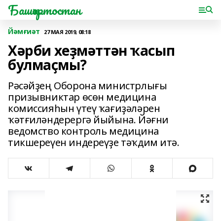
Башҡортостан
Йәмғиәт
27 МАЯ 2019, 08:18
Хәрби хеҙмәттән ҡасып
булмаҫмы?
Рәсәйҙең Оборона министрлығы
призывниктар өсөн медицина
комиссияһын үтеү ҡағиҙәләрен
ҡәтғиләндерергә йыйына. Йәғни
ведомство контроль медицина
тикшереүен индереүҙе тәҡдим итә.