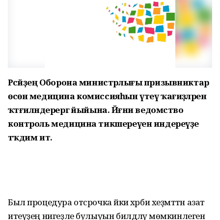
Рәсәйҙең Оборона министрлығы призывниктар
өсөн медицина комиссияһын үтеү ҡағиҙәләрен
ҡәтғиләндерергә йыйына. Йәғни ведомство
контроль медицина тикшереүен индереүҙе
тәҡдим итә.
Был процедура отсрочка йәки хәрби хеҙмәттән азат
итеүҙең нигеҙле булыуын билдәләү мөмкинлеген