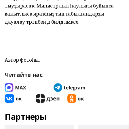
тыуҙырасаҡ. Министрлыҡ һаулығы буйынса
ваҡытлыса яраҡһыҙ тип табылғандарҙы
дауалау тәртибен дә билдәләмәксе.
Автор фотоһы.
Читайте нас
Партнеры