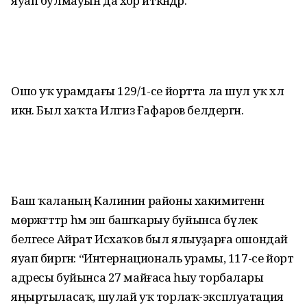
яуап булмауын да хәбәр иткәндәр.
Ошо уҡ урамдағы 129/1-се йортта ла шул уҡ хәл
икән. Был хаҡта Илгиз Ғафаров белдергән.
Баш ҡаланың Калинин районы хакимиәтенән
мөрәжәғәттәр һәм эш башҡарыу буйынса бүлек
белгесе Айрат Исхаҡов был ялыуҙарға ошондай
яуап биргән: “Интернациональ урамы, 117-се йорт
адресы буйынса 27 майғаса һыу торбалары
яңыртыласаҡ, шулай уҡ торлаҡ-эксплуатация