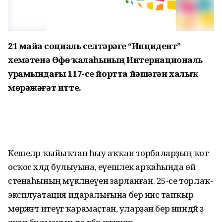
21 майҙа социаль селтәрҙәге “Инцидент”
хеҙмәтенә Өфө ҡалаһының Интернациональ
урамындағы 117-се йортта йәшәгән халыҡ
мөрәжәғәт итте.
Кешеләр ҡыйыҡтан һыу аҡҡан торбаларҙың ҡот
осҡос хәлдә булыуына, еүешлек арҡаһында өй
стенаһының мүкләнеүенә зарланған. 25-се торлаҡ-
эксплуатация идаралығына бер нисә тапҡыр
мөрәжәғәт итеүгә ҡарамаҫтан, уларҙан бер ниндәй ҙә