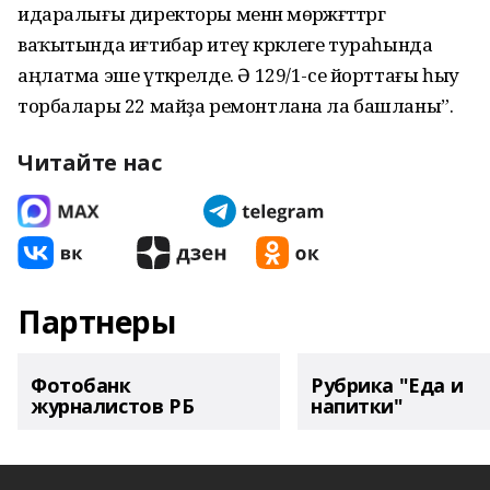
идаралығы директоры менән мөрәжәғәттәргә
ваҡытында иғтибар итеү кәрәклеге тураһында
аңлатма эше үткәрелде. Ә 129/1-се йорттағы һыу
торбалары 22 майҙа ремонтлана ла башланы”.
Читайте нас
Партнеры
Фотобанк
Рубрика "Еда и
журналистов РБ
напитки"