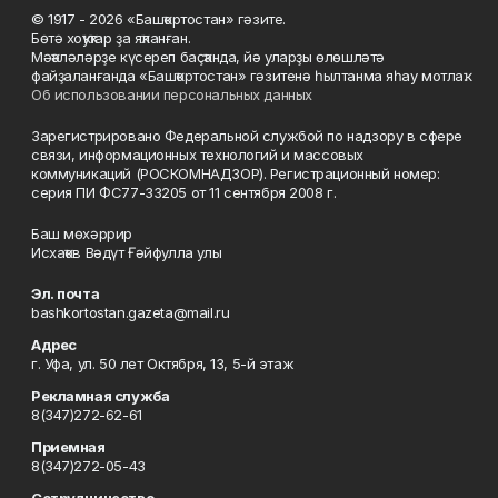
© 1917 - 2026 «Башҡортостан» гәзите.
Бөтә хоҡуҡтар ҙа яҡланған.
Мәҡәләләрҙе күсереп баҫҡанда, йә уларҙы өлөшләтә
файҙаланғанда «Башҡортостан» гәзитенә һылтанма яһау мотлаҡ.
Об использовании персональных данных
Зарегистрировано Федеральной службой по надзору в сфере
связи, информационных технологий и массовых
коммуникаций (РОСКОМНАДЗОР). Регистрационный номер:
серия ПИ ФС77-33205 от 11 сентября 2008 г.
Баш мөхәррир
Исхаҡов Вәдүт Ғәйфулла улы
Эл. почта
bashkortostan.gazeta@mail.ru
Адрес
г. Уфа, ул. 50 лет Октября, 13, 5-й этаж
Рекламная служба
8(347)272-62-61
Приемная
8(347)272-05-43