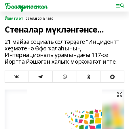
Башҡортостан
Йәмғиәт
27 МАЯ 2019, 14:50
Стеналар мүкләнгәнсе...
21 майҙа социаль селтәрҙәге “Инцидент”
хеҙмәтенә Өфө ҡалаһының
Интернациональ урамындағы 117-се
йортта йәшәгән халыҡ мөрәжәғәт итте.