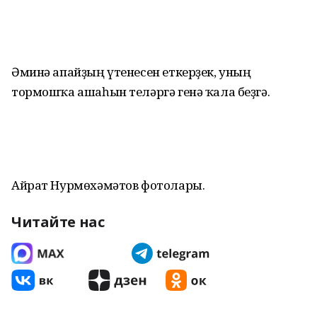
Әминә апайҙың үтенесен еткерҙек, уның
тормошҡа ашаһын теләргә генә ҡала беҙгә.
Айрат Нурмөхәмәтов фотолары.
Читайте нас