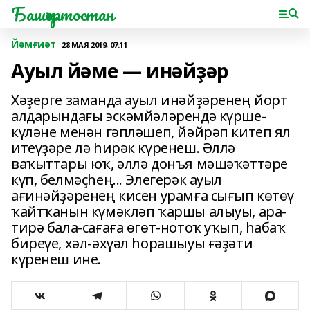
Башҡортостан
Йәмғиәт
28 МАЯ 2019, 07:11
Ауыл йәме — инәйҙәр
Хәҙерге заманда ауыл инәйҙәренең йорт
алдарындағы эскәмйәләрендә күрше-
күләне менән гәпләшеп, йәйрәп китеп ял
итеүҙәре лә һирәк күренеш. Әллә
ваҡыттары юҡ, әллә донъя мәшәҡәттәре
күп, белмәҫһең... Элегерәк ауыл
ағинәйҙәренең кисен урамға сығып көтөү
ҡайтҡанын күмәкләп ҡаршы алыуы, ара-
тирә бала-сағаға өгөт-нотоҡ уҡып, һабаҡ
биреүе, хәл-әхүәл һорашыуы ғәҙәти
күренеш ине.