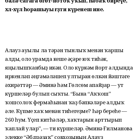
бала-сағаға өгөт-нотоҡ уҡып, һабаҡ биреүе,
хәл-әхүәл һорашыуы ғәҙәти күренеш ине.
Алағуз ауылы ла тәрән тынлыҡ менән ҡаршы
алды, оло урамда кеше әҫәре юҡ тиһәк,
яңылышҡанбыҙ икән. Оло күркәм йорт алдында
иркенләп әңгәмәләшеп ултырған өлкән йәштәге
әхирәттәр — Әминә һәм Гөлсөм апайҙар — ут
күршеләр булып сыҡты. “Бына “Аҡҡош”
ҡошсолоҡ фермаһынан ҡаҙ бәпкәләре алдыҡ
әле. Күпме хаҡ менән тиһегеҙме? Һәр береһе —
260 һум. Үҫеп китһәләр, хаҡтарын арттырып
ҡаплай улар”, — ти күршеләр. Әминә Ғилманова
элекке “Әбдрәзаҡ” совхозының Алағуз