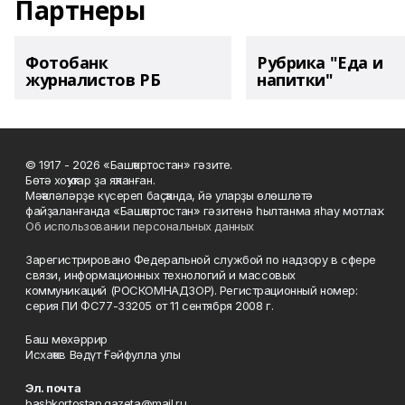
Партнеры
Фотобанк
Рубрика "Еда и
журналистов РБ
напитки"
© 1917 - 2026 «Башҡортостан» гәзите.
Бөтә хоҡуҡтар ҙа яҡланған.
Мәҡәләләрҙе күсереп баҫҡанда, йә уларҙы өлөшләтә
файҙаланғанда «Башҡортостан» гәзитенә һылтанма яһау мотлаҡ.
Об использовании персональных данных
Зарегистрировано Федеральной службой по надзору в сфере
связи, информационных технологий и массовых
коммуникаций (РОСКОМНАДЗОР). Регистрационный номер:
серия ПИ ФС77-33205 от 11 сентября 2008 г.
Баш мөхәррир
Исхаҡов Вәдүт Ғәйфулла улы
Эл. почта
bashkortostan.gazeta@mail.ru