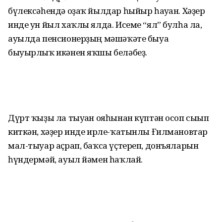
бүлексәһендә оҙаҡ йылдар һыйыр һауған. Хәҙер
инде ун йыл хаҡлы ялда. Исеме “ял” булһа ла,
ауылда пенсионерҙың мәшәҡәте быуа
быуырлыҡ икәнен яҡшы беләбеҙ.
Дүрт ҡыҙы ла тыуған ояһынан күптән осоп сығып
киткән, хәҙер инде ирле-ҡатынлы Ғилмановтар
мал-тыуар аҫрап, баҡса үҫтереп, донъяларын
һүндермәй, ауыл йәмен һаҡлай.