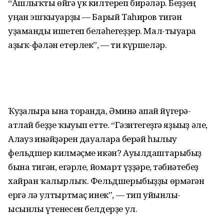
“Ашлыҡты өйгә үк килтереп бирәләр. Беҙҙең
уңған эшҡыуарҙы — Барый Таһиров тигән
уҙаманды ишетеп беләһегеҙҙер. Мал-тыуарға
аҙыҡ-фәлән етерлек”, — ти күршеләр.
Ҡуҙғалырға ғына торғанда, Әминә апай йүгерә-
атлай беҙҙе ҡыуып етте. “Гәзитегеҙгә яҙығыҙ әле,
Алағуз инәйҙәрен дауаларға берәй һылыу
фельдшер килмәҫме икән? Ауылдаш­тарыбыҙ
бына тигән, егәрле, йомарт үҙҙәре, тәбиғәтебеҙ
хайран ҡалырлыҡ. Фельдшерыбыҙҙы өрмәгән
ергә лә ултыртмаҫ инек”, — тип уйынлы-
ысынлы үтенесен белдерҙе ул.