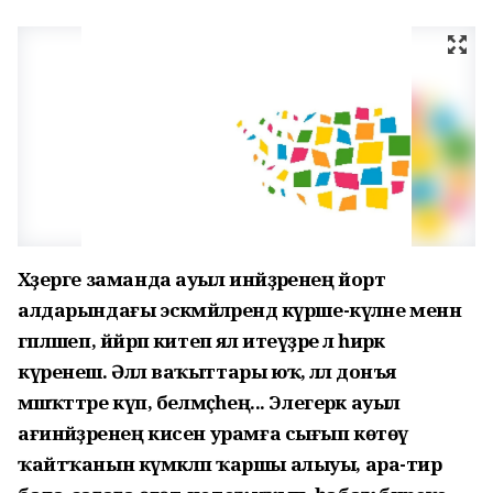
Хәҙерге заманда ауыл инәйҙәренең йорт
алдарындағы эскәмйәләрендә күрше-күләне менән
гәпләшеп, йәйрәп китеп ял итеүҙәре лә һирәк
күренеш. Әллә ваҡыттары юҡ, әллә донъя
мәшәҡәттәре күп, белмәҫһең... Элегерәк ауыл
ағинәйҙәренең кисен урамға сығып көтөү
ҡайтҡанын күмәкләп ҡаршы алыуы, ара-тирә