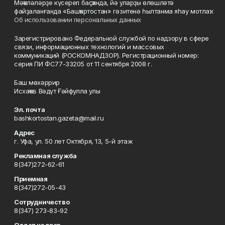
Мәҡәләләрҙе күсереп баҫҡанда, йә уларҙы өлөшләтә
файҙаланғанда «Башҡортостан» гәзитенә һылтанма яһау мотлаҡ.
Об использовании персональных данных
Зарегистрировано Федеральной службой по надзору в сфере
связи, информационных технологий и массовых
коммуникаций (РОСКОМНАДЗОР). Регистрационный номер:
серия ПИ ФС77-33205 от 11 сентября 2008 г.
Баш мөхәррир
Исхаҡов Вәдүт Ғәйфулла улы
Эл. почта
bashkortostan.gazeta@mail.ru
Адрес
г. Уфа, ул. 50 лет Октября, 13, 5-й этаж
Рекламная служба
8(347)272-62-61
Приемная
8(347)272-05-43
Сотрудничество
8(347) 273-83-92
Отдел кадров