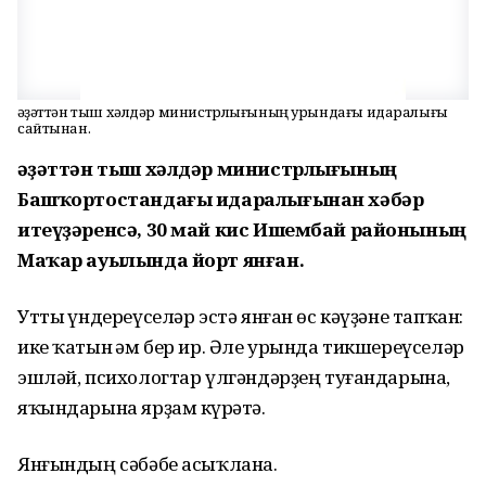
Ғәҙәттән тыш хәлдәр министрлығының урындағы идаралығы
сайтынан.
Ғәҙәттән тыш хәлдәр министрлығының
Башҡортостандағы идаралығынан хәбәр
итеүҙәренсә, 30 май кис Ишембай районының
Маҡар ауылында йорт янған.
Утты һүндереүселәр эстә янған өс кәүҙәне тапҡан:
ике ҡатын һәм бер ир. Әле урында тикшереүселәр
эшләй, психологтар үлгәндәрҙең туғандарына,
яҡындарына ярҙам күрһәтә.
Янғындың сәбәбе асыҡлана.