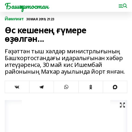
Башҡортостан
Йәмғиәт
30 МАЯ 2019, 21:23
Өс кешенең ғүмере
өҙөлгән...
Ғәҙәттән тыш хәлдәр министрлығының
Башҡортостандағы идаралығынан хәбәр
итеүҙәренсә, 30 май кис Ишембай
районының Маҡар ауылында йорт янған.