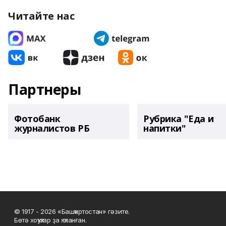
Читайте нас
Партнеры
Фотобанк
Рубрика "Еда и
журналистов РБ
напитки"
© 1917 - 2026 «Башҡортостан» гәзите.
Бөтә хоҡуҡтар ҙа яҡланған.