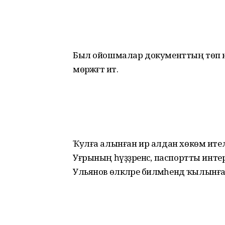
Был ойошмалар документтың төп н
мөрәжәғәт итә.
Ҡулға алынған ир алдан хөкөм ителгә
Уғрының һүҙҙәренсә, паспортты инте
Ульянов өлкәләре биләмәһендә ҡылынға