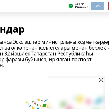
+21 °С
VK
Облачно
андар
ынса Эске эштәр министрлығы хеҙмәткәрҙә
нза өлкәһенән коллегелары менән берлект
н 32 йәшлек Татарстан Республикаһы
әр фаразы буйынса, ир ялған паспорт
н.