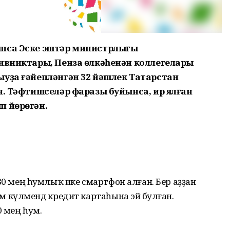
ынса Эске эштәр министрлығы
тивниктары, Пенза өлкәһенән коллегелары
ыуҙа ғәйепләнгән 32 йәшлек Татарстан
н. Тәфтишселәр фаразы буйынса, ир ялған
п йөрөгән.
а 180 мең һумлыҡ ике смартфон алған. Бер аҙҙан
ум күләмендә кредит картаһына эйә булған.
0 мең һум.