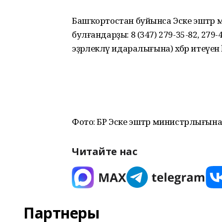
Башҡортостан буйынса Эске эштә
булғандарҙы: 8 (347) 279-35-82, 279
эҙәрлекләү идаралығына) хәбәр итеүен
Фото: БР Эске эштәр министрлығына
Читайте нас
Партнеры