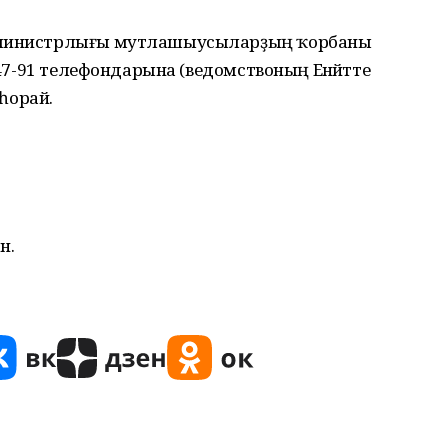
р министрлығы мутлашыусыларҙың ҡорбаны
-47-91 телефондарына (ведомствоның Енәйәтте
 һорай.
н.