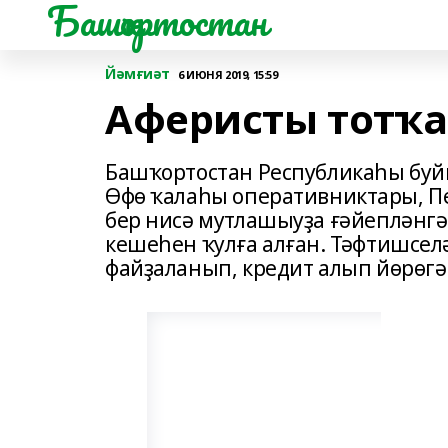
Башҡортостан
Йәмғиәт
6 ИЮНЯ 2019, 15:59
Аферисты тотҡ
Башҡортостан Республикаһы буй
Өфө ҡалаһы оперативниктары, Пе
бер нисә мутлашыуҙа ғәйепләнгә
кешеһен ҡулға алған. Тәфтишсел
файҙаланып, кредит алып йөрөгә