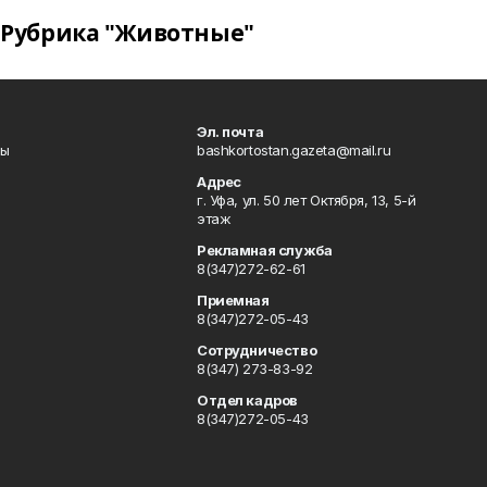
Рубрика "Животные"
Эл. почта
лы
bashkortostan.gazeta@mail.ru
Адрес
г. Уфа, ул. 50 лет Октября, 13, 5-й
этаж
Рекламная служба
8(347)272-62-61
Приемная
8(347)272-05-43
Сотрудничество
8(347) 273-83-92
Отдел кадров
8(347)272-05-43