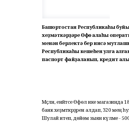
Башҡортостан Республикаһы буй
хеҙмәткәрҙәре Өфө ҡалаһы опера
менән берлектә бер нисә мутлаш
Республикаһы кешеһен ҡулға алға
паспорт файҙаланып, кредит алы
Мәҫәлән, енәйәтсе Өфөлә ике магазинд
банк хеҙмәткәрҙәрен алдап, 320 мең һ
Шулай итеп, дөйөм зыян күләме - 50