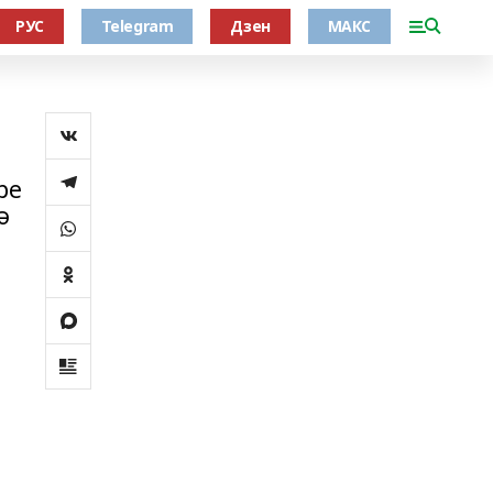
РУС
Telegram
Дзен
МАКС
ре
ә