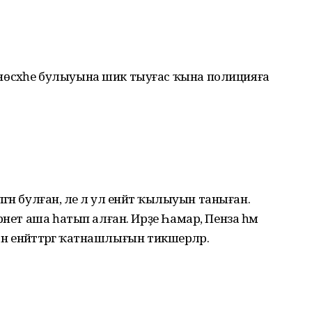
өсхәһе булыуына шик тыуғас ҡына полицияға
н булған, әле лә ул енәйәт ҡылыуын таныған.
рнет аша һатып алған. Ирҙе Һамар, Пенза һәм
н енәйәттәргә ҡатнашлығын тикшерәләр.