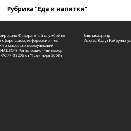
Рубрика "Еда и напитки"
рировано Федеральной службой по
Баш мөхәррир
в сфере связи, информационных
Исхаҡов Вәдүт Ғәйфулла у
ий и массовых коммуникаций
НАДЗОР). Регистрационный номер:
 ФС77-33205 от 11 сентября 2008 г.