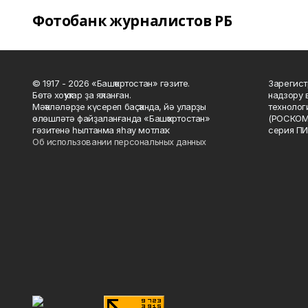
Фотобанк журналистов РБ
© 1917 - 2026 «Башҡортостан» гәзите.
Зарегист
Бөтә хоҡуҡтар ҙа яҡланған.
надзору 
Мәҡәләләрҙе күсереп баҫҡанда, йә уларҙы
технолог
өлөшләтә файҙаланғанда «Башҡортостан»
(РОСКОМ
гәзитенә һылтанма яһау мотлаҡ.
серия ПИ
Об использовании персональных данных