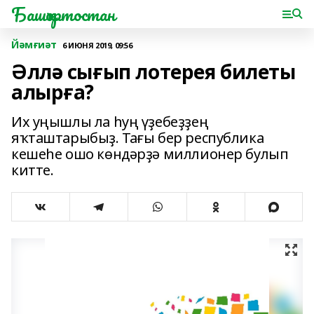
Башҡортостан
Йәмғиәт
6 ИЮНЯ 2019, 09:56
Әллә сығып лотерея билеты
алырға?
Их уңышлы ла һуң үҙебеҙҙең
яҡташтарыбыҙ. Тағы бер республика
кешеһе ошо көндәрҙә миллионер булып
китте.