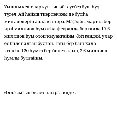
Уңышлы кешеләр күп тип әйтеүебеҙ буш һүҙ
түгел. Ай һайын тиерлек кем дә булһа
миллионерға әйләнеп тора. Мәҫәлән, мартта бер
ир 4 миллион һум отһа, февралдә бер ғаилә 17,6
миллион һум отоп ҡыуанғайны. Әйткәндәй, улар
өс билет алған булған. Тағы бер баш ҡала
кешеһе 120 һумға бер билет алып, 2,6 миллион
һумлы булғайны.
Әллә сығып билет алырға инде...