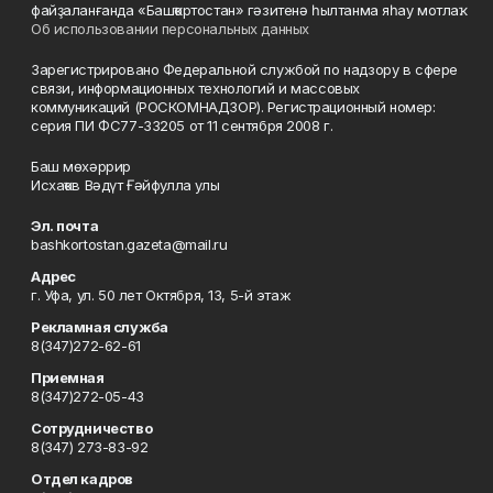
файҙаланғанда «Башҡортостан» гәзитенә һылтанма яһау мотлаҡ.
Об использовании персональных данных
Зарегистрировано Федеральной службой по надзору в сфере
связи, информационных технологий и массовых
коммуникаций (РОСКОМНАДЗОР). Регистрационный номер:
серия ПИ ФС77-33205 от 11 сентября 2008 г.
Баш мөхәррир
Исхаҡов Вәдүт Ғәйфулла улы
Эл. почта
bashkortostan.gazeta@mail.ru
Адрес
г. Уфа, ул. 50 лет Октября, 13, 5-й этаж
Рекламная служба
8(347)272-62-61
Приемная
8(347)272-05-43
Сотрудничество
8(347) 273-83-92
Отдел кадров