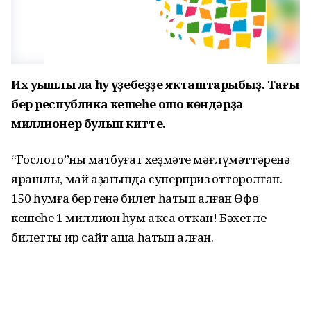
Их уңышлы ла һуң үҙебеҙҙең яҡташтарыбыҙ. Тағы
бер республика кешеһе ошо көндәрҙә
миллионер булып китте.
“Гослото”ның матбуғат хеҙмәте мәғлүмәттәренә
ярашлы, май аҙағында суперприз отторолған.
150 һумға бер генә билет һатып алған Өфө
кешеһе 1 миллион һум аҡса отҡан! Бәхетле
билетты ир сайт аша һатып алған.