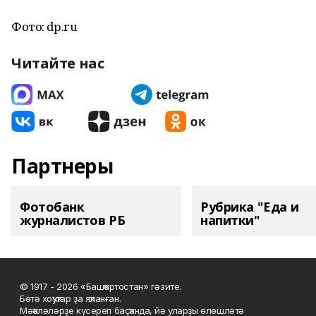
Фото: dp.ru
Читайте нас
Партнеры
Фотобанк
Рубрика "Еда и
журналистов РБ
напитки"
© 1917 - 2026 «Башҡортостан» гәзите.
Бөтә хоҡуҡтар ҙа яҡланған.
Мәҡәләләрҙе күсереп баҫҡанда, йә уларҙы өлөшләтә