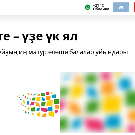
+21 °С
VK
Облачно
 – үҙе үк ял
уйҙың иң матур өлөшө балалар уйындары