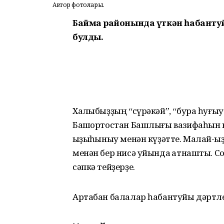
Автор фотолары.
Баймаҡ районында үткән һабанту
булды.
Халҡыбыҙҙың “сүрәкәй”, “бура һуғы
Башҡортостан Башлығы вазифаһын в
ҡыҙыҡһыныу менән күҙәтте. Малай-ҡы
менән бер нисә уйында ҡатнашты. Сос
сәпкә тейҙерҙе.
Артабан балалар һабантуйы дәртле