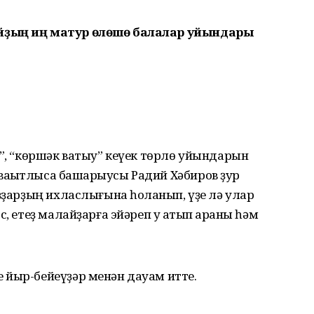
йҙың иң матур өлөшө балалар уйындары
у”, “көршәк ватыу” кеүек төрлө уйындарын
аҡытлыса башҡарыусы Радий Хәбиров ҙур
ҙҙарҙың ихласлығына һоҡланып, үҙе лә улар
, етеҙ малайҙарға эйәреп уҡ атып ҡараны һәм
 йыр-бейеүҙәр менән дауам итте.