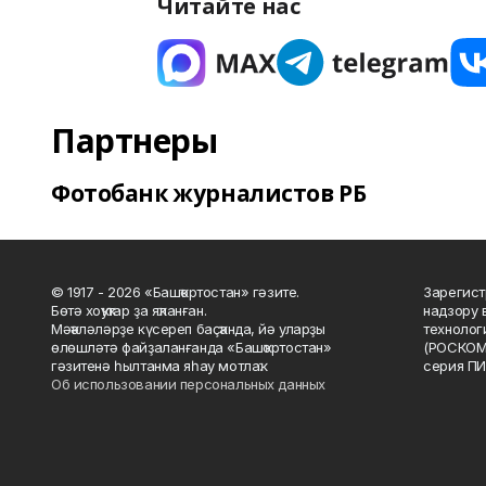
Читайте нас
Партнеры
Фотобанк журналистов РБ
© 1917 - 2026 «Башҡортостан» гәзите.
Зарегист
Бөтә хоҡуҡтар ҙа яҡланған.
надзору 
Мәҡәләләрҙе күсереп баҫҡанда, йә уларҙы
технолог
өлөшләтә файҙаланғанда «Башҡортостан»
(РОСКОМ
гәзитенә һылтанма яһау мотлаҡ.
серия ПИ
Об использовании персональных данных