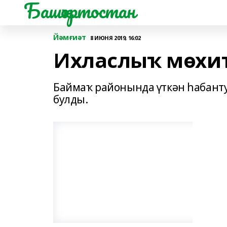
Башҡортостан
Йәмғиәт
8 ИЮНЯ 2019, 16:02
Ихласлыҡ мөхите
Баймаҡ районында үткән һабант
булды.