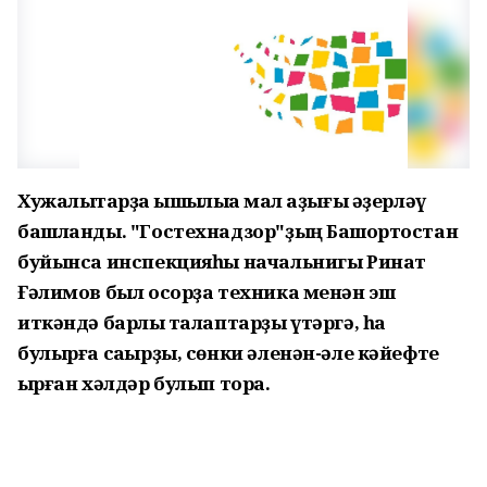
Хужалыҡтарҙа ҡышҡылыҡҡа мал аҙығы әҙерләү
башланды. "Гостехнадзор"ҙың Башҡортостан
буйынса инспекцияһы начальнигы Ринат
Ғәлимов был осорҙа техника менән эш
иткәндә барлыҡ талаптарҙы үтәргә, һаҡ
булырға саҡырҙы, сөнки әленән-әле кәйефте
ҡырған хәлдәр булып тора.