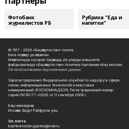
Партнеры
Фотобанк
Рубрика "Еда и
журналистов РБ
напитки"
© 1917 - 2026 «Башҡортостан» гәзите.
Бөтә хоҡуҡтар ҙа яҡланған.
Мәҡәләләрҙе күсереп баҫҡанда, йә уларҙы өлөшләтә
файҙаланғанда «Башҡортостан» гәзитенә һылтанма яһау мотлаҡ.
Об использовании персональных данных
Зарегистрировано Федеральной службой по надзору в сфере
связи, информационных технологий и массовых
коммуникаций (РОСКОМНАДЗОР). Регистрационный номер:
серия ПИ ФС77-33205 от 11 сентября 2008 г.
Баш мөхәррир
Исхаҡов Вәдүт Ғәйфулла улы
Эл. почта
bashkortostan.gazeta@mail.ru