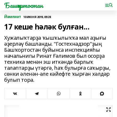
Башҡортостан
Йәмғиәт
10 ИЮНЯ 2019, 09:28
17 кеше һәләк булған...
Хужалыҡтарҙа ҡышҡылыҡҡа мал аҙығы
әҙерләү башланды. "Гостехнадзор"ҙың
Башҡортостан буйынса инспекцияһы
начальнигы Ринат Ғәлимов был осорҙа
техника менән эш иткәндә барлыҡ
талаптарҙы үтәргә, һаҡ булырға саҡырҙы,
сөнки әленән-әле кәйефте ҡырған хәлдәр
булып тора.