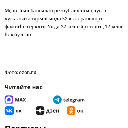
Мәҫәлән, йыл башынан республиканың ауыл
хужалығы тармағында 52 юл-транспорт
фажиғәһе теркәлгән. Унда 32 кеше йәрәхәтләнгән, 17 кеше
һәләк булған.
Фото: ozon.ru
Читайте нас