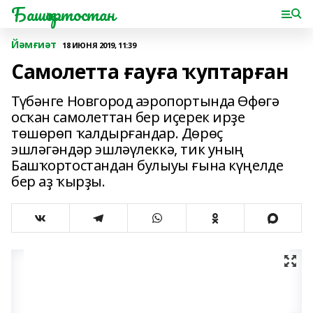
Башҡортостан
Йәмғиәт
18 ИЮНЯ 2019, 11:39
Самолетта ғауға ҡуптарған
Түбәнге Новгород аэропортында Өфөгә
осҡан самолеттан бер иҫерек ирҙе
төшөрөп ҡалдырғандар. Дөрөҫ
эшләгәндәр эшләүлеккә, тик уның
Башҡортостандан булыуы ғына күңелде
бер аҙ ҡырҙы.