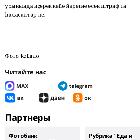
урынында иҫерек көйө йөрөгәне өсөн штраф та
һаласаҡтар әле.
Фото: kzf.info
Читайте нас
Партнеры
Фотобанк
Рубрика "Еда и