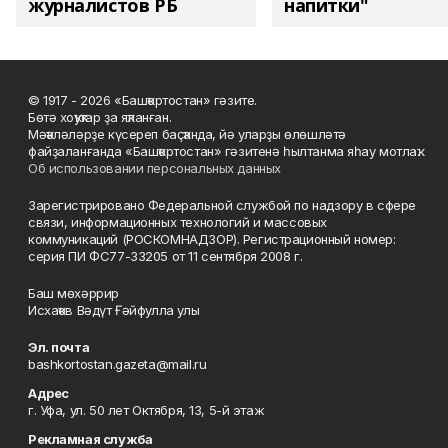
журналистов РБ
напитки"
© 1917 - 2026 «Башҡортостан» гәзите.
Бөтә хоҡуҡтар ҙа яҡланған.
Мәҡәләләрҙе күсереп баҫҡанда, йә уларҙы өлөшләтә
файҙаланғанда «Башҡортостан» гәзитенә һылтанма яһау мотлаҡ.
Об использовании персональных данных
Зарегистрировано Федеральной службой по надзору в сфере
связи, информационных технологий и массовых
коммуникаций (РОСКОМНАДЗОР). Регистрационный номер:
серия ПИ ФС77-33205 от 11 сентября 2008 г.
Баш мөхәррир
Исхаҡов Вәдүт Ғәйфулла улы
Эл. почта
bashkortostan.gazeta@mail.ru
Адрес
г. Уфа, ул. 50 лет Октября, 13, 5-й этаж
Рекламная служба