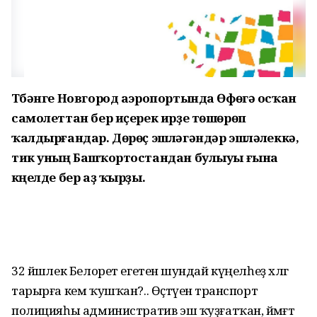
Түбәнге Новгород аэропортында Өфөгә осҡан
самолеттан бер иҫерек ирҙе төшөрөп
ҡалдырғандар. Дөрөҫ эшләгәндәр эшләүлеккә,
тик уның Башҡортостандан булыуы ғына
күңелде бер аҙ ҡырҙы.
32 йәшлек Белорет егетенә шундай күңелһеҙ хәлгә
тарырға кем ҡушҡан?.. Өҫтәүенә транспорт
полицияһы административ эш ҡуҙғатҡан, йәмәғәт