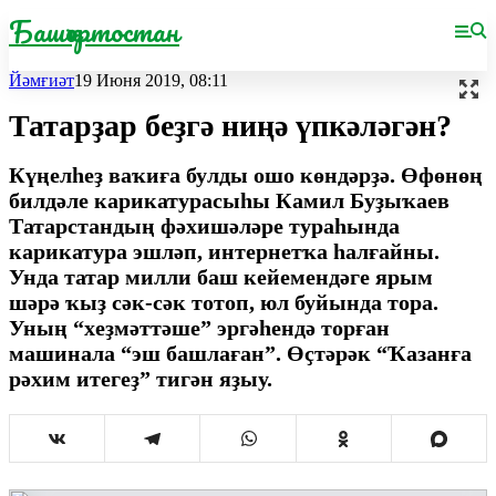
Башҡортостан
Йәмғиәт
19 Июня 2019, 08:11
Татарҙар беҙгә ниңә үпкәләгән?
Күңелһеҙ ваҡиға булды ошо көндәрҙә. Өфөнөң
билдәле карикатурасыһы Камил Буҙыҡаев
Татарстандың фәхишәләре тураһында
карикатура эшләп, интернетҡа һалғайны.
Унда татар милли баш кейемендәге ярым
шәрә ҡыҙ сәк-сәк тотоп, юл буйында тора.
Уның “хеҙмәттәше” эргәһендә торған
машинала “эш башлаған”. Өҫтәрәк “Ҡазанға
рәхим итегеҙ” тигән яҙыу.