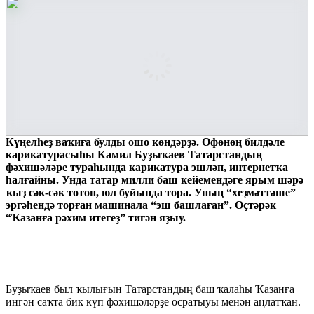
Күңелһеҙ ваҡиға булды ошо көндәрҙә. Өфөнөң билдәле
карикатурасыһы Камил Буҙыҡаев Татарстандың
фәхишәләре тураһында карикатура эшләп, интернетҡа
һалғайны. Унда татар милли баш кейемендәге ярым шәрә
ҡыҙ сәк-сәк тотоп, юл буйында тора. Уның “хеҙмәттәше”
эргәһендә торған машинала “эш башлаған”. Өҫтәрәк
“Ҡазанға рәхим итегеҙ” тигән яҙыу.
Буҙыҡаев был ҡылығын Татарстандың баш ҡалаһы Ҡазанға
ингән саҡта бик күп фәхишәләрҙе осратыуы менән аңлатҡан.