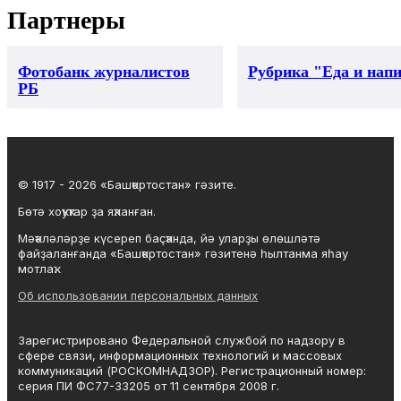
Партнеры
Фотобанк журналистов
Рубрика "Еда и нап
РБ
© 1917 - 2026 «Башҡортостан» гәзите.
Бөтә хоҡуҡтар ҙа яҡланған.
Мәҡәләләрҙе күсереп баҫҡанда, йә уларҙы өлөшләтә
файҙаланғанда «Башҡортостан» гәзитенә һылтанма яһау
мотлаҡ.
Об использовании персональных данных
Зарегистрировано Федеральной службой по надзору в
сфере связи, информационных технологий и массовых
коммуникаций (РОСКОМНАДЗОР). Регистрационный номер:
серия ПИ ФС77-33205 от 11 сентября 2008 г.