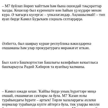
– М7 буйлап йөрөп ҡайттым һәм бына ошондай тәьҫораттар
ҡалды. Кешеләр был күренеште көн һайын үҙ күҙҙәре менән
күрә. Ә ҡағыҙға күсергәс – үпкәләгәндәр. Аңлашылмай! – тип
яуап бирҙе Камил Буҙыҡаев социаль селтәрҙәрҙә.
Әлбиттә, был шаярыу күрше республика вәкилдәренә
оҡшаманы һәм улар прокуратураға мөрәжәғәт иткән.
Был хәлгә Башҡортостан Башлығы вазифаһын ваҡытлыса
башҡарыусы Радий Хәбиров та яуапһыҙ ҡалманы.
– Камил ижади кеше. Ҡайһы берҙә уның һүрәттәре миңә
оҡшай, оҡшамаған саҡтары ла була. М7 Ҡазан юлы
тураһындағы һүрәте – артыҡ! Төрлө ҡалаларҙағы әхлаҡи
нормалар тураһында күпте әйтергә була, тик уларҙы милли