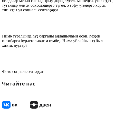
билдәләр менән сағылдырыу дөрөҫ түгел. Минеңсә, уға беҙҙең
туғандар менән бәхәсләшергә түгел, ә ғәфү үтенергә кәрәк, –
тип яҙҙы ул социаль селтәрҙәрҙә.
Нимә тураһында һүҙ барғаны аңлашылһын өсөн, һеҙҙең
иғтибарға һүрәтте тәҡдим итәбеҙ. Нимә уйлайһығыҙ был
хаҡта, дуҫтар?
Фото социаль селтәрҙән.
Читайте нас