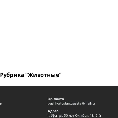
Рубрика "Животные"
Эл. почта
лы
bashkortostan.gazeta@mail.ru
Адрес
г. Уфа, ул. 50 лет Октября, 13, 5-й