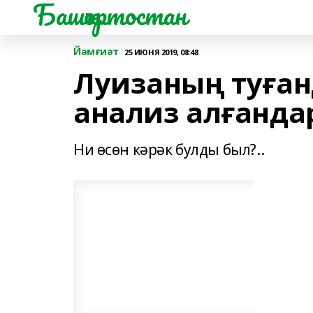
Башҡортостан
Йәмғиәт
25 ИЮНЯ 2019, 08:48
Луизаның туған
анализ алғандар
Ни өсөн кәрәк булды был?..