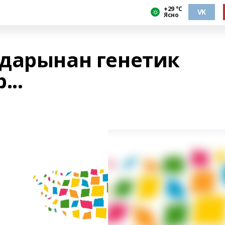
+29 °С
VK
Ясно
дарынан генетик
...