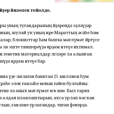
йҙер йәнлелек тойолдо.
ары уның туғандарының өйҙәрендә эҙләүҙәр
ының, шулай уҡ уның ире Мараттың әсәһе һәм
алар, блокноттар һәм башҡа мәғлүмәт йөрөтөүсе
ы ла эште тикшереүҙә ярҙам итеүе ихтимал.
генетик материалдар өлгөләре ла алынған.
өүҙә ярҙам итеүе бар.
ллина үҙе эшләгән банктан 25 миллион һум
рәһе элек ғаиләһе менән ғәйеп булғайны.
генә лә аныҡ мәғлүмәт юҡ ине. Был тарих
лә алдан планлаштырып, аҡса урлап ҡасҡан
лып, ғаиләне урлағандар, тигән фекерҙә.