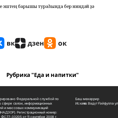
е эштең барышы тураһында бер ниндәй ҙә
Рубрика "Еда и напитки"
рировано Федеральной службой по
Баш мөхәррир
в сфере связи, информационных
Исхаҡов Вәдүт Ғәйфулла у
ий и массовых коммуникаций
НАДЗОР). Регистрационный номер:
 ФС77-33205 от 11 сентября 2008 г.