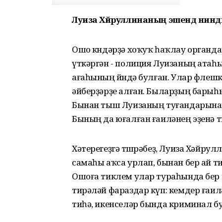
Луиза Хәйруллинаның эшендә ниндә
Ошо көндәрҙә хоҡуҡ һаҡлау органд
үткәргән - полиция Луизаның атаһ
ағаһының өйөндә булған. Улар флешк
әйберҙәрҙе алған. Быларҙың барыһ
Бынан тыш Луизаның туғандарынан 
Бының да юғалған ғаиләнең эҙенә төш
Хәтерегеҙгә төшөрәбеҙ, Луиза Хәйру
самаһы аҡса урлап, бынан бер ай ти
Ошоға тиклем улар тураһында бер 
тирәләй фараздар күп: кемдер ғаи
тиһә, икенселәр бында криминал бу