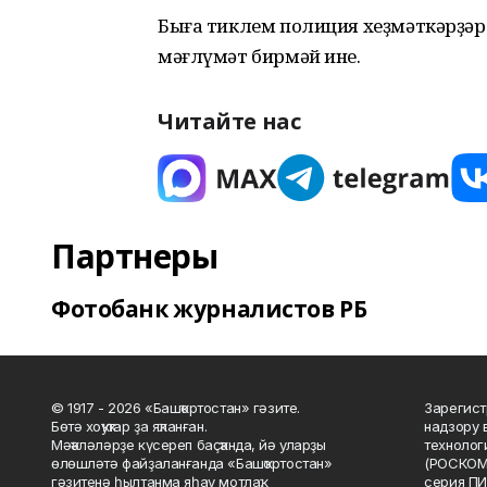
Быға тиклем полиция хеҙмәткәрҙәр
мәғлүмәт бирмәй ине.
Читайте нас
Партнеры
Фотобанк журналистов РБ
© 1917 - 2026 «Башҡортостан» гәзите.
Зарегист
Бөтә хоҡуҡтар ҙа яҡланған.
надзору 
Мәҡәләләрҙе күсереп баҫҡанда, йә уларҙы
технолог
өлөшләтә файҙаланғанда «Башҡортостан»
(РОСКОМ
гәзитенә һылтанма яһау мотлаҡ.
серия ПИ