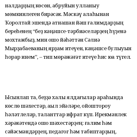
налдарҙың көсөн, абруйын ҡулла­ныу
мөмкинлеген бирәсәк. Мәскәү ҡа­лаһынан
Ҡоролтай эшендә ҡатнашҡан йәш ғалимдарҙың
береһенең “беҙ кәңәшсе-тәрбиәсе­ләрҙең һүҙенә
мохтажбыҙ, мин ошо йәһәттән Сәлиә
Мырҙабаеваның ярҙам итеүен, кәңәшсе булыуын
һорар инем”, – тип мөрәжәғәт итеүе һис юҡҡа түгел.
Ысынлап та, беҙҙә хаҡлы ялдағылар араһында
көслө шәхестәр, аҡыл эйәләре, ойоштороу
һәләтлеләр, таланттар ифрат күп. Ирекмәнлек
хәрәкәтендә ошо шәхестәрҙең: ғалим һәм
сәйәсмәндәрҙең, педагог һәм табиптарҙың,