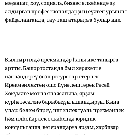
мәҙәниәт, хоҡуҡ, социаль, бизнес өлкәһендә эҙ
ҡалдырған профессионалдарҙың ҡеүәтен урынлы
файҙаланғанда, тау-таш аҡтарырға булыр ине.
Былтыр илдә ирекмәндәр һаны ике тапҡырға
артты. Башҡортостанда был хәрәкәтте
йәнләндереү өсөн ресурстар етерлек.
Ирекмәнлектең ошо йүнә­леш­тәрен Рәсәй
Хөкүмәте мотлаҡ яҡлаяса­ғына, ярҙам
күрһәтәсәгенә барыбыҙҙы ышандырҙы. Бына
улар: белем биреү, интеллектуаль ирекмәнлек
һәм илһө­йәрлек өлкәһендә юридик
консультация, ветерандарға ярҙам, хәрбиҙәр