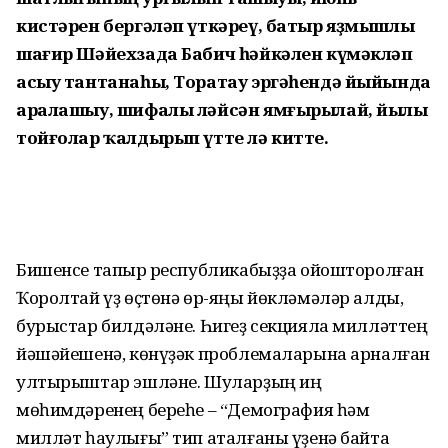
кистәрен бергәләп үткәреү, батыр яҙмышлы
шағир Шәйехзада Бабич һәйкәлен күмәкләп
асыу тантанаһы, Торатау эргәһендә йыйында
аралашыу, шифалы ләйсән ямғырылай, йылы
тойғолар ҡалдырып үтте лә китте.
Бишенсе тапҡыр республикабыҙҙа ойошторолған
Ҡоролтай үҙ өҫтөнә өр-яңы йөкләмәләр алды,
бурыстар билдә­ләне. Һигеҙ секцияла милләттең
йәшә­йе­шенә, көнүҙәк проблемаларына арнал­ған
ултырыштар эшләне. Шулар­ҙың иң
мөһимдәренең береһе – “Демография һәм
милләт һаулығы” тип аталғаны үҙенә байтаҡ