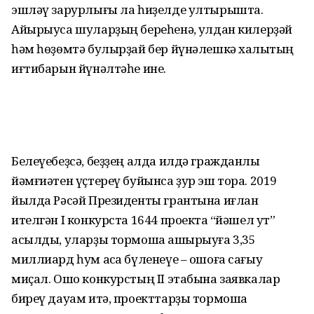
эшләү зарурлығы ла һиҙелде ултырышта.
Айырыуса шуларҙың береһенә, ҡулдан килерҙәй
һәм һөҙөмтә булырҙай бер йүнәлешкә халыҡтың
иғтибарын йүнәлтәһе ине.
Белеүебеҙсә, беҙҙең алда илдә гражданлыҡ
йәмғиәтен үҫтереү буйынса ҙур эш тора. 2019
йылда Рәсәй Президенты грантына иғлан
ителгән I конкурста 1644 проектҡа “йәшел ут”
асылды, уларҙы тормошҡа ашырыуға 3,35
миллиард һум аҡса бүленеүе – ошоға сағыу
миҫал. Ошо конкурстың II этабына заявкалар
биреү дауам итә, проекттарҙы тормошҡа