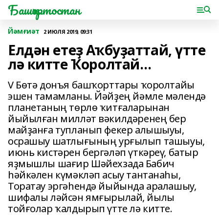
Башҡортостан
Йәмғиәт
2 ИЮЛЯ 2019, 09:31
Елдән етеҙ Аҡбуҙаттай, үтте
лә китте Ҡоролтай…
V Бөтә донъя башҡорттары ҡоролтайы
эшен тамамланы. Йәйҙең йәмле мәлендә
планетаның төрлө ҡитғаларынан
йыйылған милләт вәкилдәренең бер
майҙанға тупланып фекер алышыуы,
осрашыу шатлығының урғылып ташыуы,
июнь кистәрен бергәләп үткәреү, батыр
яҙмышлы шағир Шәйехзада Бабич
һәйкәлен күмәкләп асыу тантанаһы,
Торатау эргәһендә йыйында аралашыу,
шифалы ләйсән ямғырылай, йылы
тойғолар ҡалдырып үтте лә китте.