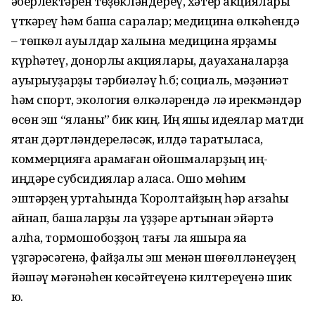
ҡәберлектәрен төҙөкләндереү, хәтер акциялары
үткәреү һәм башҡа саралар; медицина өлкәһендә
– төпкөл ауылдар халҡына медицина ярҙамы
күрһәтеү, донорлыҡ акциялары, дауаханаларҙа
ауырыуҙарҙы тәрбиәләү һ.б; социаль, мәҙәниәт
һәм спорт, экология өлкә­ләрендә лә ирекмәндәр
өсөн эш “яланы” бик киң. Иң яҡшы идеялар матди
яҡтан дәртләндереләсәк, илдә тара­тыласаҡ,
коммерцияға ҡарамаған ойошмаларҙың иң-
иңдәре субсидиялар аласаҡ. Ошо мөһим
эштәрҙең урта­һында Ҡоролтайҙың һәр ағзаһы
ҡайнап, башҡаларҙы ла үҙҙәре артынан эйәртә
алһа, тормошобоҙҙоң тағы ла яҡшыраҡ яҡҡа
үҙгәрәсәгенә, файҙалы эш менән шөғөлләнеүҙең
йәшәү мәғәнәһен көсәйтеүенә килтереүенә шик
юҡ.