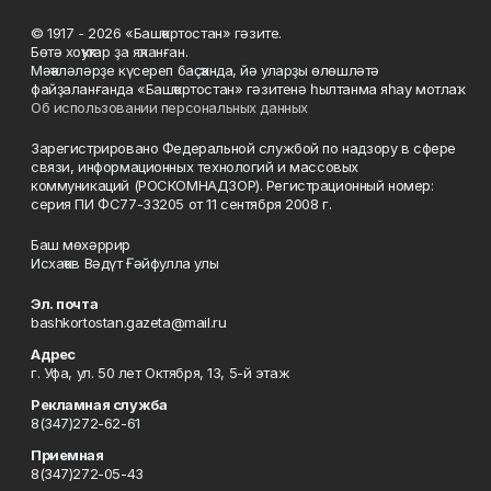
© 1917 - 2026 «Башҡортостан» гәзите.
Бөтә хоҡуҡтар ҙа яҡланған.
Мәҡәләләрҙе күсереп баҫҡанда, йә уларҙы өлөшләтә
файҙаланғанда «Башҡортостан» гәзитенә һылтанма яһау мотлаҡ.
Об использовании персональных данных
Зарегистрировано Федеральной службой по надзору в сфере
связи, информационных технологий и массовых
коммуникаций (РОСКОМНАДЗОР). Регистрационный номер:
серия ПИ ФС77-33205 от 11 сентября 2008 г.
Баш мөхәррир
Исхаҡов Вәдүт Ғәйфулла улы
Эл. почта
bashkortostan.gazeta@mail.ru
Адрес
г. Уфа, ул. 50 лет Октября, 13, 5-й этаж
Рекламная служба
8(347)272-62-61
Приемная
8(347)272-05-43