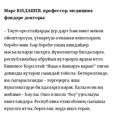
Марс ЮЛДАШЕВ, профессор, медицина
фәндәре докторы:
– Тәүге ҡоролтайҙарҙы ҙур дәрт һәм өмөт менән
ойоштороуҙа, үткәреүҙә ҡатнашҡан кешеләрҙең
береһе мин. Һәр береһе уның нин­дәйҙер
мәсьәләләрҙе сисергә, йүнә­лештәр билдәләргә,
республикабыҙ абруйын күтәрергә ярҙам итте.
Бишенсе Ҡоролтай “Яңыса йәшәргә кәрәк!” тигән
девизды күтәреп сыҡҡандай тойола. Бөтөрөлгәнде,
юҡҡа сығарылғанды – тергеҙергә, яңы
йүнәлештәрҙе билдәләргә кә­рәк. Халыҡ өсөн иң
мөһиме – һаулыҡ. Ошо өлкәлә “боҙ” ҡуҙғалыуы
өмөт­ләндерә. Республика етәксеһенең сығышы
күңелгә ятты, бергәләп, иңде иңгә терәп,