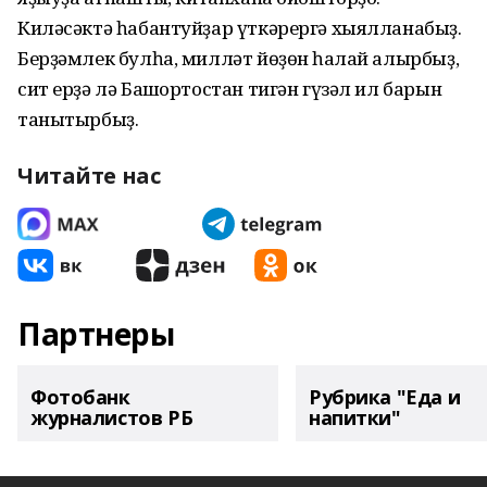
Киләсәктә һабантуйҙар үткәрергә хыялланабыҙ.
Берҙәмлек булһа, милләт йөҙөн һаҡлай алырбыҙ,
сит ерҙә лә Башҡортостан тигән гүзәл ил барын
танытырбыҙ.
Читайте нас
Партнеры
Фотобанк
Рубрика "Еда и
журналистов РБ
напитки"