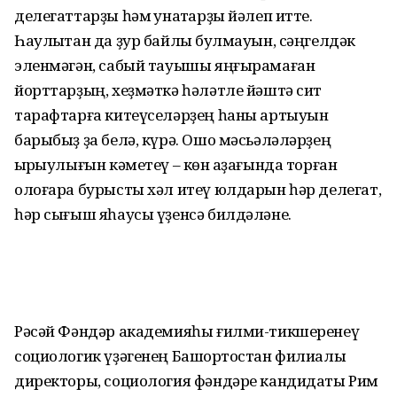
делегаттарҙы һәм ҡунаҡтарҙы йәлеп итте.
Һаулыҡтан да ҙур байлыҡ булмауын, сәңгелдәк
эленмәгән, сабый тауышы яңғырамаған
йорттарҙың, хеҙмәткә һәләтле йәштә сит
тарафтарға китеүселәрҙең һаны артыуын
барыбыҙ ҙа белә, күрә. Ошо мәсьәләләрҙең
ҡырҡыулығын кәметеү – көн ҡаҙағында торған
олоғара бурысты хәл итеү юлдарын һәр делегат,
һәр сығыш яһаусы үҙенсә билдәләне.
Рәсәй Фәндәр академияһы ғилми-тикшеренеү
социологик үҙәгенең Башҡортостан филиалы
директоры, социология фәндәре кандидаты Рим