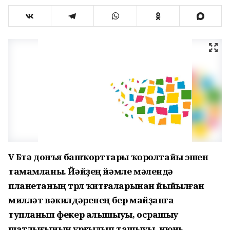
V Бөтә донъя башҡорттары ҡоролтайы эшен
тамамланы. Йәйҙең йәмле мәлендә
планетаның төрлө ҡитғаларынан йыйылған
милләт вәкилдәренең бер майҙанға
тупланып фекер алышыуы, осрашыу
шатлығының урғылып ташыуы, июнь