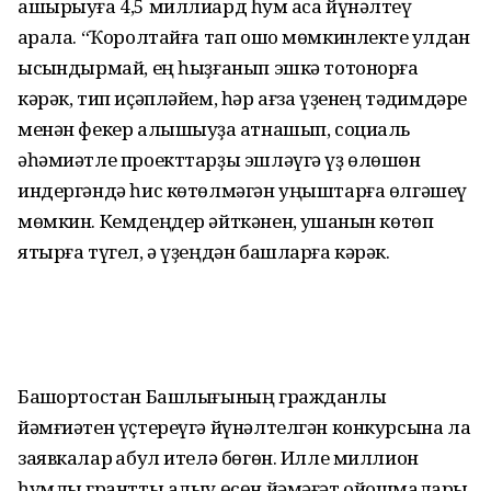
ашырыуға 4,5 миллиард һум аҡса йүнәлтеү
ҡарала. “Ҡоролтайға тап ошо мөмкинлекте ҡулдан
ысҡындырмай, ең һыҙғанып эшкә тотонорға
кәрәк, тип иҫәпләйем, һәр ағза үҙенең тәҡдимдәре
менән фекер алышыуҙа ҡатнашып, социаль
әһәмиәтле проекттарҙы эшләүгә үҙ өлөшөн
индергәндә һис көтөлмәгән уңыштарға өлгәшеү
мөмкин. Кемдеңдер әйткәнен, ҡушҡанын көтөп
ятырға түгел, ә үҙеңдән башларға кәрәк.
Башҡортостан Башлығының граж­данлыҡ
йәмғиәтен үҫтереүгә йүнәлтел­гән конкурсына ла
заявкалар ҡабул ите­лә бөгөн. Илле миллион
һумлыҡ грантты алыу өсөн йәмәғәт ойошмалары