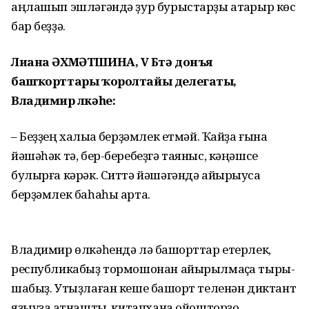
аңлашып эшлә­гәндә ҙур бурыстарҙы атҡарыр көс
бар беҙҙә.
Лиана ӘХМӘТШИНА, V Бөтә донъя
башҡорттары ҡоролтайы делегаты,
Владимир өлкәһе:
– Беҙҙең халыҡҡа берҙәмлек етмәй. Ҡайҙа ғына
йәшәһәк тә, бер-беребеҙгә таяныс, кәңәшсе
булырға кәрәк. Ситтә йәшәгәндә айырыуса
берҙәмлек баһаһы арта.
Владимир өлкәһендә лә баш­ҡорттар етерлек,
республикабыҙ тормошонан айырылмаҫҡа тыры­
шабыҙ. Утыҙлаған кеше башҡорт те­ленән диктант
яҙыуҙа ҡат­наштыҡ, китапхана ойошторҙоҡ.