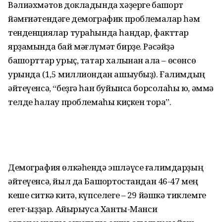
Вәлиәхмәтов докладында хәҙерге башҡорт
йәмғиәтендәге демографик проблемалар һәм
тенденциялар тураһында һандар, факттар
ярҙамында бай мәғлүмәт бирҙе. Рәсәйҙә
башҡорттар урыҫ, татар халҡынан ҡала – өсөнсө
урында (1,5 миллиондан ашыубыҙ). Ғалимдың
әйтеүенсә, “беҙгә һан буйынса борсолаһы юҡ, әммә
телде һаҡлау проблемаһы киҫкен тора”.
Демография өлкәһендә эшләүсе ғалимдарҙың
әйтеүенсә, йыл да Башҡортостандан 46-47 мең
кеше ситкә китә, күпселеге – 29 йәшкә тиклемге
егет-ҡыҙҙар. Айырыуса Ханты-Манси