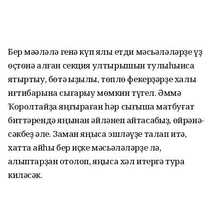
Бер мәҡәләлә генә күп яҡлы етди мәсьәләләрҙе үҙ
өҫтөнә алған секция ултырышын тулыһынса
яҡтыртыу, бөтә ҡыҙыҡлы, төплө фекерҙәрҙе халыҡ
иғтибарына сығарыу мөмкин түгел. Әммә
Ҡоролтайҙа яңғыраған һәр сығышҡа матбуғат
биттәрендә яңы­нан әйләнеп ҡайтасаҡбыҙ, өйрә­нә­
сәкбеҙ әле. Заман яңыса эшләүҙе талап итә,
хатта ҡайһы бер иҫке мәсьәләләрҙе лә,
ҡалыптарҙан ҡотолоп, яңыса хәл итергә тура
киләсәк.