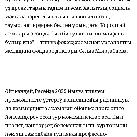
үҙ проекттарын тәҡдим итәсәк. Халыҡтың социаль
мәсьәләләрен, тын алышын яҡшы тойған,
“ауыртҡан” ерҙә­рен белгән урындағы Ҡоролтай
ағза­лары өсөн дә был бик ҡулайлы эш май­­ҙаны
булыр ине”, – тип үҙ фекерҙәре менән уртаҡлашты
медицина фәндәре докторы Сәлиә Мырҙабаева.
Әйткәндәй, Рәсәйҙә 2025 йылға тиклем
ирекмәнлекте үҫтереү концеп­ция­һы раҫланыуы
ла коммерцияға ҡара­маған ойошмаларға эште
йәнләндереү өсөн ҙур мөмкинлектәр аса. Был
проект, йәштәрҙең белеменән тыш, ҙур тормош
һәм эш тәжрибәһе туплаған профес­сио­