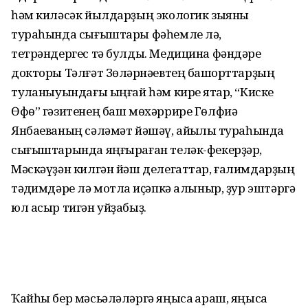
һәм киләсәк йылдарҙың экологик зыяны
тураһында сығыштары фәһемле лә,
тетрәндергес тә булды. Медицина фәндәре
докторы Тәлғәт Зөлҡәрнәевтең башҡорттарҙың
туҡланыуындағы ыңғай һәм кире яҡтар, “Киске
Өфө” гәзитенең баш мөхәррире Гөлфиә
Янбаеваның сәләмәт йәшәү, айыҡлыҡ тураһында
сығыштарында яңғыраған теләк-фекерҙәр,
Мәскәүҙән килгән йәш делегаттар, ғалимдарҙың
тәҡдимдәре лә мотлаҡ иҫәпкә алыныр, ҙур эштәргә
юл асыр тигән уйҙабыҙ.
Ҡайһы бер мәсьәләләргә яңыса ҡараш, яңыса