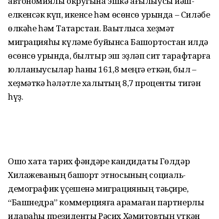
автономиялы округына эшкә ағылыусы йәш-
елкенсәк күп, икенсе һәм өсөнсө урында – Силәбе
өлкәһе һәм Татарстан. Ваҡытлыса хеҙмәт
миграцияһы күләме буйынса Башҡортостан илдә
өсөнсө урында, былтыр эш эҙләп сит тарафтарға
юлланыусылар һаны 161,8 меңгә еткән, был –
хеҙмәткә һәләтле халыҡтың 8,7 проценты тигән
һүҙ.
Ошо хаҡта тарих фәндәре кандидаты Гөлдәр
Хилажеваның башҡорт этносының социаль-
демографик үҫешенә миграцияның тәьҫире,
“Башнедра” коммерцияға ҡарамаған партнерлыҡ
идараһы президенты Рәсих Хәмитовтың үткән