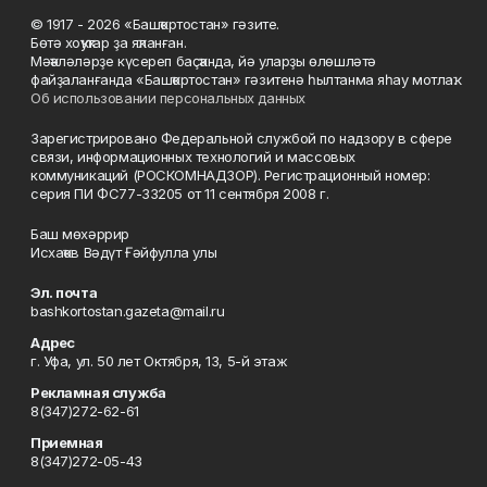
© 1917 - 2026 «Башҡортостан» гәзите.
Бөтә хоҡуҡтар ҙа яҡланған.
Мәҡәләләрҙе күсереп баҫҡанда, йә уларҙы өлөшләтә
файҙаланғанда «Башҡортостан» гәзитенә һылтанма яһау мотлаҡ.
Об использовании персональных данных
Зарегистрировано Федеральной службой по надзору в сфере
связи, информационных технологий и массовых
коммуникаций (РОСКОМНАДЗОР). Регистрационный номер:
серия ПИ ФС77-33205 от 11 сентября 2008 г.
Баш мөхәррир
Исхаҡов Вәдүт Ғәйфулла улы
Эл. почта
bashkortostan.gazeta@mail.ru
Адрес
г. Уфа, ул. 50 лет Октября, 13, 5-й этаж
Рекламная служба
8(347)272-62-61
Приемная
8(347)272-05-43