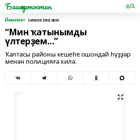
Башҡортостан
Йәмғиәт
3 ИЮЛЯ 2019, 08:55
“Мин ҡатынымды
үлтерҙем...”
Ҡалтасы районы кешеһе ошондай һүҙҙәр
менән полицияға килә.