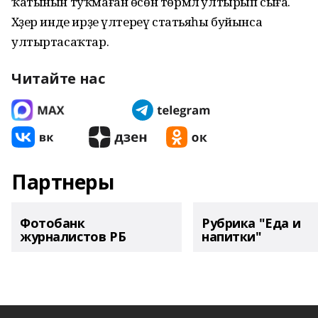
ҡатынын туҡмаған өсөн төрмәлә ултырып сыға.
Хәҙер инде ирҙе үлтереү статьяһы буйынса
ултыртасаҡтар.
Читайте нас
Партнеры
Фотобанк
Рубрика "Еда и
журналистов РБ
напитки"