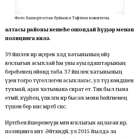
Фото: Башҡортостан буйынса Тәфтиш комитеты.
Ҡалтасы районы кешеһе ошондай һүҙҙәр менән
полицияға килә.
39 йәшлек ир иҫерек хәлдә ҡатынының өйҙә
юҡлығын асыҡлай һәм уны ауылдаштарының
береһенең өйөндә таба. 37 йәшлек ҡатынының
үҙенә тоғро түгеллеген асыҡлағас, ул тәүҙә көндәшен
туҡмай, аҙаҡ ҡатынына сират етә. Тик был ғына
етмәй, күрәһең, үпкәләгән ир бысаҡ менән һөйгәненең
түшенә бер нисә мәртәбә сәнсә.
Иртәгәһенә йәшеренеүҙән мәғәнә юҡлығын аңлаған ир,
полицияға китә. Әйткәндәй, ул 2015 йылда ла