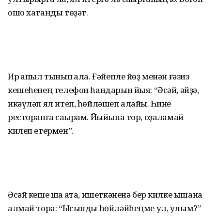
ошо хатаңды төҙәт.
Ир ҡапыл тынып ҡала. Ғәйепле йөҙ менән ғәзиз
кешеһенең телефон һандарын йыя: “Әсәй, әйҙә,
икәүләп ял итеп, һөйләшеп алайыҡ. Һине
ресторанға саҡырам. Йыйына тор, оҙаҡламай
килеп етермен”.
Әсәй кеше шаҡ ҡата, ишеткәненә бер килке ышана
алмай тора: “Ысынды һөйләйһеңме ул, улым?”