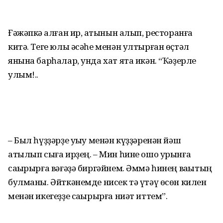
Ғәжәпкә ҡалған ир, ҡатынын алып, ресторанға
китә. Теге юлы әсәһе менән ултырған өҫтәл
янына барһалар, унда хат ята икән. “Ҡәҙерле
улым!..
– Был һүҙҙәрҙе уҡыу менән күҙҙәренән йәш
атылып сыға ирҙең. – Мин һине ошо урынға
саҡырырға вәғәҙә биргәйнем. Әммә һинең ваҡытың
булманы. Әйткәнемде нисек тә үтәү өсөн килен
менән икегеҙҙе саҡырырға ниәт иттем”.