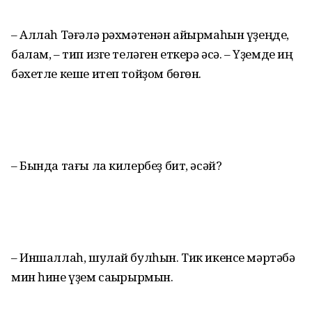
– Аллаһ Тәғәлә рәхмәтенән айырмаһын үҙеңде,
балам, – тип изге теләген еткерә әсә. – Үҙемде иң
бәхетле кеше итеп тойҙом бөгөн.
– Бында тағы ла килербеҙ бит, әсәй?
– Иншаллаһ, шулай булһын. Тик икенсе мәртәбә
мин һине үҙем саҡырырмын.