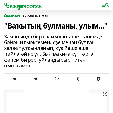
Башҡортостан
Йәмғиәт
8 ИЮЛЯ 2019, 07:58
"Ваҡытың булманы, улым..."
Заманында бер ғалимдан ишеткәнемде
бәйән итмәксемен. Үҙе менән булған
хәлде тулҡынланып, күҙ йәше аша
һөйләгәйне ул. Был ваҡиға күптәргә
фәһем бирер, уйландырыр тигән
өмөттәмен.