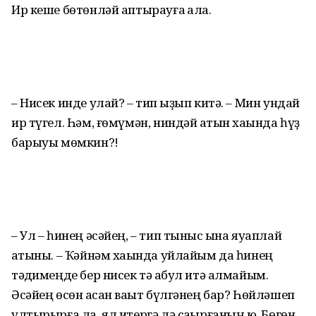
Ир кеше бөтөнләй аптырауға ҡала.
– Нисек инде улай? – тип ҡыҙып китә. – Мин ундай
ир түгел. Һәм, ғөмүмән, ниндәй ҡатын хаҡында һүҙ
барыуы мөмкин?!
– Ул – һинең әсәйең, – тип тыныс ҡына яуаплай
ҡатыны. – Ҡәйнәм хаҡында уйлайым да һинең
тәҡдимеңде бер нисек тә ҡабул итә алмайым.
Әсәйең өсөн ҡасан ваҡыт бүлгәнең бар? Һөйләшеп
ултырырға ла, ял итергә лә саҡырғаның юҡ. Бөгөн