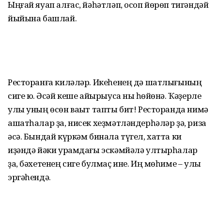
Ыңғай яуап алғас, йәһәтләп, осоп йөрөп тигәндәй
йыйына башлай.
Ресторанға киләләр. Икеһенең дә шатлығының
сиге юҡ. Әсәй кеше айырыуса ныҡ һөйөнә. Ҡәҙерле
улы уның өсөн ваҡыт тапты бит! Ресторанда нимә
ашатһалар ҙа, нисек хеҙмәтләндерһәләр ҙә, риза
әсә. Бындай күркәм бинала түгел, хатта ки
иҙәндә йәки урамдағы эскәмйәлә ултырһалар
ҙа, бәхетенең сиге булмаҫ ине. Иң мөһиме – улы
эргәһендә.