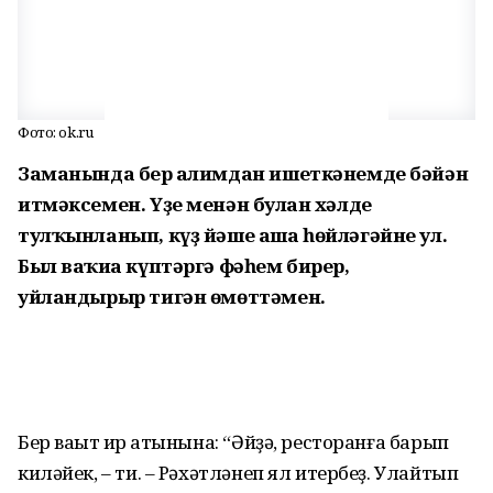
Фото: ok.ru
Заманында бер ғалимдан ишеткәнемде бәйән
итмәксемен. Үҙе менән булған хәлде
тулҡынланып, күҙ йәше аша һөйләгәйне ул.
Был ваҡиға күптәргә фәһем бирер,
уйландырыр тигән өмөттәмен.
Бер ваҡыт ир ҡатынына: “Әйҙә, ресторанға барып
киләйек, – ти. – Рәхәтләнеп ял итербеҙ. Улайтып