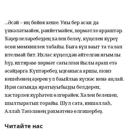
...Әсәй – иң бөйөк кеше. Уны бер ҡасан да
үпкәләтмәйек, рәнйетмәйек, хөрмәтле ҡәрҙәштәр.
Ҡәҙерлеләребеҙҙең хәлен белеү, күңелен күреү
өсөн мөмкинлек табайыҡ. Быға күп ваҡыт та талап
ителмәй бит. Ихлас күңелдән әйтелгән яғымлы
һүҙ, ихтирам-хөрмәт сағылған йылы ҡараш етә
әсәйҙәргә. Күптәребеҙ, ҡыҙғанысҡа ҡаршы, ғәзиз
кешеһенең ҡәҙерен ул баҡыйлыҡҡа күскәс кенә аңлай.
Иҫән сағында яратыуыбыҙҙы белдереп,
хәстәрлек күрһәтеп өлгөрәйек. Хәлен белешеп,
шылтыратып торайыҡ. Шул саҡта, иншаллаһ,
Аллаһ Тәғәләнең рәхмәтенә өлгәшербеҙ.
Читайте нас