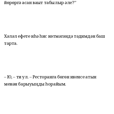
йөрөргә ҡасан ваҡыт табылыр әле?”
Хәләл ефете иһә һис көтмәгәндә тәҡдимдән баш
тарта.
– Юҡ, – ти ул. – Ресторанға бөгөн икенсе ҡатын
менән барыуыңды һорайым.