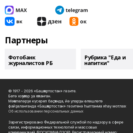
Партнеры
Фотобанк
Рубрика "Еда и
журналистов РБ
напитки"
© 1917 - 2026 «Башҡортостан» гәзите.
Бөтә хоҡуҡтар ҙа яҡланған.
Мәҡәләләрҙе күсереп баҫҡанда, йә уларҙы өлөшләтә
файҙаланғанда «Башҡортостан» гәзитенә һылтанма яһау мотлаҡ.
Об использовании персональных данных
Зарегистрировано Федеральной службой по надзору в сфере
связи, информационных технологий и массовых
коммуникаций (РОСКОМНАДЗОР). Регистрационный номер: