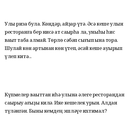
Улы риза була. Көндәр, айҙар үтә. Әсә кеше улын
ресторанға бер нисә ҡат саҡырһа ла, уныһы һис
ваҡыт таба алмай. Төрлө сәбәп сығып ҡына тора.
Шулай көн артынан көн үтеп, әсәй кеше ауырып
үлеп китә...
Күпмелер ваҡыттан иһә улына әлеге ресторандан
саҡырыу ҡағыҙы килә. Ике кешелек урын. Алдан
түләнгән. Быны кемдең эшләүе ихтимал?