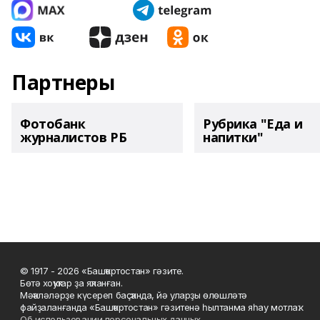
Партнеры
Фотобанк
Рубрика "Еда и
журналистов РБ
напитки"
© 1917 - 2026 «Башҡортостан» гәзите.
Бөтә хоҡуҡтар ҙа яҡланған.
Мәҡәләләрҙе күсереп баҫҡанда, йә уларҙы өлөшләтә
файҙаланғанда «Башҡортостан» гәзитенә һылтанма яһау мотлаҡ.
Об использовании персональных данных