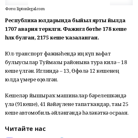
Фото: liptonlegal.com
Республика юлдарында быйыл ярты йылда
1707 авария теркәлгән. Фажиғәлә бөтәһе 178 кеше
һәләк булған, 2175 кеше ҡазаланған.
Юл-транспорт фажиғәһендә иң күп вафат
булыусылар Туймазы районына тура килә – 18
кеше үлгән. Иглиндә – 13, Өфөлә 12 кешенең
юлда ғүмере өҙөлгән.
Кешеләр йышыраҡ машиналар бәрелешкәндә
үлә (91кеше), 41 йәйәүлене тапатҡандар, тағы 25
кеше автомобиль әйләнгәндә һәләкәткә осраған.
Читайте нас