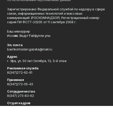
Зарегистрировано Федеральной службой по надзору в сфере
связи, информационных технологий и массовых
коммуникаций (РОСКОМНАДЗОР). Регистрационный номер:
серия ПИ ФС77-33205 от 11 сентября 2008 г.
Баш мөхәррир
Исхаҡов Вәдүт Ғәйфулла улы
Эл. почта
bashkortostan.gazeta@mail.ru
Адрес
г. Уфа, ул. 50 лет Октября, 13, 5-й этаж
Рекламная служба
8(347)272-62-61
Приемная
8(347)272-05-43
Сотрудничество
8(347) 273-83-92
Отдел кадров
8(347)272-05-43