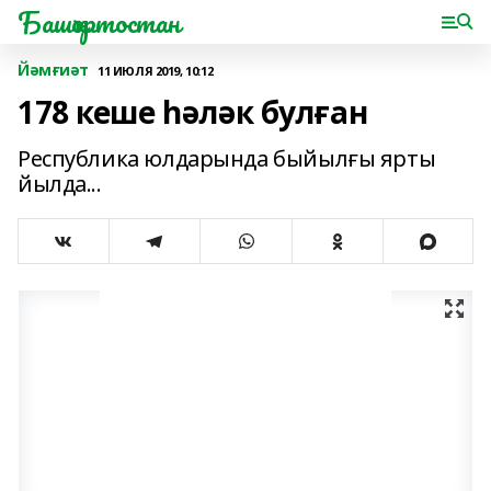
Башҡортостан
Йәмғиәт
11 ИЮЛЯ 2019, 10:12
178 кеше һәләк булған
Республика юлдарында быйылғы ярты
йылда...