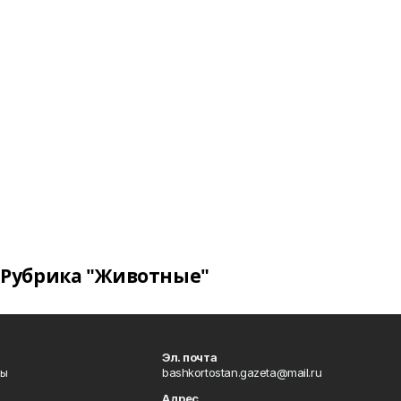
Рубрика "Животные"
Эл. почта
лы
bashkortostan.gazeta@mail.ru
Адрес