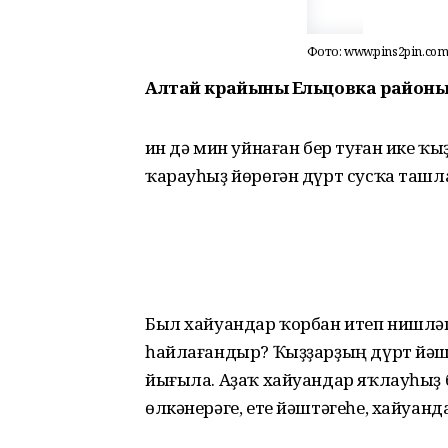
Фото: www.pins2pin.co
Алтай крайының Ельцовка районы 
Һин дә мин уйнаған бер туған ике
ҡарауһыҙ йөрөгән дүрт сусҡа ташл
Был хайуандар ҡорбан итеп нишлә
һайлағандыр? Ҡыҙҙарҙың дүрт йәшл
йығыла. Аҙаҡ хайуандар яҡлауһыҙ 
өлкәнерәге, ете йәштәгеһе, хайуанд