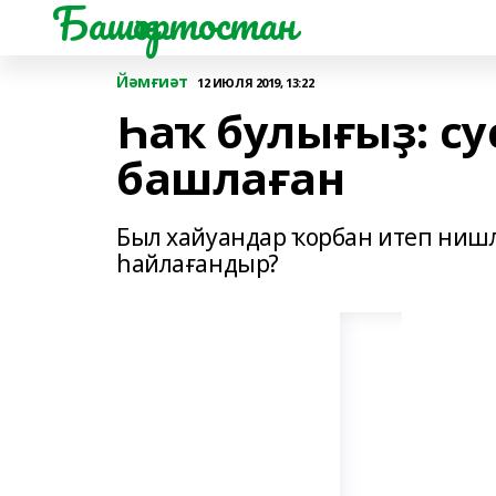
Башҡортостан
Йәмғиәт
12 ИЮЛЯ 2019, 13:22
Һаҡ булығыҙ: с
башлаған
Был хайуандар ҡорбан итеп ниш
һайлағандыр?