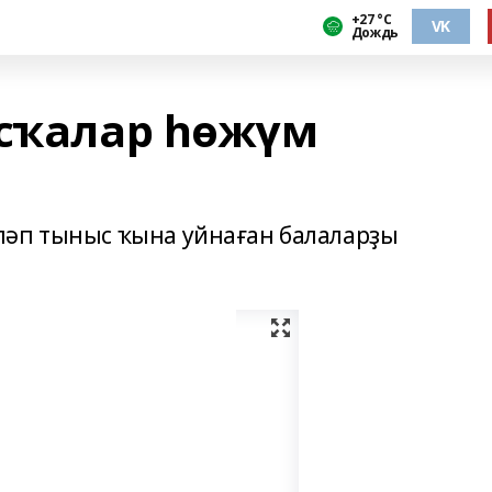
+27 °С
VK
Дождь
усҡалар һөжүм
ләп тыныс ҡына уйнаған балаларҙы