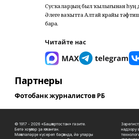
Сусҡаларҙың был ҡылығынан һуң д
Әлеге ваҡытта Алтай крайы тәфтиш
бара.
Читайте нас
Партнеры
Фотобанк журналистов РБ
© 1917 - 2026 «Башҡортостан» гәзите.
Зарегист
Бөтә хоҡуҡтар ҙа яҡланған.
надзору 
Мәҡәләләрҙе күсереп баҫҡанда, йә уларҙы
технолог