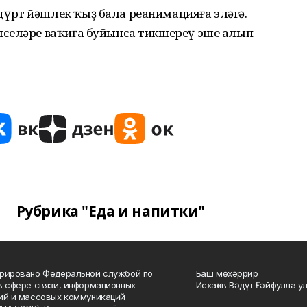
үрт йәшлек ҡыҙ бала реанимацияға эләгә.
селәре ваҡиға буйынса тикшереү эше алып
Рубрика "Еда и напитки"
рировано Федеральной службой по
Баш мөхәррир
в сфере связи, информационных
Исхаҡов Вәдүт Ғәйфулла у
ий и массовых коммуникаций