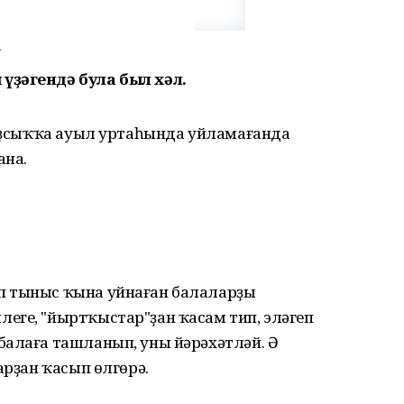
m
үҙәгендә була был хәл.
 ҡыҙсыҡҡа ауыл уртаһында уйламағанда
ана.
п тыныс ҡына уйнаған балаларҙы
еге, "йыртҡыстар"ҙан ҡасам тип, эләгеп
балаға ташланып, уны йәрәхәтләй. Ә
арҙан ҡасып өлгөрә.