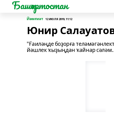
Башҡортостан
Йәмғиәт
12 ИЮЛЯ 2019, 11:12
Юнир Салауато
"Ғаиләңде боҙорға теләмәгәнлектә
йәшлек ҡыҙыңдан ҡайнар сәләм..