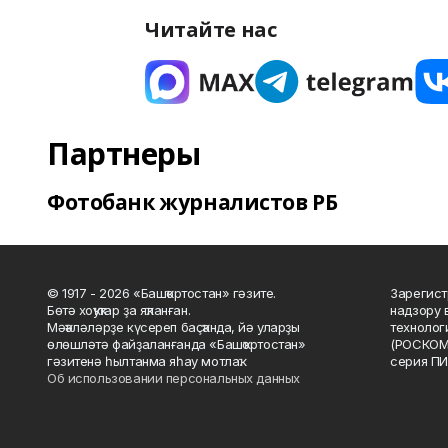
Читайте нас
Партнеры
Фотобанк журналистов РБ
© 1917 - 2026 «Башҡортостан» гәзите.
Зарегист
Бөтә хоҡуҡтар ҙа яҡланған.
надзору 
Мәҡәләләрҙе күсереп баҫҡанда, йә уларҙы
технолог
өлөшләтә файҙаланғанда «Башҡортостан»
(РОСКОМ
гәзитенә һылтанма яһау мотлаҡ.
серия ПИ
Об использовании персональных данных