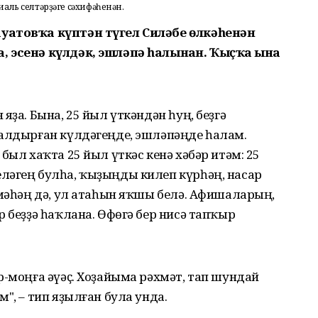
иаль селтәрҙәге сәхифәһенән.
уатовҡа күптән түгел Силәбе өлкәһенән
 эсенә күлдәк, эшләпә һалынған. Ҡыҫҡа ғына
яҙа. Бына, 25 йыл үткәндән һуң, беҙгә
ҡалдырған күлдәгеңде, эшләпәңде һалам.
был хаҡта 25 йыл үткәс кенә хәбәр итәм: 25
ләгең булһа, ҡыҙыңды килеп күрһәң, насар
рмәһәң дә, ул атаһын яҡшы белә. Афишаларың,
р беҙҙә һаҡлана. Өфөгә бер нисә тапҡыр
р-моңға әүәҫ. Хоҙайыма рәхмәт, тап шундай
", – тип яҙылған була унда.