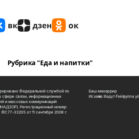
Рубрика "Еда и напитки"
рировано Федеральной службой по
Баш мөхәррир
в сфере связи, информационных
Исхаҡов Вәдүт Ғәйфулла у
ий и массовых коммуникаций
НАДЗОР). Регистрационный номер:
 ФС77-33205 от 11 сентября 2008 г.