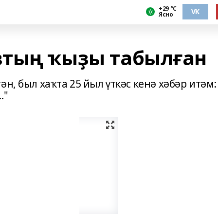
+29 °С
VK
Ясно
втың ҡыҙы табылған
н, был хаҡта 25 йыл үткәс кенә хәбәр итәм:
."