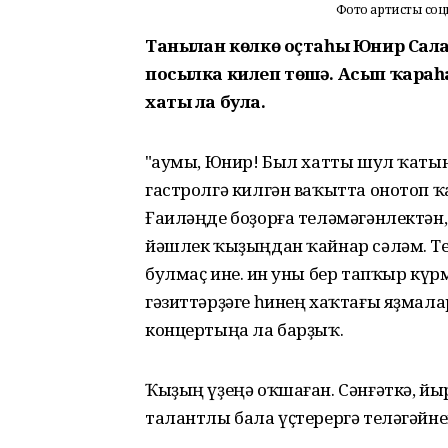
Фото артистың соц
Танылған көлкө оҫтаһы Юнир Сала
посылка килеп төшә. Асып ҡараһа,
хаты ла була.
"Һаумы, Юнир! Был хатты шул ҡатын 
гастролгә килгән ваҡытта онотоп 
Ғаиләңде боҙорға теләмәгәнлектән, 
йәшлек ҡыҙыңдан ҡайнар сәләм. Те
булмаҫ ине. Һин уны бер тапҡыр кү
гәзиттәрҙәге һинең хаҡтағы яҙмала
концертыңа ла барҙыҡ.
Ҡыҙың үҙеңә оҡшаған. Сәнғәткә, йы
талантлы бала үҫтерергә теләгәйнем