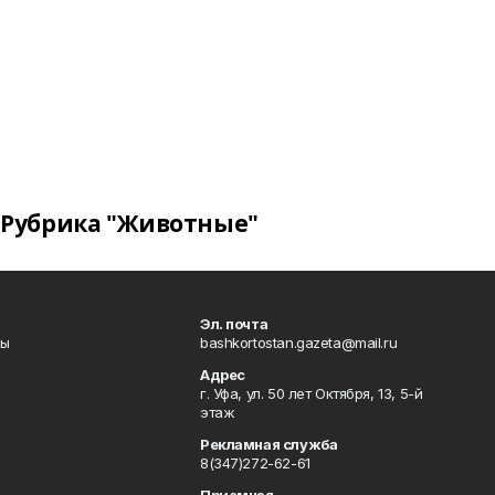
Рубрика "Животные"
Эл. почта
лы
bashkortostan.gazeta@mail.ru
Адрес
г. Уфа, ул. 50 лет Октября, 13, 5-й
этаж
Рекламная служба
8(347)272-62-61