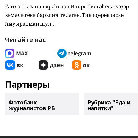
Ғаилә Шаҡша тирәһенән Инорс биҫтәһенә ҡәҙәр
кәмәлә генә барырға теләгән. Тик иҫеректәрҙе
һыу яратмай шул…
Читайте нас
Партнеры
Фотобанк
Рубрика "Еда и
журналистов РБ
напитки"