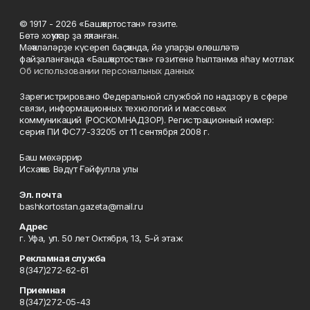
© 1917 - 2026 «Башҡортостан» гәзите.
Бөтә хоҡуҡтар ҙа яҡланған.
Мәҡәләләрҙе күсереп баҫҡанда, йә уларҙы өлөшләтә
файҙаланғанда «Башҡортостан» гәзитенә һылтанма яһау мотлаҡ.
Об использовании персональных данных
Зарегистрировано Федеральной службой по надзору в сфере
связи, информационных технологий и массовых
коммуникаций (РОСКОМНАДЗОР). Регистрационный номер:
серия ПИ ФС77-33205 от 11 сентября 2008 г.
Баш мөхәррир
Исхаҡов Вәдүт Ғәйфулла улы
Эл. почта
bashkortostan.gazeta@mail.ru
Адрес
г. Уфа, ул. 50 лет Октября, 13, 5-й этаж
Рекламная служба
8(347)272-62-61
Приемная
8(347)272-05-43