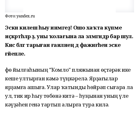
Фото: yandex.ru
Эскән килеш һыу инмәгеҙ! Ошо хаҡта күпме
иҫкәртһәләр ҙә, уны ҡолағына ла элмәгәндәр бар шул.
Кисә бәләгә тарыған ғаиләнең дә фажиғәһенә эске
ғәйепле.
Өфө йылғаһының "Ҡомло" пляжынан өҫтәрәк ике
кеше ултырған кәмә түңкәрелә. Ярҙағылар
ярҙамға ашыға. Улар ҡатынды һөйрәп сығара ла
ул, тик ир һыу төбөнә китә – һуңынан уның үле
кәүҙәһен генә тартып алырға тура килә.