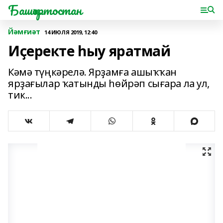
Башҡортостан
Йәмғиәт
14 ИЮЛЯ 2019, 12:40
Иҫеректе һыу яратмай
Кәмә түңкәрелә. Ярҙамға ашыҡҡан
ярҙағылар ҡатынды һөйрәп сығара ла ул,
тик...