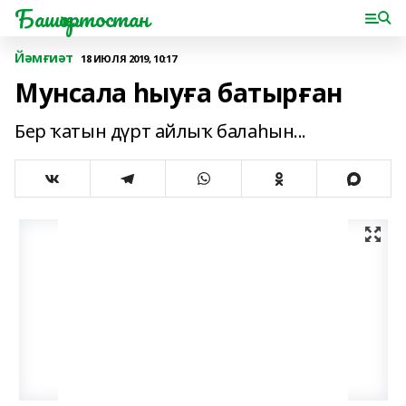
Башҡортостан
Йәмғиәт
18 ИЮЛЯ 2019, 10:17
Мунсала һыуға батырған
Бер ҡатын дүрт айлыҡ балаһын...