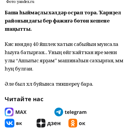
Фото: yandex.ru
Башҡа һыймаҫлыҡ хәлдәр осрап тора. Ҡариҙел
районындағы бер фажиғә бөтөн кешене
шаңҡытты.
Кисә көндөҙ 40 йәшлек ҡатын сабыйын мунсала
һыуға батырған... Уның өйгә ҡайтҡан ире менән
улы “Ашығыс ярҙам” машинаһын саҡырған, әммә
һуң булған.
Әле был хәл буйынса тикшереү бара.
Читайте нас