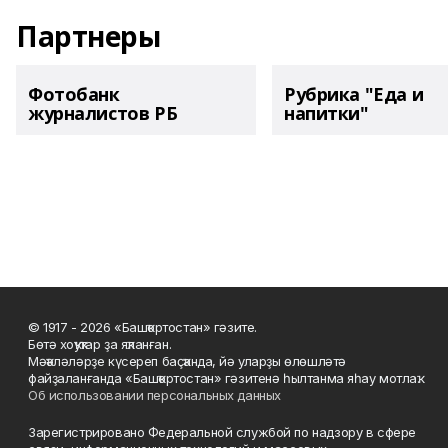
Партнеры
Фотобанк
Рубрика "Еда и
журналистов РБ
напитки"
© 1917 - 2026 «Башҡортостан» гәзите.
Бөтә хоҡуҡтар ҙа яҡланған.
Мәҡәләләрҙе күсереп баҫҡанда, йә уларҙы өлөшләтә
файҙаланғанда «Башҡортостан» гәзитенә һылтанма яһау мотлаҡ.
Об использовании персональных данных
Зарегистрировано Федеральной службой по надзору в сфере