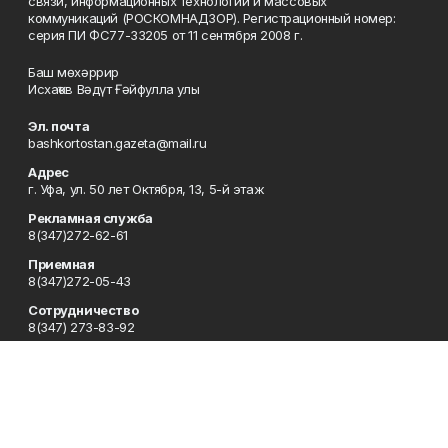
связи, информационных технологий и массовых
коммуникаций (РОСКОМНАДЗОР). Регистрационный номер:
серия ПИ ФС77-33205 от 11 сентября 2008 г.
Баш мөхәррир
Исхаҡов Вәдүт Ғәйфулла улы
Эл. почта
bashkortostan.gazeta@mail.ru
Адрес
г. Уфа, ул. 50 лет Октября, 13, 5-й этаж
Рекламная служба
8(347)272-62-61
Приемная
8(347)272-05-43
Сотрудничество
8(347) 273-83-92
Отдел кадров
8(347)272-05-43