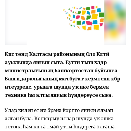
Кисә төндә Ҡалтасы районының Оло Кәлтәй
ауылында янғын сыға. Ғәҙәттән тыш хәлдәр
министрлығының Башҡортостан буйынса
Баш идаралығының матбуғат хеҙмәтенән хәбәр
итеүҙәренсә, урынға шунда уҡ ике берәмек
техника һәм алты янғын һүндереүсе сыға.
Улар килеп етеүгә бүрәнә йортто янғын ялмап
алған була. Ҡотҡарыусылар шунда уҡ эшкә
тотона һәм күп тә үтмәй утты һүндереүгә өлгәшә.