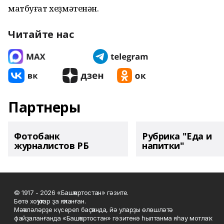
матбуғат хеҙмәтенән.
Читайте нас
Партнеры
Фотобанк
Рубрика "Еда и
журналистов РБ
напитки"
© 1917 - 2026 «Башҡортостан» гәзите.
Бөтә хоҡуҡтар ҙа яҡланған.
Мәҡәләләрҙе күсереп баҫҡанда, йә уларҙы өлөшләтә
файҙаланғанда «Башҡортостан» гәзитенә һылтанма яһау мотлаҡ.