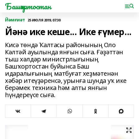
Башҡортостан
Йәмғиәт
25 ИЮЛЯ 2019, 07:30
Йәнә ике кеше... Ике ғүмер...
Кисә төндә Ҡалтасы районының Оло
Кәлтәй ауылында янғын сыға. Ғәҙәттән
тыш хәлдәр министрлығының
Башҡортостан буйынса Баш
идаралығының матбуғат хеҙмәтенән
хәбәр итеүҙәренсә, урынға шунда уҡ ике
берәмек техника һәм алты янғын
һүндереүсе сыға.