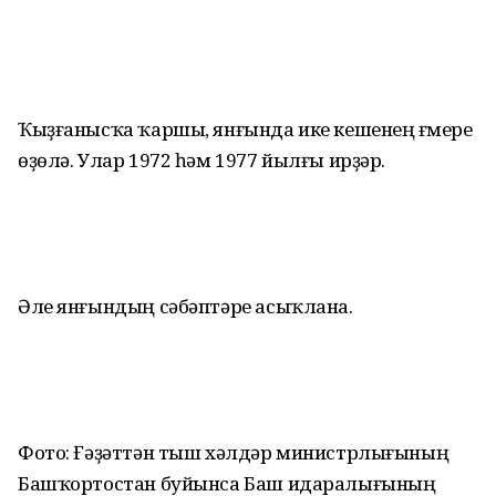
Ҡыҙғанысҡа ҡаршы, янғында ике кешенең ғүмере
өҙөлә. Улар 1972 һәм 1977 йылғы ирҙәр.
Әле янғындың сәбәптәре асыҡлана.
Фото: Ғәҙәттән тыш хәлдәр министрлығының
Башҡортостан буйынса Баш идаралығының