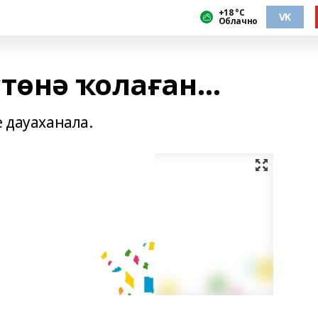
+18 °С
VK
Облачно
ҫтөнә ҡолаған…
е дауаханала.