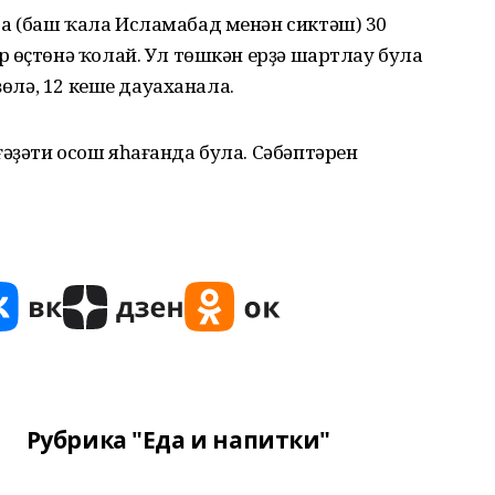
 (баш ҡала Исламабад менән сиктәш) 30
 өҫтөнә ҡолай. Ул төшкән ерҙә шартлау була
ҙөлә, 12 кеше дауаханала.
әҙәти осош яһағанда була. Сәбәптәрен
Рубрика "Еда и напитки"