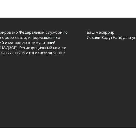
рировано Федеральной службой по
Баш мөхәррир
в сфере связи, информационных
Исхаҡов Вәдүт Ғәйфулла у
ий и массовых коммуникаций
НАДЗОР). Регистрационный номер:
 ФС77-33205 от 11 сентября 2008 г.