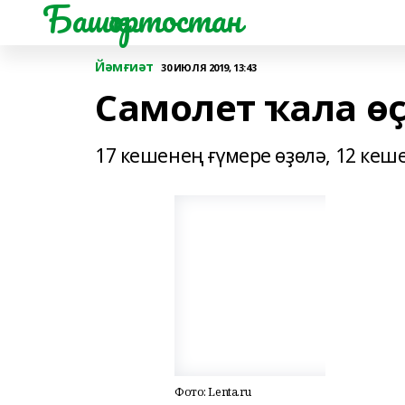
Башҡортостан
Йәмғиәт
30 ИЮЛЯ 2019, 13:43
Самолет ҡала ө
17 кешенең ғүмере өҙөлә, 12 кеш
Фото: Lenta.ru