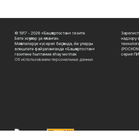
© 1917 - 2026 «Башҡортостан» гәзите.
Зарегист
Бөтә хоҡуҡтар ҙа яҡланған.
надзору 
Мәҡәләләрҙе күсереп баҫҡанда, йә уларҙы
технолог
өлөшләтә файҙаланғанда «Башҡортостан»
(РОСКОМ
гәзитенә һылтанма яһау мотлаҡ.
серия ПИ
Об использовании персональных данных