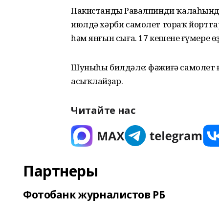
Пакистандың Равалпинди ҡалаһында
июлдә хәрби самолет тораҡ йорттар
һәм янғын сыға. 17 кешенең ғүмере ө
Шуныһы билдәле: фәжиғә самолет ғ
асыҡлайҙар.
Читайте нас
Партнеры
Фотобанк журналистов РБ