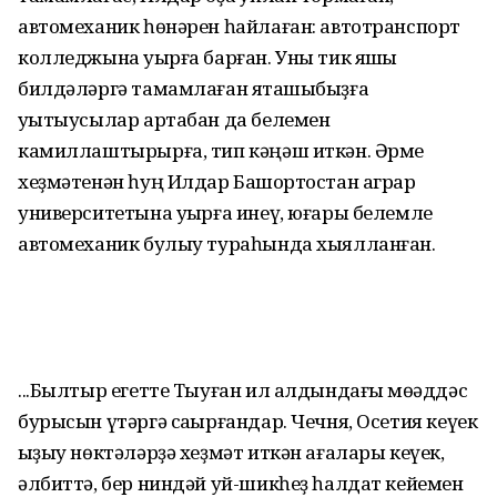
автомеханик һөнәрен һайлаған: автотранспорт
колледжына уҡырға барған. Уны тик яҡшы
билдәләргә тамамлаған яҡташыбыҙға
уҡытыусылар артабан да белемен
камиллаштырырға, тип кәңәш иткән. Әрме
хеҙмәтенән һуң Илдар Башҡортостан аграр
университетына уҡырға инеү, юғары белемле
автомеханик булыу тураһында хыялланған.
...Былтыр егетте Тыуған ил алдындағы мөҡәддәс
бурысын үтәргә саҡырғандар. Чечня, Осетия кеүек
ҡыҙыу нөктәләрҙә хеҙмәт иткән ағалары кеүек,
әлбиттә, бер ниндәй уй-шикһеҙ һалдат кейемен