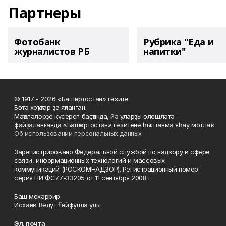
Партнеры
Фотобанк
Рубрика "Еда и
журналистов РБ
напитки"
© 1917 - 2026 «Башҡортостан» гәзите.
Бөтә хоҡуҡтар ҙа яҡланған.
Мәҡәләләрҙе күсереп баҫҡанда, йә уларҙы өлөшләтә
файҙаланғанда «Башҡортостан» гәзитенә һылтанма яһау мотлаҡ.
Об использовании персональных данных
Зарегистрировано Федеральной службой по надзору в сфере
связи, информационных технологий и массовых
коммуникаций (РОСКОМНАДЗОР). Регистрационный номер:
серия ПИ ФС77-33205 от 11 сентября 2008 г.
Баш мөхәррир
Исхаҡов Вәдүт Ғәйфулла улы
Эл. почта