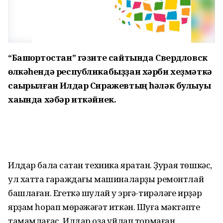
“Башҡортостан” гәзите сайтында Свердловск
өлкәһендә республикабыҙҙан хәрби хеҙмәткә
саҡырылған Илдар Сиражевтың һәләк булыуы
хаҡында хәбәр иткәйнек.
Илдар бала саҡтан техника яратҡан. Ҙурая төшкәс,
ул хатта гараждағы машиналарҙы ремонтлай
башлаған. Егеткә шулай уҡ эргә-тирәләге ирҙәр
ярҙам һорап мөрәжәғәт иткән. Шуға мәктәпте
тамамлағас, Илдар оҙаҡ уйлап тормаған,