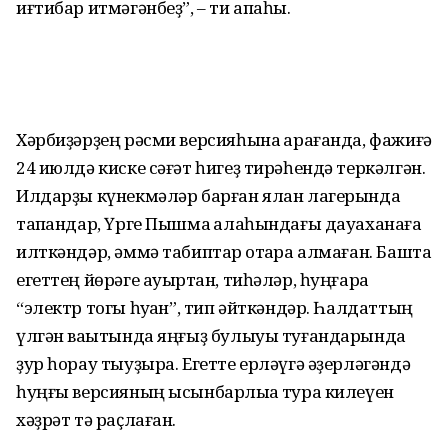
иғтибар итмәгәнбеҙ”, – ти апаһы.
Хәрбиҙәрҙең рәсми версияһына ҡарағанда, фажиғә
24 июлдә киске сәғәт һигеҙ тирәһендә теркәлгән.
Илдарҙы күнекмәләр барған ялан лагерында
тапҡандар, Үрге Пышма ҡалаһындағы дауаханаға
илткәндәр, әммә табиптар ҡотҡара алмаған. Башта
егеттең йөрәге ауыртҡан, тиһәләр, һуңғараҡ
“электр тогы һуҡҡан”, тип әйткәндәр. Һалдаттың
үлгән ваҡытында яңғыҙ булыуы туғандарында
ҙур һорау тыуҙыра. Егетте ерләүгә әҙерләгәндә
һуңғы версияның ысынбарлыҡҡа тура килеүен
хәҙрәт тә раҫлаған.