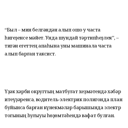
“Был – мин белгәндән алып ошо уҡ часта
һигеҙенсе мәйет. Унда шундай тәртипһеҙлек”, –
тигән егеттең апаһына уны машинала частҡа
алып барған таксист.
Үҙәк хәрби округтың матбуғат хеҙмәтендә хәбәр
итеүҙәренсә, водитель-электрик полигонда план
буйынса барған күнекмәләр барышында электр
тогының һуғыуы һөҙөмтәһендә вафат булған.