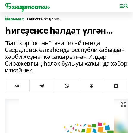
Башҡортостан
Йәмғиәт
1 АВГУСТА 2019, 10:34
Һигеҙенсе һалдат үлгән...
“Башҡортостан” гәзите сайтында
Свердловск өлкәһендә республикабыҙҙан
хәрби хеҙмәткә саҡырылған Илдар
Сиражевтың һәләк булыуы хаҡында хәбәр
иткәйнек.