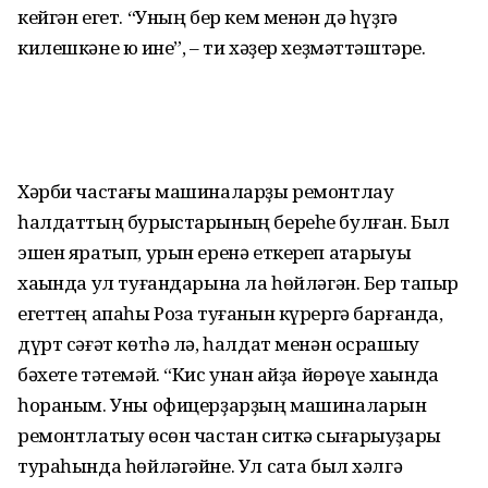
кейгән егет. “Уның бер кем менән дә һүҙгә
килешкәне юҡ ине”, – ти хәҙер хеҙмәттәштәре.
Хәрби частағы машиналарҙы ремонтлау
һалдаттың бурыстарының береһе булған. Был
эшен яратып, урын еренә еткереп атҡарыуы
хаҡында ул туғандарына ла һөйләгән. Бер тапҡыр
егеттең апаһы Роза туғанын күрергә барғанда,
дүрт сәғәт көтһә лә, һалдат менән осрашыу
бәхете тәтемәй. “Кис унан ҡайҙа йөрөүе хаҡында
һораным. Уны офицерҙарҙың машиналарын
ремонтлатыу өсөн частан ситкә сығарыуҙары
тураһында һөйләгәйне. Ул саҡта был хәлгә