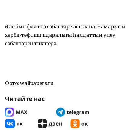
Әле был фажиғә сәбәптәре асыҡлана. Һамарҙағы
хәрби-тәфтиш идаралығы һалдаттың үлеү
сәбәптәрен тикшерә.
Фото: wallpapers.ru
Читайте нас