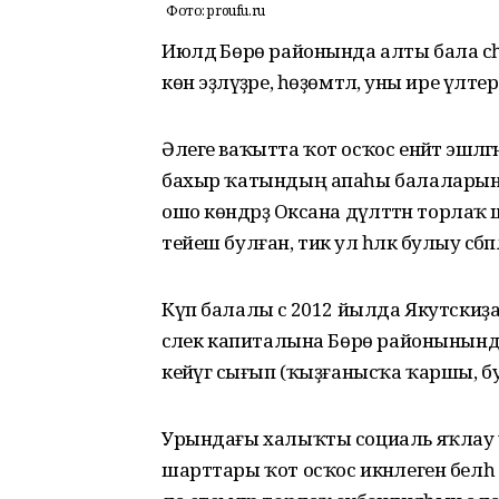
Фото: proufu.ru
Июлдә Бөрө районында алты бала әсә
көн эҙләүҙәре, һөҙөмтәлә, уны ире үл
Әлеге ваҡытта ҡот осҡос енәйәт эшлә
бахыр ҡатындың апаһы балаларына
ошо көндәрҙә Оксана дәүләттән тор
тейеш булған, тик ул һәләк булыу сәб
Күп балалы әсә 2012 йылда Якутскиҙ
әсәлек капиталына Бөрө районынында 
кейәүгә сығып (ҡыҙғанысҡа ҡаршы, бу
Урындағы халыҡты социаль яҡлау үҙ
шарттары ҡот осҡос икәнлеген белһә 