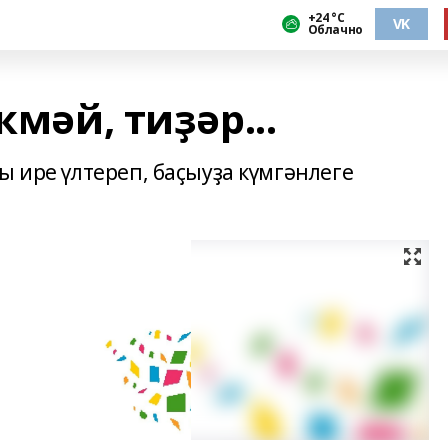
+24 °С
VK
Облачно
кмәй, тиҙәр...
ы ире үлтереп, баҫыуҙа күмгәнлеге