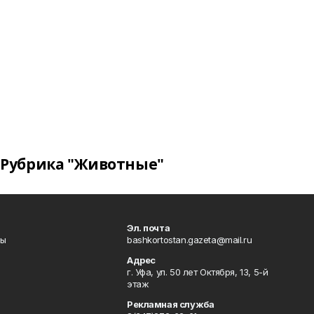
Рубрика "Животные"
Эл. почта
лы
bashkortostan.gazeta@mail.ru
Адрес
г. Уфа, ул. 50 лет Октября, 13, 5-й
этаж
Рекламная служба