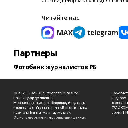
ла етемдәр торлаҡ субсидияһын ала 
Читайте нас
Партнеры
Фотобанк журналистов РБ
© 1917 - 2026 «Башҡортостан» гәзите.
Зарегист
Бөтә хоҡуҡтар ҙа яҡланған.
надзору 
Мәҡәләләрҙе күсереп баҫҡанда, йә уларҙы
технолог
өлөшләтә файҙаланғанда «Башҡортостан»
(РОСКОМ
гәзитенә һылтанма яһау мотлаҡ.
серия ПИ
Об использовании персональных данных