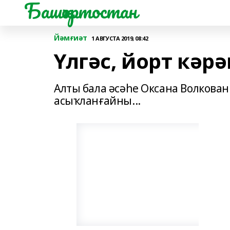
Башҡортостан
Йәмғиәт
1 АВГУСТА 2019, 08:42
Үлгәс, йорт кәрә
Алты бала әсәһе Оксана Волкован
асыҡланғайны...