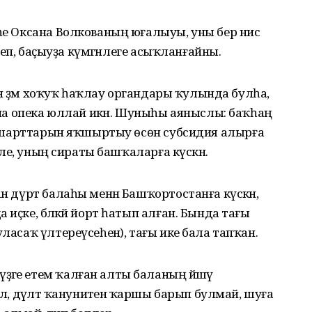
һе Оксана Волкованың юғалыуы, уны бер нисә
тереп, баҫыуҙа күмгәнлеге асыҡланғайны.
гән әҙәм хоҡуҡ һаҡлау органдары ҡулында булһа,
 опека юллай икән. Шуныһы аяныслы: баҡһаң
лаҡ шарттарын яҡшыртыу өсөн субсидия алырға
әпле, уның сираты башҡаларға күскән.
ан дүрт балаһы менән Башҡортостанға күскән,
иҫке, бәләкәй йорт һатып алған. Бында тағы
ласаҡ үлтереүсеһенә), тағы ике бала тапҡан.
әге етем ҡалған алты баланың йәшәү
лә, дәүләт ҡануниәтенә ҡаршы барып булмай, шуға