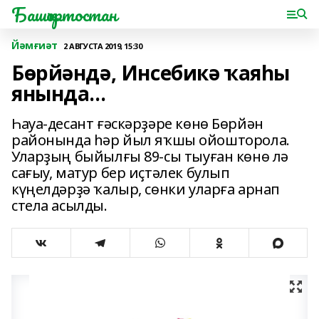
Башҡортостан
Йәмғиәт
2 АВГУСТА 2019, 15:30
Бөрйәндә, Инсебикә ҡаяһы
янында...
Һауа-десант ғәскәрҙәре көнө Бөрйән
районында һәр йыл яҡшы ойошторола.
Уларҙың быйылғы 89-сы тыуған көнө лә
сағыу, матур бер иҫтәлек булып
күңелдәрҙә ҡалыр, сөнки уларға арнап
стела асылды.