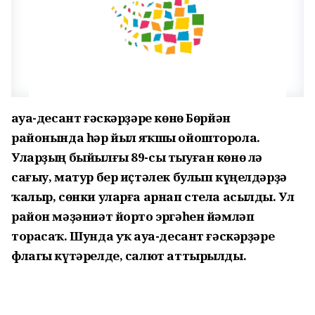
Һауа-десант ғәскәрҙәре көнө Бөрйән
районында һәр йыл яҡшы ойошторола.
Уларҙың быйылғы 89-сы тыуған көнө лә
сағыу, матур бер иҫтәлек булып күңелдәрҙә
ҡалыр, сөнки уларға арнап стела асылды. Ул
район мәҙәниәт йорто эргәһен йәмләп
торасаҡ. Шунда уҡ Һауа-десант ғәскәрҙәре
флагы күтәрелде, салют аттырылды.