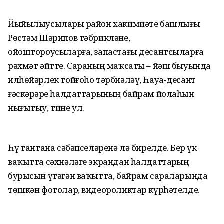
Йыйылыусыларҙы район хакимиәте башлығы
Рөстәм Шәрипов тәбрикләне,
ойоштороусыларға, запастағы десантсыларға
рәхмәт әйтте. Сараның маҡсаты – йәш быуында
илһөйәрлек тойғоһо тәрбиәләү, Һауа-десант
ғәскәрҙәре һалдаттарының байрам йолаһын
нығытыу, тине ул.
Һүҙ тантана сәбәпселәренә лә бирелде. Бер үк
ваҡытта сәхнәләге экрандан һалдаттарҙың
бурысын үтәгән ваҡытта, байрам сараларында
төшкән фотолар, видеороликтар күрһәтелде.