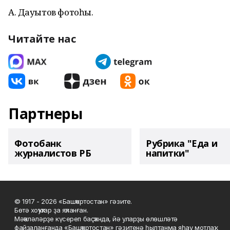
А. Дауытов фотоһы.
Читайте нас
Партнеры
Фотобанк
Рубрика "Еда и
журналистов РБ
напитки"
© 1917 - 2026 «Башҡортостан» гәзите.
Бөтә хоҡуҡтар ҙа яҡланған.
Мәҡәләләрҙе күсереп баҫҡанда, йә уларҙы өлөшләтә
файҙаланғанда «Башҡортостан» гәзитенә һылтанма яһау мотлаҡ.