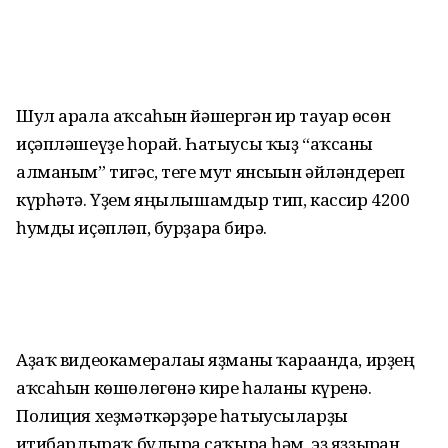
Шул арала аҡсаһын йәшергән ир тауар өсөн
иҫәпләшеүҙе һорай. Һатыусы ҡыҙ “аҡсаны
алманым” тигәс, теге мут янсығын әйләндереп
күрһәтә. Үҙем яңылышамдыр тип, кассир 4200
һумды иҫәпләп, бурҙарға бирә.
Аҙаҡ видеокамералағы яҙманы ҡарағанда, ирҙең
аҡсаһын көшөлөгөнә кире һалғаны күренә.
Полиция хеҙмәткәрҙәре һатыусыларҙы
иғтибарлыраҡ булырға саҡыра һәм, эҙ яҙҙырған