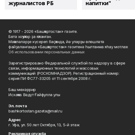
журналистов РБ
напитки"
© 1917 - 2026 «Башҡортостан» гәзите.
Бөтә хоҡуҡтар ҙа яҡланған.
Мәҡәләләрҙе күсереп баҫҡанда, йә уларҙы өлөшләтә
файҙаланғанда «Башҡортостан» гәзитенә һылтанма яһау мотлаҡ.
Об использовании персональных данных
Зарегистрировано Федеральной службой по надзору в сфере
связи, информационных технологий и массовых
коммуникаций (РОСКОМНАДЗОР). Регистрационный номер:
серия ПИ ФС77-33205 от 11 сентября 2008 г.
Баш мөхәррир
Исхаҡов Вәдүт Ғәйфулла улы
Эл. почта
bashkortostan.gazeta@mail.ru
Адрес
г. Уфа, ул. 50 лет Октября, 13, 5-й этаж
Рекламная служба