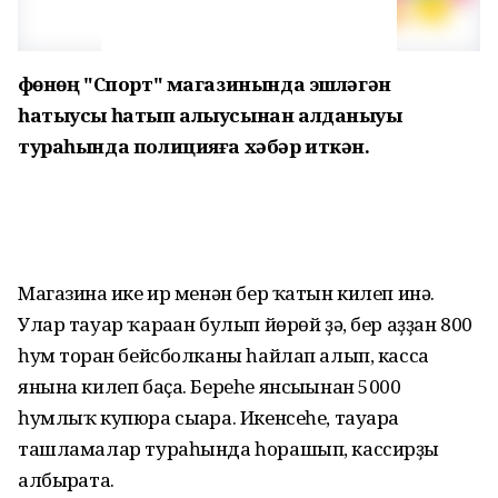
Өфөнөң "Спорт" магазинында эшләгән
һатыусы һатып алыусынан алданыуы
тураһында полицияға хәбәр иткән.
Магазинға ике ир менән бер ҡатын килеп инә.
Улар тауар ҡараған булып йөрөй ҙә, бер аҙҙан 800
һум торған бейсболканы һайлап алып, касса
янына килеп баҫа. Береһе янсығынан 5000
һумлыҡ купюра сығара. Икенсеһе, тауарға
ташламалар тураһында һорашып, кассирҙы
албырғата.