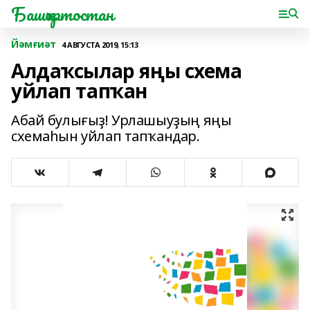
Башҡортостан
Йәмғиәт
4 АВГУСТА 2019, 15:13
Алдаҡсылар яңы схема
уйлап тапҡан
Абай булығыҙ! Урлашыуҙың яңы
схемаһын уйлап тапҡандар.