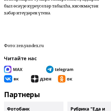
был өсәүҙе күреүселәр табылһа, кисекмәҫтән
хәбәр итеүҙәрен үтенә.
Фото: zen.yandex.ru
Читайте нас
Партнеры
Фотобанк
Рубрика "Еда и