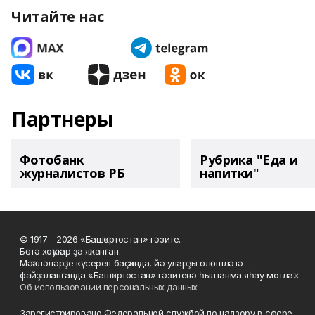
Читайте нас
Партнеры
Фотобанк
Рубрика "Еда и
журналистов РБ
напитки"
© 1917 - 2026 «Башҡортостан» гәзите.
Бөтә хоҡуҡтар ҙа яҡланған.
Мәҡәләләрҙе күсереп баҫҡанда, йә уларҙы өлөшләтә
файҙаланғанда «Башҡортостан» гәзитенә һылтанма яһау мотлаҡ.
Об использовании персональных данных
Зарегистрировано Федеральной службой по надзору в сфере