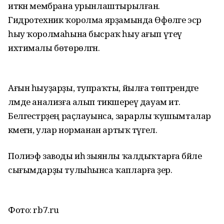
иткән мембрана урынлаштырылған.
Гидротехник ҡоролма ярҙамында Өфөләге эсәр
һыу ҡоролмаһына бысраҡ һыу ағып үтеү
ихтималы бөтөрөлгән.
Ағын һыуҙарҙы, тупраҡты, йылға төптәрендәге
ләмде анализға алып тикшереү дауам итә.
Белгестәрҙең раҫлауынса, зарарлы ҡушымталар
кәмегән, улар норманан артыҡ түгел.
Полиэф заводы иһә зыянлы ҡалдыҡтарға бәйле
сығымдарҙы тулыһынса ҡапларға әҙер.
Фото: rb7.ru