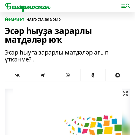
Башҡортостан
Йәмғиәт
4 АВГУСТА 2019, 06:10
Эсәр һыуҙа зарарлы
матдәләр юҡ
Эсәр һыуға зарарлы матдәләр ағып
үткәнме?..