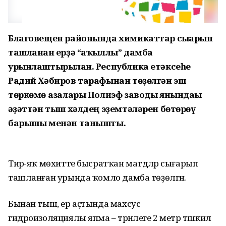
Благовещен районында химикаттар сығарып
ташланған ерҙә “аҡыллы” дамба
урынлаштырылған.
Республика етәксеһе
Радий Хәбиров тарафынан төҙөлгән эш
төркөмө ағзалары Полиэф заводы янындағы
ғәҙәттән тыш хәлдең эҙемтәләрен бөтөрөү
барышы менән танышты.
Тирә-яҡ мөхитте бысратҡан матдәләр сығарып
ташланған урында ҡомло дамба төҙөлгән.
Бынан тыш, ер аҫтында махсус
гидроизоляциялы япма – тәрәнлеге 2 метр тәшкил