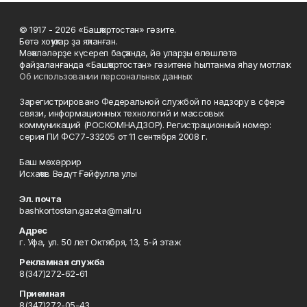
© 1917 - 2026 «Башҡортостан» гәзите.
Бөтә хоҡуҡтар ҙа яҡланған.
Мәҡәләләрҙе күсереп баҫҡанда, йә уларҙы өлөшләтә
файҙаланғанда «Башҡортостан» гәзитенә һылтанма яһау мотлаҡ.
Об использовании персональных данных
Зарегистрировано Федеральной службой по надзору в сфере
связи, информационных технологий и массовых
коммуникаций (РОСКОМНАДЗОР). Регистрационный номер:
серия ПИ ФС77-33205 от 11 сентября 2008 г.
Баш мөхәррир
Исхаҡов Вәдүт Ғәйфулла улы
Эл. почта
bashkortostan.gazeta@mail.ru
Адрес
г. Уфа, ул. 50 лет Октября, 13, 5-й этаж
Рекламная служба
8(347)272-62-61
Приемная
8(347)272-05-43