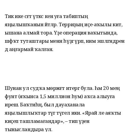
Тик ике сәғәт үткәс кенә уға табиптың
яңылышҡанын әйтәләр. Терриҙың иҫе-аҡылы китә,
ышана алмай тора. Үҙе операция ваҡытында,
шәфҡәт туташтары менән һүҙгә әүрәп, нимә эшләгәндәрен
дә аңғармай ҡалған.
Шунан ул судҡа мөрәжәғәт итергә була. Һәм 20 мең
фунт (яҡынса 1,5 миллион һум) аҡса алыуға
ирешә. Баҡтиһәң, был дауаханала
яңылышлыҡтар тәүгә түгел икән. «Ярай әле аяҡты
киҫеп ташламағандар», – тип үҙен
тынысландыра ул.