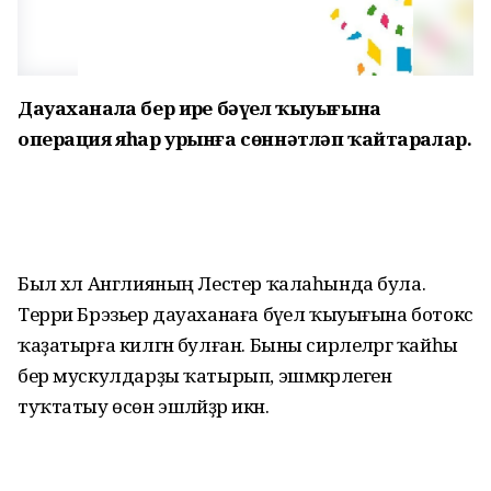
Дауаханала бер ирҙе бәүел ҡыуығына
операция яһар урынға сөннәтләп ҡайтаралар.
Был хәл Англияның Лестер ҡалаһында була.
Терри Брэзьер дауаханаға бәүел ҡыуығына ботокс
ҡаҙатырға килгән булған. Быны сирлеләргә ҡайһы
бер мускулдарҙы ҡатырып, эшмәкәрлеген
туҡтатыу өсөн эшләйҙәр икән.