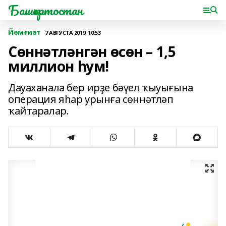
Башҡортостан
Йәмғиәт
7 АВГУСТА 2019, 10:53
Сөннәтләнгән өсөн – 1,5
миллион һум!
Дауаханала бер ирҙе бәүел ҡыуығына
операция яһар урынға сөннәтләп
ҡайтаралар.