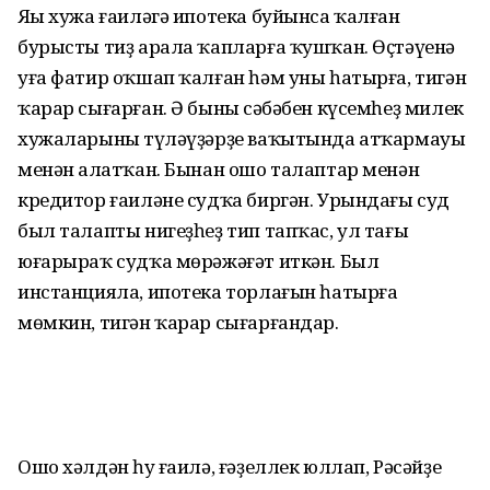
Яңы хужа ғаиләгә ипотека буйынса ҡалған
бурысты тиҙ арала ҡапларға ҡушҡан. Өҫтәүенә
уға фатир оҡшап ҡалған һәм уны һатырға, тигән
ҡарар сығарған. Ә бының сәбәбен күсемһеҙ милек
хужаларының түләүҙәрҙе ваҡытында атҡармауы
менән аңлатҡан. Бынан ошо талаптар менән
кредитор ғаиләне судҡа биргән. Урындағы суд
был талапты нигеҙһеҙ тип тапҡас, ул тағы
юғарыраҡ судҡа мөрәжәғәт иткән. Был
инстанцияла, ипотека торлағын һатырға
мөмкин, тигән ҡарар сығарғандар.
Ошо хәлдән һуң ғаилә, ғәҙеллек юллап, Рәсәйҙең