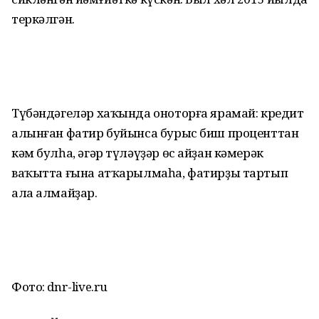
теркәлгән.
Түбәндәгеләр хаҡында оноторға ярамай: кредит
алынған фатир буйынса бурыс биш проценттан
кәм булһа, әгәр түләүҙәр өс айҙан кәмерәк
ваҡытта ғына атҡарылмаһа, фатирҙы тартып
ала алмайҙар.
Фото: dnr-live.ru