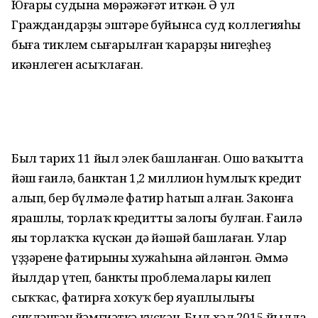
Юғары судына мөрәжәғәт иткән. Ә ул
Граждандарҙың эштәре буйынса суд коллегияһы
быға тиклем сығарылған ҡарарҙың нигеҙһеҙ
икәнлеген асыҡлаған.
Был тарих 11 йыл элек башланған. Ошо ваҡытта
йәш ғаилә, банктан 1,2 миллион һумлыҡ кредит
алып, бер бүлмәле фатир һатып алған. Законға
ярашлы, торлаҡ кредиттың залогы булған. Ғаилә
яңы торлаҡҡа күскән дә йәшәй башлаған. Улар
үҙҙәренең фатирының хужаһына әйләнгән. Әммә
йылдар үтеп, банктың проблемалары килеп
сыҡҡас, фатирға хоҡуҡ бер яуаплылығы
сикләнгән йәмғиәткә күскән. Был хәл 2015 йылда