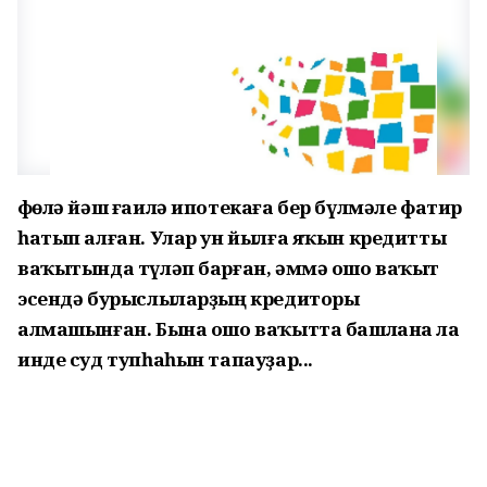
Өфөлә йәш ғаилә ипотекаға бер бүлмәле фатир
һатып алған. Улар ун йылға яҡын кредитты
ваҡытында түләп барған, әммә ошо ваҡыт
эсендә бурыслыларҙың кредиторы
алмашынған. Бына ошо ваҡытта башлана ла
инде суд тупһаһын тапауҙар...