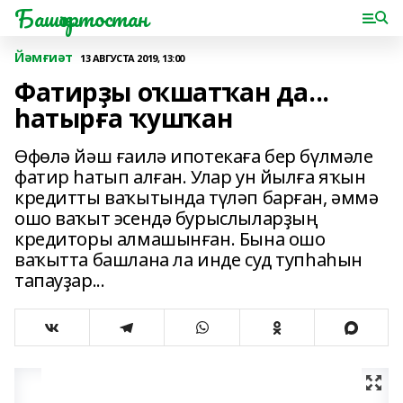
Башҡортостан
Йәмғиәт
13 АВГУСТА 2019, 13:00
Фатирҙы оҡшатҡан да...
һатырға ҡушҡан
Өфөлә йәш ғаилә ипотекаға бер бүлмәле
фатир һатып алған. Улар ун йылға яҡын
кредитты ваҡытында түләп барған, әммә
ошо ваҡыт эсендә бурыслыларҙың
кредиторы алмашынған. Бына ошо
ваҡытта башлана ла инде суд тупһаһын
тапауҙар...