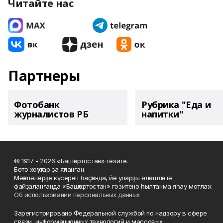
Читайте нас
Партнеры
Фотобанк
Рубрика "Еда и
журналистов РБ
напитки"
© 1917 - 2026 «Башҡортостан» гәзите.
Бөтә хоҡуҡтар ҙа яҡланған.
Мәҡәләләрҙе күсереп баҫҡанда, йә уларҙы өлөшләтә
файҙаланғанда «Башҡортостан» гәзитенә һылтанма яһау мотлаҡ.
Об использовании персональных данных
Зарегистрировано Федеральной службой по надзору в сфере
связи, информационных технологий и массовых