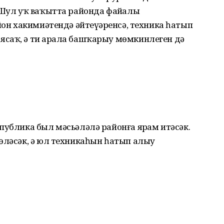
 Шул уҡ ваҡытта районда файҙалы
йон хакимиәтендә әйтеүҙәренсә, техника һатып
саҡ, ә тиҙ арала башҡарыу мөмкинлеген дә
публика был мәсьәләлә районға ярҙам итәсәк.
өләсәк, ә юл техникаһын һатып алыу