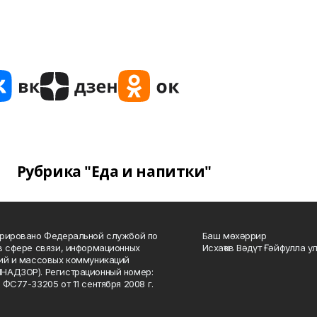
Рубрика "Еда и напитки"
рировано Федеральной службой по
Баш мөхәррир
в сфере связи, информационных
Исхаҡов Вәдүт Ғәйфулла у
ий и массовых коммуникаций
НАДЗОР). Регистрационный номер:
 ФС77-33205 от 11 сентября 2008 г.