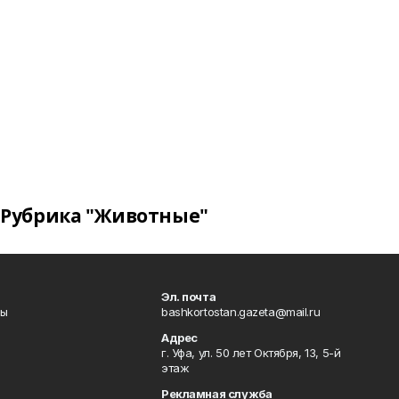
Рубрика "Животные"
Эл. почта
лы
bashkortostan.gazeta@mail.ru
Адрес
г. Уфа, ул. 50 лет Октября, 13, 5-й
этаж
Рекламная служба