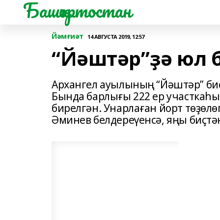
Башҡортостан
Йәмғиәт
14 АВГУСТА 2019, 12:57
“Йәштәр”ҙә юл 
Архангел ауылының “Йәштәр” биҫ
Бында барлығы 222 ер участкаһы 
бирелгән. Унарлаған йорт төҙөл
Әминев белдереүенсә, яңы биҫтә