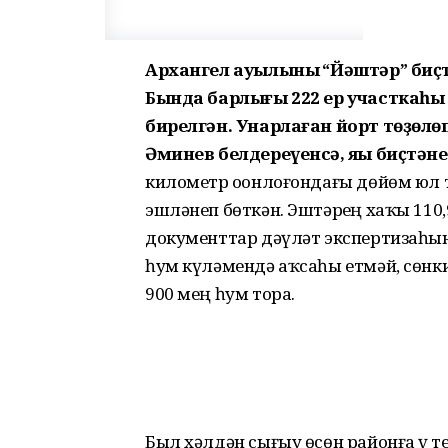
Архангел ауылының “Йәштәр” биҫт
Бында барлығы 222 ер участкаһы б
бирелгән. Унарлаған йорт төҙөл
Әминев белдереүенсә, яңы биҫтән
километр оҙонлоғондағы дөйөм юл
эшләнеп бөткән. Эштәрҙең хаҡы 110
документтар дәүләт экспертизаһы
һум күләмендә аҡсаһы етмәй, сөн
900 мең һум тора.
Был хәлдән сығыу өсөн районға үҙ