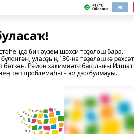
+17 °С
VK
Облачно
буласаҡ!
тәһендә бик әүҙем шәхси төҙөлөш бара.
бүленгән, уларҙың 130-на төҙөлөшкә рөхсәт
өп бөткән. Район хакимиәте башлығы Илшат
нең төп проблемаһы – юлдар булмауы.