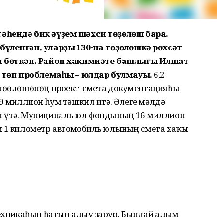
әһендә бик әүҙем шәхси төҙөлөш бара.
үленгән, уларҙың 130-на төҙөлөшкә рөхсәт
өп бөткән. Район хакимиәте башлығы Илшат
ең төп проблемаһы – юлдар булмауы.
6,2
 төҙөлөшөнөң проект-смета документацияһы
,9 миллион һум тәшкил итә. Әлеге мәлдә
н үтә. Муниципаль юл фондының 16 миллион
ки 1 километр автомобиль юлының смета хаҡы
 техникаһын һатып алыу зарур. Бындай алым