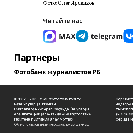
Фото: Олег Яровиков.
Читайте нас
Партнеры
Фотобанк журналистов РБ
© 1917 - 2026 «Башҡортостан» гәзите.
Зарегист
Бөтә хоҡуҡтар ҙа яҡланған.
надзору 
Мәҡәләләрҙе күсереп баҫҡанда, йә уларҙы
технолог
өлөшләтә файҙаланғанда «Башҡортостан»
(РОСКОМ
гәзитенә һылтанма яһау мотлаҡ.
серия ПИ
Об использовании персональных данных