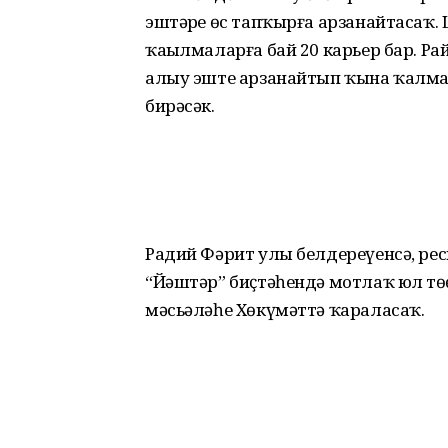
эштәрҙе өс тапҡырға арзанайтасаҡ.
ҡаҙылмаларға бай 20 карьер бар. Ра
алыу эште арзанайтып ҡына ҡалмая
бирәсәк.
Радий Фәрит улы белдереүенсә, рес
“Йәштәр” биҫтәһендә мотлаҡ юл төҙ
мәсьәләһе Хөкүмәттә ҡараласаҡ.