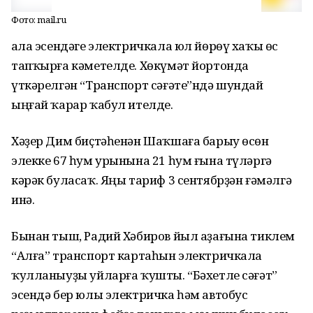
Фото: mail.ru
Ҡала эсендәге электричкала юл йөрөү хаҡы өс
тапҡырға кәметелде. Хөкүмәт йортонда
үткәрелгән “Транспорт сәғәте”ндә шундай
ыңғай ҡарар ҡабул ителде.
Хәҙер Дим биҫтәһенән Шаҡшаға барыу өсөн
элекке 67 һум урынына 21 һум ғына түләргә
кәрәк буласаҡ. Яңы тариф 3 сентябрҙән ғәмәлгә
инә.
Бынан тыш, Радий Хәбиров йыл аҙағына тиклем
“Алға” транспорт картаһын электричкала
ҡулланыуҙы уйларға ҡушты. “Бәхетле сәғәт”
эсендә бер юлы электричка һәм автобус