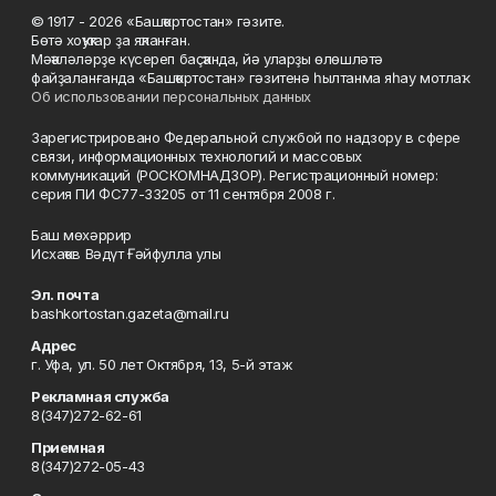
© 1917 - 2026 «Башҡортостан» гәзите.
Бөтә хоҡуҡтар ҙа яҡланған.
Мәҡәләләрҙе күсереп баҫҡанда, йә уларҙы өлөшләтә
файҙаланғанда «Башҡортостан» гәзитенә һылтанма яһау мотлаҡ.
Об использовании персональных данных
Зарегистрировано Федеральной службой по надзору в сфере
связи, информационных технологий и массовых
коммуникаций (РОСКОМНАДЗОР). Регистрационный номер:
серия ПИ ФС77-33205 от 11 сентября 2008 г.
Баш мөхәррир
Исхаҡов Вәдүт Ғәйфулла улы
Эл. почта
bashkortostan.gazeta@mail.ru
Адрес
г. Уфа, ул. 50 лет Октября, 13, 5-й этаж
Рекламная служба
8(347)272-62-61
Приемная
8(347)272-05-43