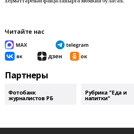
хеҙмәттәренән файҙаланырға мөмкин буласаҡ.
Читайте нас
Партнеры
Фотобанк
Рубрика "Еда и
журналистов РБ
напитки"