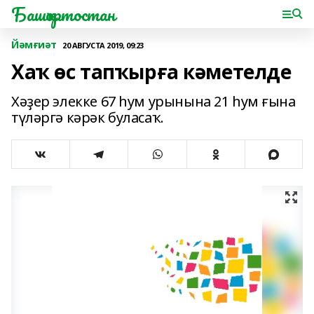
Башҡортостан
Йәмғиәт
20 АВГУСТА 2019, 09:23
Хаҡ өс тапҡырға кәметелде
Хәҙер элекке 67 һум урынына 21 һум ғына
түләргә кәрәк буласаҡ.