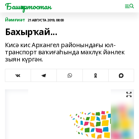
Башҡортостан
Йәмғиәт
21 АВГУСТА 2019, 08:00
Бахырҡай...
Кисә кис Архангел районындағы юл-
транспорт ваҡиғаһында мәхлүк йәнлек
зыян күргән.