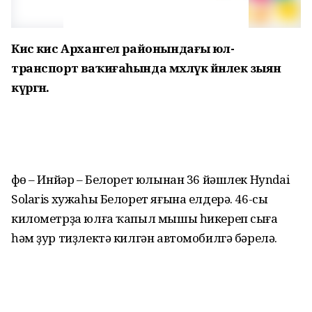
Кисә кис Архангел районындағы юл-
транспорт ваҡиғаһында мәхлүк йәнлек зыян
күргән.
Өфө – Инйәр – Белорет юлынан 36 йәшлек Hyndai
Solaris хужаһы Белорет яғына елдерә. 46-сы
километрҙа юлға ҡапыл мышы һикереп сыға
һәм ҙур тиҙлектә килгән автомобилгә бәрелә.