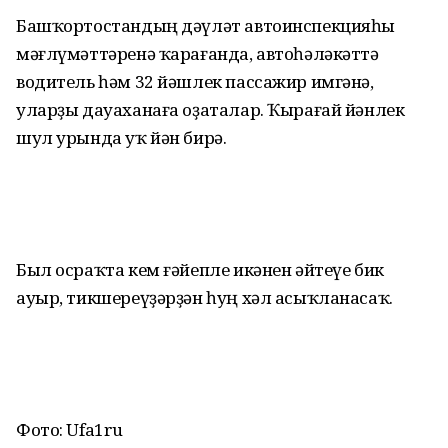
Башҡортостандың дәүләт автоинспекцияһы
мәғлүмәттәренә ҡарағанда, автоһәләкәттә
водитель һәм 32 йәшлек пассажир имгәнә,
уларҙы дауаханаға оҙаталар. Ҡырағай йәнлек
шул урында уҡ йән бирә.
Был осраҡта кем ғәйепле икәнен әйтеүе бик
ауыр, тикшереүҙәрҙән һуң хәл асыҡланасаҡ.
Фото: Ufa1ru