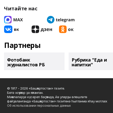
Читайте нас
Партнеры
Фотобанк
Рубрика "Еда и
журналистов РБ
напитки"
© 1917 - 2026 «Башҡортостан» гәзите.
Бөтә хоҡуҡтар ҙа яҡланған.
Мәҡәләләрҙе күсереп баҫҡанда, йә уларҙы өлөшләтә
файҙаланғанда «Башҡортостан» гәзитенә һылтанма яһау мотлаҡ.
Об использовании персональных данных