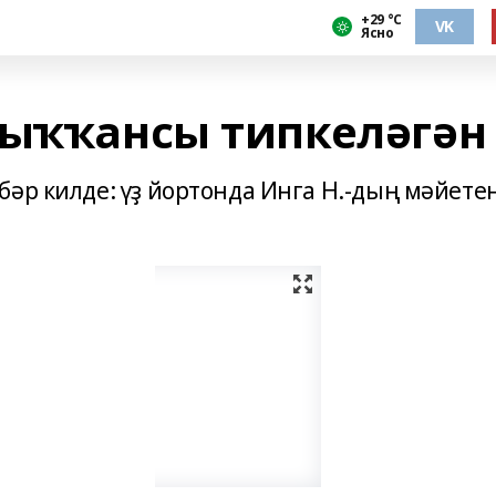
+29 °С
VK
Ясно
сыҡҡансы типкеләгән
әр килде: үҙ йортонда Инга Н.-дың мәйете