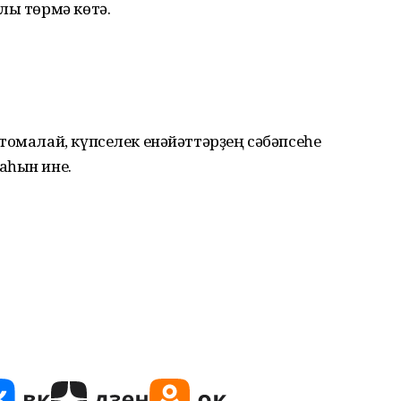
лы төрмә көтә.
томалай, күпселек енәйәттәрҙең сәбәпсеһе
аһын ине.