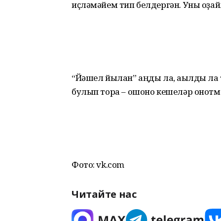
иҫләмәйем тип белдергән. Уны оҙай
“Йәшел йылан” аңды ла, аҡылды ла 
булып тора – ошоно кешеләр онотм
Фото: vk.com
Читайте нас