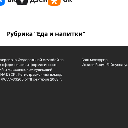
Рубрика "Еда и напитки"
рировано Федеральной службой по
Баш мөхәррир
в сфере связи, информационных
Исхаҡов Вәдүт Ғәйфулла у
ий и массовых коммуникаций
НАДЗОР). Регистрационный номер:
 ФС77-33205 от 11 сентября 2008 г.