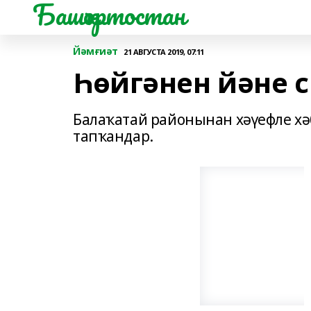
Башҡортостан
Йәмғиәт
21 АВГУСТА 2019, 07:11
Һөйгәнен йәне 
Балаҡатай районынан хәүефле хәб
тапҡандар.