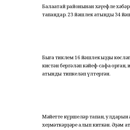
Балаҡатай районынан хәүефле хәбәр
тапҡандар. 23 йәшлек ҡатынды 34 йә
Быға тиклем 16 йәшлек ҡыҙҙы көслә
кистән бергәләп кәйеф-сафа ҡорған, и
ҡатынды типкеләп үлтергән.
Мәйетте күршеләр тапҡан, ҡулдарын 
хеҙмәткәрҙәре алып киткән. Әҙәм аҡ