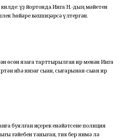
 килде: үҙ йортонда Инга Н.-дың мәйетен
шлек һөйәре вәхшиҙәрсә үлтергән.
гән өсөн язаға тарттырылған ир менән Инга
ртән иһә низағ сыҡҡан, сығарынан-сыҡҡан ир
ҡанға буялған иҫерек енәйәтсене полиция
тығы ғәйебен таныған, тик бер нимә лә