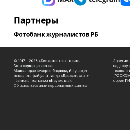
Партнеры
Фотобанк журналистов РБ
© 1917 - 2026 «Башҡортостан» гәзите.
Зарегист
Бөтә хоҡуҡтар ҙа яҡланған.
надзору 
Мәҡәләләрҙе күсереп баҫҡанда, йә уларҙы
технолог
өлөшләтә файҙаланғанда «Башҡортостан»
(РОСКОМ
гәзитенә һылтанма яһау мотлаҡ.
серия ПИ
Об использовании персональных данных