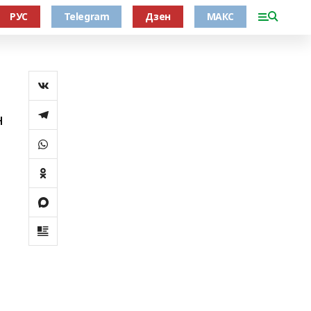
РУС
Telegram
Дзен
МАКС
н