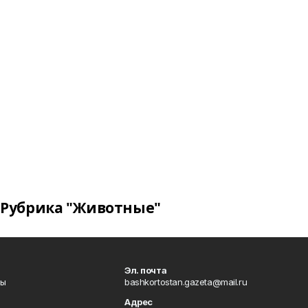
Рубрика "Животные"
Эл. почта
лы
bashkortostan.gazeta@mail.ru
Адрес