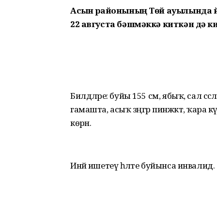
Асҡын районының Төй ауылында й
22 августа бәшмәккә киткән дә ки
Билдәләре: буйы 155 см, ябыҡ, сал сәс
гамашта, асыҡ зәңгәр пинжәктә, ҡара 
көрән.
Инәй ишетеү һәләте буйынса инвалид.