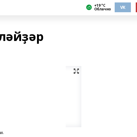
+19 °С
VK
Облачно
ҙләйҙәр
н.