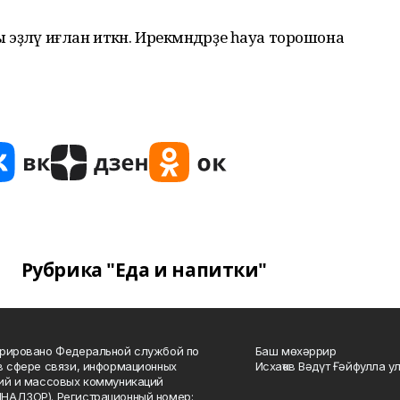
ҙләү иғлан иткән. Ирекмәндәрҙе һауа торошона
Рубрика "Еда и напитки"
рировано Федеральной службой по
Баш мөхәррир
в сфере связи, информационных
Исхаҡов Вәдүт Ғәйфулла у
ий и массовых коммуникаций
НАДЗОР). Регистрационный номер: