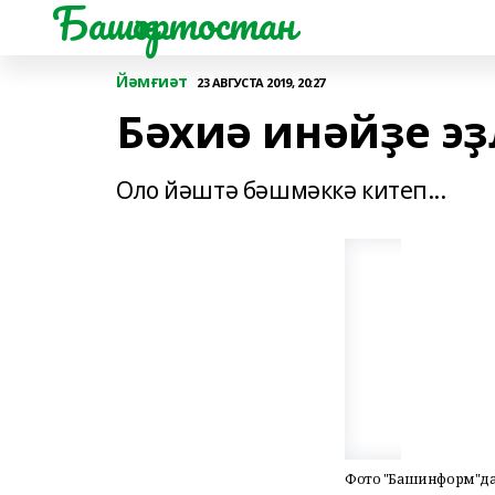
Башҡортостан
Йәмғиәт
23 АВГУСТА 2019, 20:27
Бәхиә инәйҙе э
Оло йәштә бәшмәккә китеп...
Фото "Башинформ"да