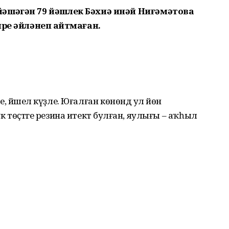
әшәгән 79 йәшлек Бәхиә инәй Ниғәмәтова
ре әйләнеп ҡайтмаған.
ле, йәшел күҙле. Юғалған көнөндә ул йөн
күк төҫтәге резина итектә булған, яулығы – аҡһыл