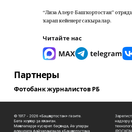
“Лиза Алерт-Башҡортостан” отряды э
ҡарап кейенергә саҡыралар.
Читайте нас
Партнеры
Фотобанк журналистов РБ
© 1917 - 2026 «Башҡортостан» гәзите.
Зарегист
Бөтә хоҡуҡтар ҙа яҡланған.
надзору 
Мәҡәләләрҙе күсереп баҫҡанда, йә уларҙы
технолог
өлөшләтә файҙаланғанда «Башҡортостан»
(РОСКОМ