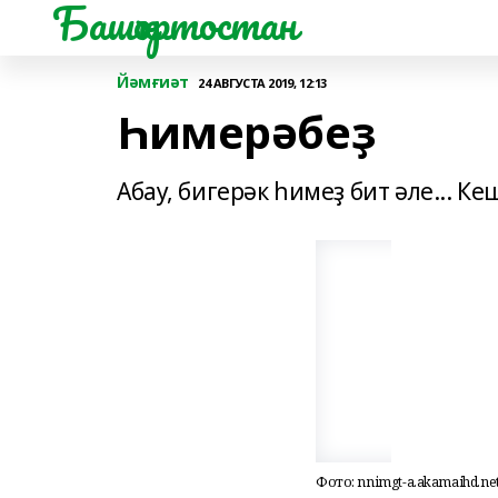
Башҡортостан
Йәмғиәт
24 АВГУСТА 2019, 12:13
Һимерәбеҙ
Абау, бигерәк һимеҙ бит әле... К
Фото: nnimgt-a.akamaihd.ne