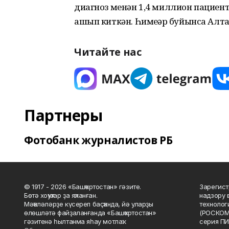
диагноз менән 1,4 миллион пациен
ашып киткән. Һимеҙҙәр буйынса Алта
Читайте нас
Партнеры
Фотобанк журналистов РБ
© 1917 - 2026 «Башҡортостан» гәзите.
Зарегист
Бөтә хоҡуҡтар ҙа яҡланған.
надзору 
Мәҡәләләрҙе күсереп баҫҡанда, йә уларҙы
технолог
өлөшләтә файҙаланғанда «Башҡортостан»
(РОСКОМ
гәзитенә һылтанма яһау мотлаҡ.
серия ПИ