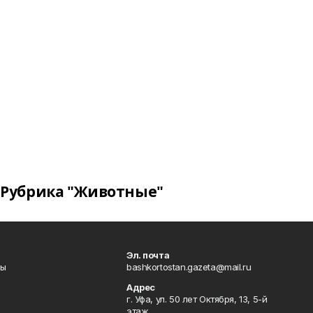
Рубрика "Животные"
Эл. почта
лы
bashkortostan.gazeta@mail.ru
Адрес
г. Уфа, ул. 50 лет Октября, 13, 5-й
этаж