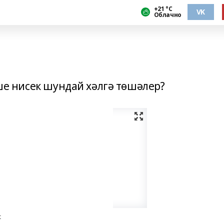
+21 °С
VK
Облачно
еше нисек шундай хәлгә төшәлер?
t