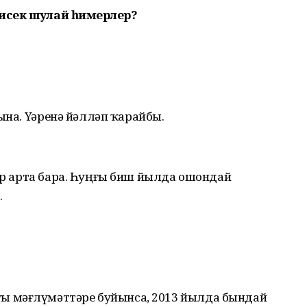
 нисек шулай һимерәлер?
на. Үҙҙәренә йәлләп ҡарайбыҙ.
дар арта бара. Һуңғы биш йылда ошондай
.
 мәғлүмәттәре буйынса, 2013 йылда бындай