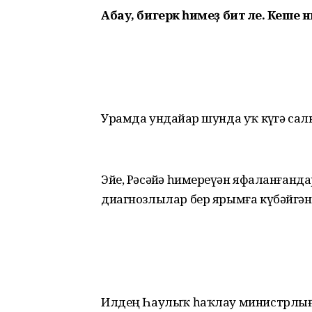
Абау, бигерәк һимеҙ бит әле. Кеше
Урамда ундайҙар шунда уҡ күҙгә салы
Эйе, Рәсәйҙә һимереүҙән яфаланған
диагнозлылар бер ярымға күбәйгән
Илдең Һаулыҡ һаҡлау министрлығы