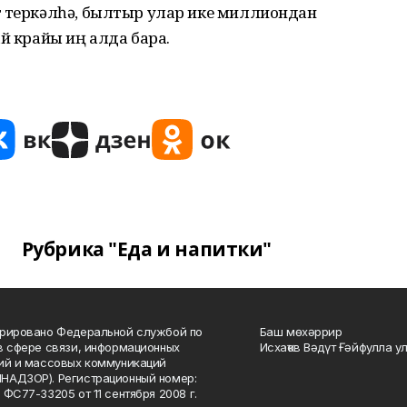
т теркәлһә, былтыр улар ике миллиондан
й крайы иң алда бара.
Рубрика "Еда и напитки"
рировано Федеральной службой по
Баш мөхәррир
в сфере связи, информационных
Исхаҡов Вәдүт Ғәйфулла у
ий и массовых коммуникаций
НАДЗОР). Регистрационный номер:
 ФС77-33205 от 11 сентября 2008 г.