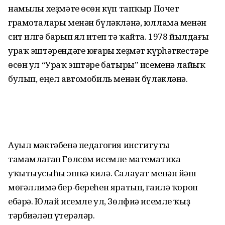
намыҫлы хеҙмәте өсөн күп тапҡыр Почет
грамоталары менән бүләкләнә, юллама менән
сит илгә барып ял итеп тә ҡайта. 1978 йылдағы
ураҡ эштәрендәге юғары хеҙмәт күрһәткестәре
өсөн ул “Ураҡ эштәре батыры” исеменә лайыҡ
булып, еңел автомобиль менән бүләкләнә.
Ауыл мәктәбенә педагогия институты
тамамлаған Гөлсөм исемле математика
уҡытыусы­һы эшкә килә. Салауат менән йәш
мөғәллимә бер-береһен яратып, ғаилә ҡороп
ебәрә. Юлай исемле ул, Зөлфиә исемле ҡыҙ
тәрбиәләп үҫтерәләр.