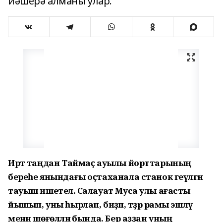
йәшерә алманы улар.
Иртә таңдан Таймаҫ ауылы йорттарының
береһе янындағы оҫтаханала станок геүләгән
тауыш ишетелә. Салауат Муса улы ағасты
йышып, уны һырлап, биҙәп, тәҙрә рамы эшләү
менән шөғөлләнә бында. Бер аҙҙан уның