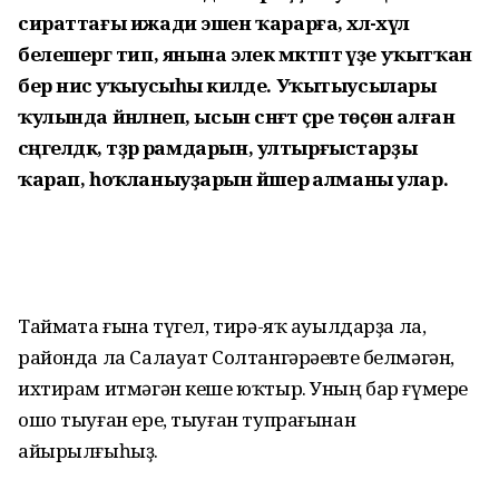
сираттағы ижади эшен ҡарарға, хәл-әхүәл
белешергә тип, янына элек мәктәптә үҙе уҡытҡан
бер нисә уҡыусыһы килде. Уҡытыусылары
ҡулында йәнләнеп, ысын сәнғәт әҫәре төҫөн алған
сәңгелдәк, тәҙрә рамдарын, ултырғыстарҙы
ҡарап, һоҡланыуҙарын йәшерә алманы улар.
Таймаҫта ғына түгел, тирә-яҡ ауылдарҙа ла,
районда ла Салауат Солтангәрәевте бел­мә­гән,
ихтирам итмәгән кеше юҡтыр. Уның бар ғүмере
ошо тыуған ере, тыуған тупрағынан
айырылғыһыҙ.