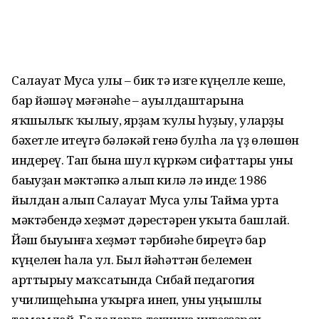
Салауат Муса улы – бик тә изге күңелле кеше,
бар йәшәү мәғәнәһе – ауылдаштарына
яҡшылыҡ ҡылыу, ярҙам ҡулы һуҙыу, уларҙы
бәхетле итеүгә бәләкәй генә булһа ла үҙ өлөшөн
индереү. Тап бына шул күркәм сифаттары уны
баҫыуҙан мәктәпкә алып килә лә инде: 1986
йылдан алып Салауат Муса улы Таймаҫ урта
мәктәбендә хеҙмәт дәрестәрен уҡыта башлай.
Йәш быуынға хеҙмәт тәрбиәһе биреүгә бар
күңелен һала ул. Был йәһәттән белемен
арттырыу маҡсатында Сибай педагогия
училищеһына уҡырға инеп, уны уңышлы