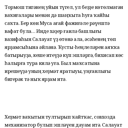
Тормош тигәнең уйын түгел, ул беҙҙе көтөлмәгән
ваҡиғалары менән дә шаңҡыта һуға ҡайһы
саҡта. Бер көн Муса ағай фажиғәле рәүештә
вафат була… Инде хәҙер ғаилә баш­лығы
вазифаһын Салауат үҙ өҫтөнә ала, әсәһенең төп
ярҙам­сыһына әйләнә. Ҡусты-һең­леләрен аяҡҡа
баҫтырыуҙа, кеше итеүҙә күп эшләргә, бихисап көс
һалырға тура килә уға. Был маҡсатына
ирешеүҙә уның хеҙмәт яратыуы, уңғанлығы
бигерәк тә ныҡ ярҙам итә.
Хеҙмәт ваҡытын тултырып ҡайтҡас, совхозда
механизатор булып эшләүен дауам итә. Салауат