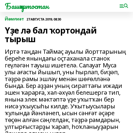
Башҡортостан
Йәмғиәт
27 АВГУСТА 2019, 08:30
Үҙе лә бал ҡортондай
тырыш
Иртә таңдан Таймаҫ ауылы йорттарының
береһе янындағы оҫтаханала станок
геүләгән тауыш ишетелә. Салауат Муса
улы ағасты йышып, уны һырлап, биҙәп,
тәҙрә рамы эшләү менән шөғөлләнә
бында. Бер аҙҙан уның сираттағы ижади
эшен ҡарарға, хәл-әхүәл белешергә тип,
янына элек мәктәптә үҙе уҡытҡан бер
нисә уҡыусыһы килде. Уҡытыусылары
ҡулында йәнләнеп, ысын сәнғәт әҫәре
төҫөн алған сәңгелдәк, тәҙрә рамдарын,
ултырғыстарҙы ҡарап, һоҡланыуҙарын