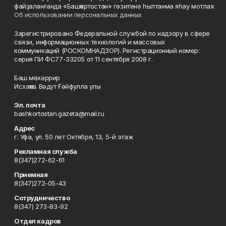
файҙаланғанда «Башҡортостан» гәзитенә һылтанма яһау мотлаҡ.
Об использовании персональных данных
Зарегистрировано Федеральной службой по надзору в сфере
связи, информационных технологий и массовых
коммуникаций (РОСКОМНАДЗОР). Регистрационный номер:
серия ПИ ФС77-33205 от 11 сентября 2008 г.
Баш мөхәррир
Исхаҡов Вәдүт Ғәйфулла улы
Эл. почта
bashkortostan.gazeta@mail.ru
Адрес
г. Уфа, ул. 50 лет Октября, 13, 5-й этаж
Рекламная служба
8(347)272-62-61
Приемная
8(347)272-05-43
Сотрудничество
8(347) 273-83-92
Отдел кадров