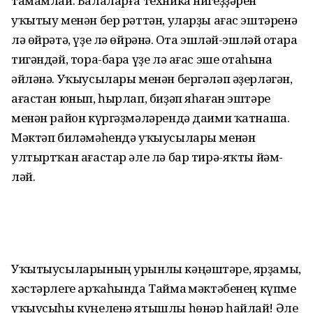
тамамлай. Балаларға техника нигеҙҙәрен
уҡытыу менән бер рәттән, уларҙы ағас эштәренә
лә өйрәтә, үҙе лә өйрәнә. Оҫта эшләй-эшләй оҫтара
тигәндәй, тора-бара үҙе лә ағас эше оҫтаһына
әйләнә. Уҡыусылары менән бергәләп әҙерләгән,
ағастан юнып, һырлап, биҙәп яһа­ған эштәре
менән район күргәҙмәләрендә даими ҡат­наша.
Мәктәп биләмәһендә уҡыу­сылары менән
ултыртҡан ағас­тар әле лә бар тирә-яҡты йәм­
ләй.
Уҡытыусыларының урынлы кәңәштәре, ярҙамы,
хәстәрлеге арҡаһында Таймаҫ мәктәбенең күпме
уҡыусыһы күңеленә ятышлы һөнәр һайлай! Әле