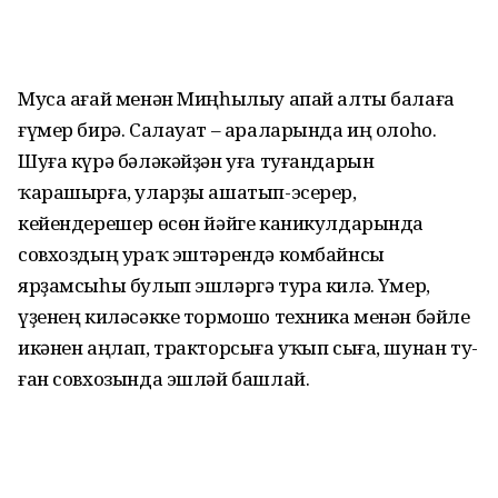
Муса ағай менән Миңһылыу апай алты балаға
ғүмер бирә. Салауат – араларында иң оло­һо.
Шуға күрә бәләкәйҙән уға туғандарын
ҡарашырға, уларҙы ашатып-эсерер,
кейендерешер өсөн йәйге каникулдарында
совхоздың ураҡ эштәрендә комбайнсы
ярҙамсыһы булып эш­ләр­гә тура килә. Үҫмер,
үҙенең ки­ләсәкке тормошо техника ме­нән бәйле
икәнен аңлап, трак­торсыға уҡып сыға, шунан ту­
ған совхозында эшләй башлай.