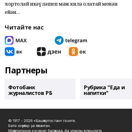
ҡортолай икәүләшеп мәж килә олатай менән
ейән…
Читайте нас
Партнеры
Фотобанк
Рубрика "Еда и
журналистов РБ
напитки"
© 1917 - 2026 «Башҡортостан» гәзите.
Бөтә хоҡуҡтар ҙа яҡланған.
Мәҡәләләрҙе күсереп баҫҡанда, йә уларҙы өлөшләтә