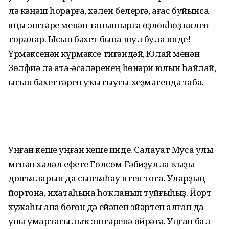
лә кәңәш һорарға, хәлен белергә, ағас буйынса
яңы эштәре менән танышырға өҙлөкһөҙ килеп
торалар. Ысын бәхет бына шул була инде!
Үрмәксенән күрмәксе тигәндәй, Юлай менән
Зөлфиә лә ата-әсәләренең һөнәри юлын һайлай,
ысын бәхеттәрен уҡытыусы хеҙмәтендә таба.
Уңған кеше уңған кеше инде. Салауат Муса улы
менән хәләл ефете Гөлсөм Ғәбиҙулла ҡыҙы
донъяларын да сынъяһау итеп тота. Уларҙың
йортона, ихатаһына һоҡланып туйғыһыҙ. Йорт
хужаһы ана бөгөн дә ейәнен эйәртеп алған да
уны умартасылыҡ эштәренә өйрәтә. Уңған бал