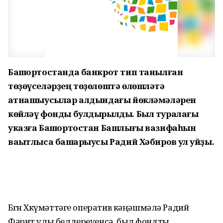
Башҡортостанда банкрот тип танылған
төҙөүселәрҙең төҙөлөштә өлөшләтә
ҡатнашыусылар алдындағы йөкләмәләрен
көйләү фонды булдырылды. Был туралағы
указға Башҡортостан Башлығы вазифаһын
ваҡытлыса башҡарыусы Радий Хәбиров ҡул ҡуйҙы.
Бөгөн Хөкүмәттәге оператив кәңәшмәлә Радий
Фәрит улы белдереүенсә, был фондты