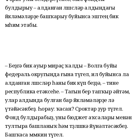
булдырыу – алданған өлөшсөләр алдындағы
йөкләмәләрҙе башҡарыу буйынса эштең бик
мөһим этабы.
– Беҙгә бик ауыр мираҫ ҡалды – Волга буйы
федераль округында ғына түгел, ил буйынса ла
алданған өлөшсөләр һаны бик күп беҙҙә, – тине
республика етәксеһе. – Тағын бер тапҡыр әйтәм,
улар алдында булған бар йөкләмәләрҙе лә
үтәйәсәкбеҙ. Һорау: ҡасан? Сроктар ҙур түгел.
Фонд булдырабыҙ, уны бюджет аҡсалары менән
тултыра башланыҡ һәм төҙөлөшкә йүнәлтәсәкбеҙ.
Башҡаса мөмкин түгел.