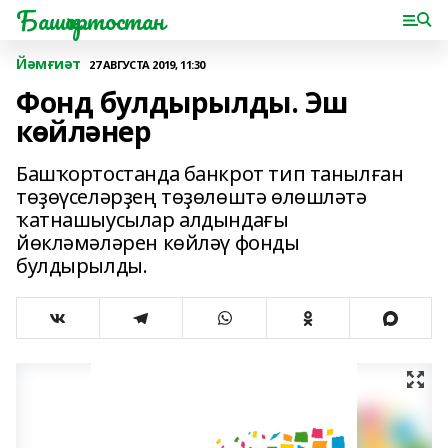
Башҡортостан
Йәмғиәт
27 АВГУСТА 2019, 11:30
Фонд булдырылды. Эш
көйләнер
Башҡортостанда банкрот тип танылған
төҙөүселәрҙең төҙөлөштә өлөшләтә
ҡатнашыусылар алдындағы
йөкләмәләрен көйләү фонды
булдырылды.