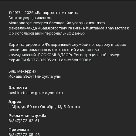
© 1917 - 2026 «Башҡортостан» гәзите.
Бөтә хоҡуҡтар ҙа яҡланған.
Мәҡәләләрҙе күсереп баҫҡанда, йә уларҙы өлөшләтә
файҙаланғанда «Башҡортостан» гәзитенә һылтанма яһау мотлаҡ.
Об использовании персональных данных
Зарегистрировано Федеральной службой по надзору в сфере
связи, информационных технологий и массовых
коммуникаций (РОСКОМНАДЗОР). Регистрационный номер:
серия ПИ ФС77-33205 от 11 сентября 2008 г.
Баш мөхәррир
Исхаҡов Вәдүт Ғәйфулла улы
Эл. почта
bashkortostan.gazeta@mail.ru
Адрес
г. Уфа, ул. 50 лет Октября, 13, 5-й этаж
Рекламная служба
8(347)272-62-61
Приемная
8(347)272-05-43