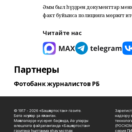
Әммә был һүҙҙәрен документтар менә
факт буйынса полицияға мөрәжәғәт и
Читайте нас
Партнеры
Фотобанк журналистов РБ
© 1917 - 2026 «Башҡортостан» гәзите.
Зарегист
Бөтә хоҡуҡтар ҙа яҡланған.
надзору 
Мәҡәләләрҙе күсереп баҫҡанда, йә уларҙы
технолог
өлөшләтә файҙаланғанда «Башҡортостан»
(РОСКОМ
гәзитенә һылтанма яһау мотлаҡ.
серия ПИ