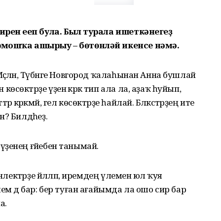
ирен еңеп була. Был турала ишеткәнегеҙ
ормошҡа ашырыу – бөтөнләй икенсе нәмә.
ҫәлән, Түбәнге Новгород ҡалаһынан Анна бушлай
өктәрҙе үҙенә кәрәк тип ала ла, аҙаҡ һуйып,
әр кәрәкмәй, гел көсөктәрҙе һайлай. Бәләкәстәрҙең ите
? Билдәһеҙ.
ҙенең ғәйебен танымай.
нлектәрҙе йәлләп, иремдең үлеменә юл ҡуя
ем дә бар: бер туған ағайымда ла ошо сир бар
а.