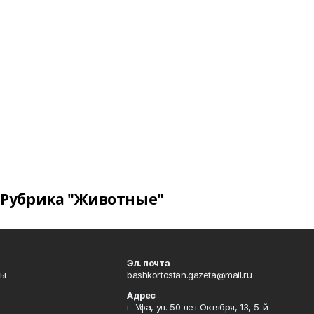
Рубрика "Животные"
Эл. почта
лы
bashkortostan.gazeta@mail.ru
Адрес
г. Уфа, ул. 50 лет Октября, 13, 5-й