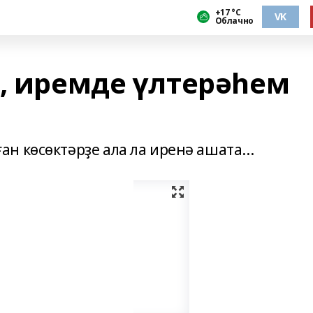
+17 °С
VK
Облачно
п, иремде үлтерәһем
 көсөктәрҙе ала ла иренә ашата...