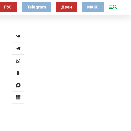
РУС
Telegram
Дзен
МАКС