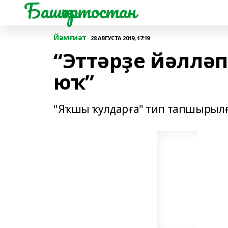
Башҡортостан
Йәмғиәт
28 АВГУСТА 2019, 17:19
“Эттәрҙе йәллә
юҡ”
"Яҡшы ҡулдарға" тип тапшырылған