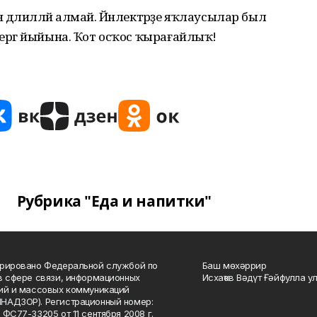
н дәлилләй алмай. Йәнлектәрҙе яҡлаусылар был
тергә йыйына. Ҡот осҡос ҡырағайлыҡ!
Рубрика "Еда и напитки"
рировано Федеральной службой по
Баш мөхәррир
в сфере связи, информационных
Исхаҡов Вәдүт Ғәйфулла у
ий и массовых коммуникаций
НАДЗОР). Регистрационный номер:
 ФС77-33205 от 11 сентября 2008 г.