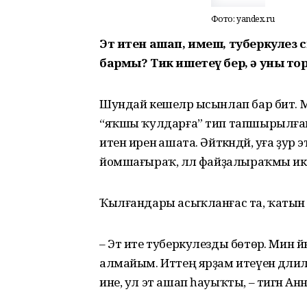
Фото: yandex.ru
Эт итен ашап, имеш, туберкулез с
бармы? Тик ишетеү бер, ә уны т
Шундай кешеләр ысынлап бар бит. Мә
“яҡшы ҡулдарға” тип тапшырылған көс
итен иренә ашата. Әйткәндәй, уға ҙур этт
йомшағыраҡ, әллә файҙалыраҡмы икән
Ҡылғандары асыҡланғас та, ҡатын ү
– Эт ите туберкулезды бөтөрә. Мин йә
алмайым. Иттең ярҙам итеүенә дәлил
ине, ул эт ашап һауыҡты, – тигән Анн