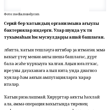
Фото: media.musely.com
Серәкәй бер ҡатындың организмына ағыулы
бактериялар индергән. Улар шунда уҡ тән
туҡымаһын һәм мускулдарҙы ашай башлаған.
Әлбиттә, ҡатын тешләүгә иғтибар ҙа итмәгән. Әммә
ваҡыт үтеү менән аяғы шешә башлағас, дүрт
бала әсәһе ҡурҡыуға ҡалған. Аңын юғалтҡас,
ире уны дауаханаға алып китә, унда диагноз
ҡуялар һәм аяғын ампутацияларға ҡарар
итәләр.
Ҡатын ризалашмай. Хирургтар аяҡты һаҡлай
ала, әммә операция ваҡытында тиренең