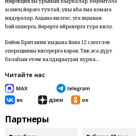
инфекциялы урынын ҡырҡалар. һөҙөмтәлә
әсәнең йөрәге туҡтай, уны яһалма комаға
индерәләр. Аңына килгәс, уға яңынан
һөйләшергә, йөрөргә өйрәнергә тура килә.
Бөйөк Британия ҡыҙына йәнә 12 сәғәтлек
операцияны кисерергә кәрәк. Тик әсә дүрт
балаһын етем ҡалдырыуҙан ҡурҡа...
Читайте нас
Партнеры