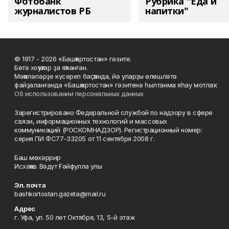
Фотобанк
Рубрика "Еда и
журналистов РБ
напитки"
© 1917 - 2026 «Башҡортостан» гәзите.
Бөтә хоҡуҡтар ҙа яҡланған.
Мәҡәләләрҙе күсереп баҫҡанда, йә уларҙы өлөшләтә
файҙаланғанда «Башҡортостан» гәзитенә һылтанма яһау мотлаҡ.
Об использовании персональных данных
Зарегистрировано Федеральной службой по надзору в сфере
связи, информационных технологий и массовых
коммуникаций (РОСКОМНАДЗОР). Регистрационный номер:
серия ПИ ФС77-33205 от 11 сентября 2008 г.
Баш мөхәррир
Исхаҡов Вәдүт Ғәйфулла улы
Эл. почта
bashkortostan.gazeta@mail.ru
Адрес
г. Уфа, ул. 50 лет Октября, 13, 5-й этаж