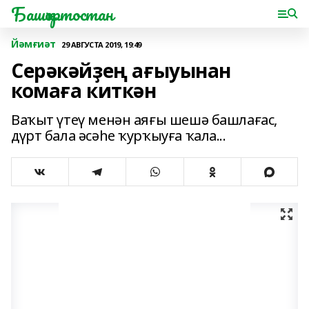
Башҡортостан
Йәмғиәт
29 АВГУСТА 2019, 19:49
Серәкәйҙең ағыуынан
комаға киткән
Ваҡыт үтеү менән аяғы шешә башлағас,
дүрт бала әсәһе ҡурҡыуға ҡала...