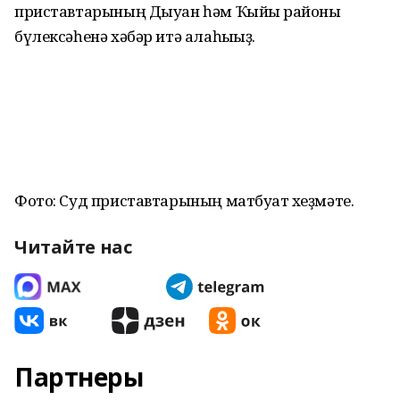
приставтарының Дыуан һәм Ҡыйғы районы
бүлексәһенә хәбәр итә алаһығыҙ.
Фото: Суд приставтарының матбуғат хеҙмәте.
Читайте нас
Партнеры