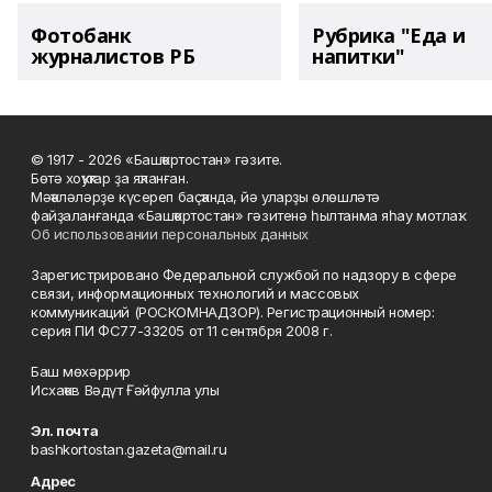
Фотобанк
Рубрика "Еда и
журналистов РБ
напитки"
© 1917 - 2026 «Башҡортостан» гәзите.
Бөтә хоҡуҡтар ҙа яҡланған.
Мәҡәләләрҙе күсереп баҫҡанда, йә уларҙы өлөшләтә
файҙаланғанда «Башҡортостан» гәзитенә һылтанма яһау мотлаҡ.
Об использовании персональных данных
Зарегистрировано Федеральной службой по надзору в сфере
связи, информационных технологий и массовых
коммуникаций (РОСКОМНАДЗОР). Регистрационный номер:
серия ПИ ФС77-33205 от 11 сентября 2008 г.
Баш мөхәррир
Исхаҡов Вәдүт Ғәйфулла улы
Эл. почта
bashkortostan.gazeta@mail.ru
Адрес