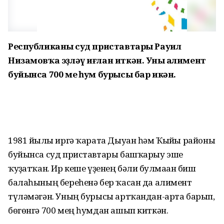
Республиканың суд приставтары Рауил
Низамовҡа эҙләү иғлан иткән. Уның алимент
буйынса 700 мең һум бурысы бар икән.
1981 йылғы иргә ҡарата Дыуан һәм Ҡыйғы районы
буйынса суд приставтары башҡарыу эше
ҡуҙғатҡан. Ир кеше үҙенең бәлиғ булмаған биш
балаһының береһенә бер ҡасан да алимент
түләмәгән. Уның бурысы артҡандан-арта барып,
бөгөнгә 700 мең һумдан ашып киткән.