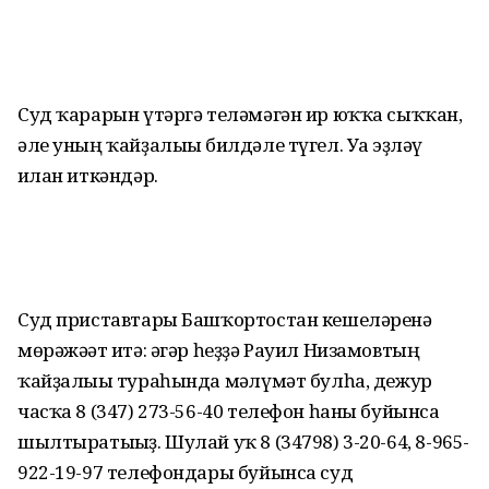
Суд ҡарарын үтәргә теләмәгән ир юҡҡа сыҡҡан,
әле уның ҡайҙалығы билдәле түгел. Уға эҙләү
иғлан иткәндәр.
Суд приставтары Башҡортостан кешеләренә
мөрәжәғәт итә: әгәр һеҙҙә Рауил Низамовтың
ҡайҙалығы тураһында мәғлүмәт булһа, дежур
часҡа 8 (347) 273-56-40 телефон һаны буйынса
шылтыратығыҙ. Шулай уҡ 8 (34798) 3-20-64, 8-965-
922-19-97 телефондары буйынса суд