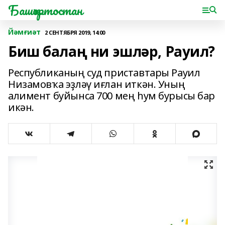
Башҡортостан
Йәмғиәт
2 СЕНТЯБРЯ 2019, 14:00
Биш балаң ни эшләр, Рауил?
Республиканың суд приставтары Рауил
Низамовҡа эҙләү иғлан иткән. Уның
алимент буйынса 700 мең һум бурысы бар
икән.