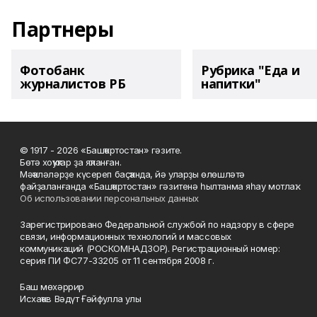
Партнеры
Фотобанк
Рубрика "Еда и
журналистов РБ
напитки"
© 1917 - 2026 «Башҡортостан» гәзите.
Бөтә хоҡуҡтар ҙа яҡланған.
Мәҡәләләрҙе күсереп баҫҡанда, йә уларҙы өлөшләтә
файҙаланғанда «Башҡортостан» гәзитенә һылтанма яһау мотлаҡ.
Об использовании персональных данных
Зарегистрировано Федеральной службой по надзору в сфере
связи, информационных технологий и массовых
коммуникаций (РОСКОМНАДЗОР). Регистрационный номер:
серия ПИ ФС77-33205 от 11 сентября 2008 г.
Баш мөхәррир
Исхаҡов Вәдүт Ғәйфулла улы