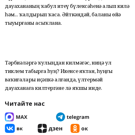
дауахананың ҡабул итеү бүлексәһенә алып килә
һәм... ҡалдырып ҡаса. Әйткәндәй, баланы өйҙә
тыуҙырғаны асыҡлана.
Тәрбиәләргә ҡулыңдан килмәгәс, ниңә ул
тиклем табырға һуң? Икенсе яҡтан, һуңғы
ваҡиғаларҙы иҫәпкә алғанда, үлтермәй
дауаханаға килтергәне лә яҡшы инде.
Читайте нас