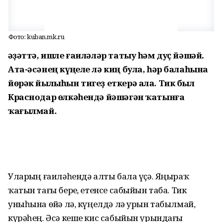
Фото: kuban.mk.ru
Ғәҙәттә, ишле ғаиләләр татыу һәм дуҫ йәшәй.
Ата-әсәнең күңеле лә киң була, һәр балаһына
йөрәк йылыһын тигеҙ еткерә ала. Тик был
Краснодар өлкәһендә йәшәгән ҡатынға
ҡағылмай.
Уларҙың ғаиләһендә алты бала үҫә. Яңыраҡ
ҡатын тағы берҙе, етенсе сабыйын таба. Тик
уныһына өйҙә лә, күңелдә лә урын табылмай,
күрәһең. Әсә кеше кис сабыйын урындағы