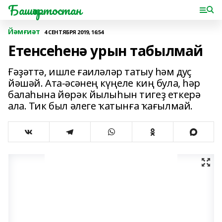
Башҡортостан
Йәмғиәт
4 СЕНТЯБРЯ 2019, 16:54
Етенсеһенә урын табылмай
Ғәҙәттә, ишле ғаиләләр татыу һәм дуҫ
йәшәй. Ата-әсәнең күңеле киң була, һәр
балаһына йөрәк йылыһын тигеҙ еткерә
ала. Тик был әлеге ҡатынға ҡағылмай.