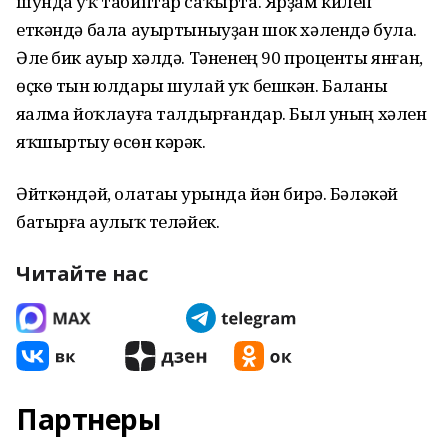
шунда уҡ табиптар саҡырта. Ярҙам килеп
еткәндә бала ауыртыныуҙан шок хәлендә була.
Әле бик ауыр хәлдә. Тәненең 90 проценты янған,
өҫкө тын юлдары шулай уҡ бешкән. Баланы
яһалма йоҡлауға талдырғандар. Был уның хәлен
яҡшыртыу өсөн кәрәк.
Әйткәндәй, олатаһы урында йән бирә. Бәләкәй
батырға һаулыҡ теләйек.
Читайте нас
Партнеры