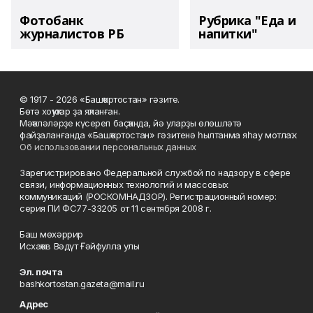
Фотобанк
Рубрика "Еда и
журналистов РБ
напитки"
© 1917 - 2026 «Башҡортостан» гәзите.
Бөтә хоҡуҡтар ҙа яҡланған.
Мәҡәләләрҙе күсереп баҫҡанда, йә уларҙы өлөшләтә
файҙаланғанда «Башҡортостан» гәзитенә һылтанма яһау мотлаҡ.
Об использовании персональных данных
Зарегистрировано Федеральной службой по надзору в сфере
связи, информационных технологий и массовых
коммуникаций (РОСКОМНАДЗОР). Регистрационный номер:
серия ПИ ФС77-33205 от 11 сентября 2008 г.
Баш мөхәррир
Исхаҡов Вәдүт Ғәйфулла улы
Эл. почта
bashkortostan.gazeta@mail.ru
Адрес