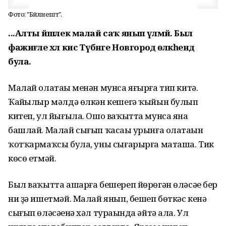
Фото: "Бәйләнештә".
...Алты йәшлек малай саҡ янып үлмәй. Был
фажиғәле хәл кисә Түбәнге Новгород өлкәһендә
була.
Малай олатаһы менән мунса яғырға тип китә.
Ҡайһылыр мәлдә өлкән кешегә ҡыйын булып
китеп, ул йығыла. Ошо ваҡытта мунса яна
башлай. Малай сығып ҡасаһы урынға олатаһын
ҡотҡармаҡсы була, уны сығарырға маташа. Тик
көсө етмәй.
Был ваҡытта ашарға бешереп йөрөгән өләсәһе бер
ни ҙә ишетмәй. Малай янып, бешеп бөткәс кенә
сығып өләсәһенә хәл тураһында әйтә ала. Ул