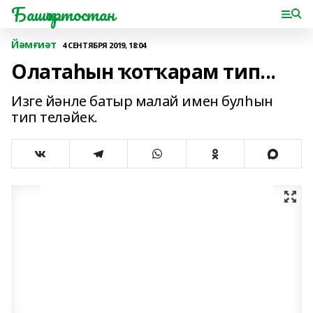
Башҡортостан
Йәмғиәт
4 СЕНТЯБРЯ 2019, 18:04
Олатаһын ҡотҡарам тип...
Изге йәнле батыр малай имен булһын
тип теләйек.