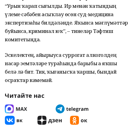
“Урын ҡарап сығылды. Ир менән ҡатындың
үлеме сәбәбен асыҡлау өсөн суд-медицина
экспертизаһы билдәләнде. Яҡынса мәғлүмәттәр
буйынса, криминал юҡ”, – тинеләр Тәфтиш
комитетында.
Эскелектең, айырыуса суррогат алкоголдең
насар эҙемтәләре тураһында барыбыҙ ҙа яҡшы
белә лә бит. Тик, ҡыҙғанысҡа ҡаршы, бындай
осраҡтар кәмемәй.
Читайте нас