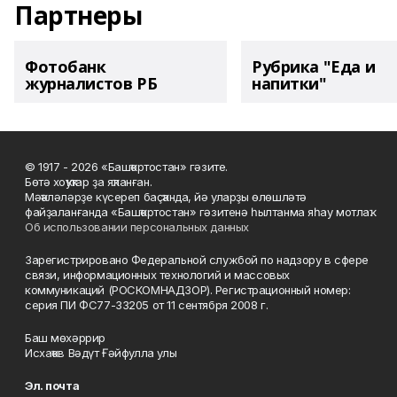
Партнеры
Фотобанк
Рубрика "Еда и
журналистов РБ
напитки"
© 1917 - 2026 «Башҡортостан» гәзите.
Бөтә хоҡуҡтар ҙа яҡланған.
Мәҡәләләрҙе күсереп баҫҡанда, йә уларҙы өлөшләтә
файҙаланғанда «Башҡортостан» гәзитенә һылтанма яһау мотлаҡ.
Об использовании персональных данных
Зарегистрировано Федеральной службой по надзору в сфере
связи, информационных технологий и массовых
коммуникаций (РОСКОМНАДЗОР). Регистрационный номер:
серия ПИ ФС77-33205 от 11 сентября 2008 г.
Баш мөхәррир
Исхаҡов Вәдүт Ғәйфулла улы
Эл. почта