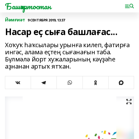
Башҡортостан
Йәмғиәт
9 СЕНТЯБРЯ 2019, 13:37
Насар еҫ сыға башлағас...
Хоҡуҡ һаҡсылары урынға килеп, фатирға
ингәс, алама еҫтең сығанағын таба.
Бүлмәлә йорт хужаларының кәүҙәһе
аҙнанан артыҡ ятҡан.