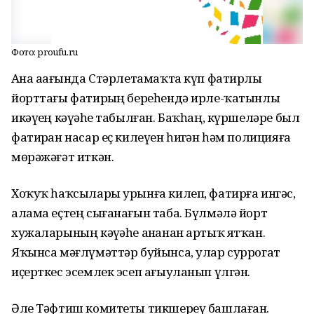
Фото: proufu.ru
Аҙна аҙағында Стәрлетамаҡта күп фатирлы
йорттағы фатирҙың береһендә ирле-ҡатынлы
икәүҙең кәүҙәһе табылған. Баҡһаң, күршеләре был
фатирҙан насар еҫ килеүен һиҙгән һәм полицияға
мөрәжәғәт иткән.
Хоҡуҡ һаҡсылары урынға килеп, фатирға ингәс,
алама еҫтең сығанағын таба. Бүлмәлә йорт
хужаларының кәүҙәһе аҙнанан артыҡ ятҡан.
Яҡынса мәғлүмәттәр буйынса, улар суррогат
иҫерткес эсемлек эсеп ағыуланып үлгән.
Әле Тәфтиш комитеты тикшереү башлаған.